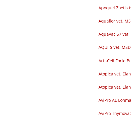
Apoquel Zoetis t
Aquaflor vet. M
AquaVac S7 vet.
AQUI-S vet. MSD
Arti-Cell Forte
Atopica vet. Ela
Atopica vet. Ela
AviPro AE Lohm
AviPro Thymova