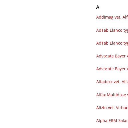
A
Addimag vet. Al
AdTab Elanco tyg
AdTab Elanco ty
Advocate Bayer 
Advocate Bayer A
Alfadexx vet. Al
Alfax Multidose 
Alizin vet. Virba
Alpha ERM Sala