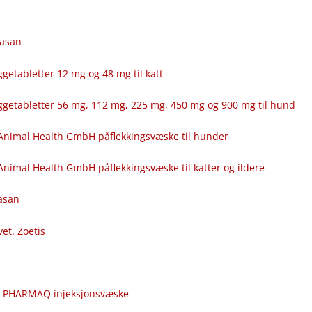
fasan
getabletter 12 mg og 48 mg til katt
ggetabletter 56 mg, 112 mg, 225 mg, 450 mg og 900 mg til hund
Animal Health GmbH påflekkingsvæske til hunder
nimal Health GmbH påflekkingsvæske til katter og ildere
fasan
vet. Zoetis
c
r PHARMAQ injeksjonsvæske