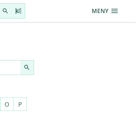
MENY
O
P