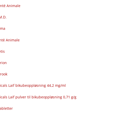
anté Animale
.M.D.
rma
nté Animale
tis
rion
brook
icals Laif bikubeoppløsning 44,2 mg/ml
cals Laif pulver til bikubeoppløsning 0,71 g/g
abletter