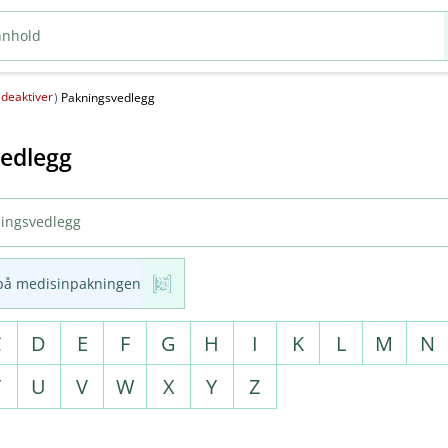
deaktiver
(
)
Pakningsvedlegg
edlegg
på medisinpakningen
C
D
E
F
G
H
I
K
L
M
N
T
U
V
W
X
Y
Z