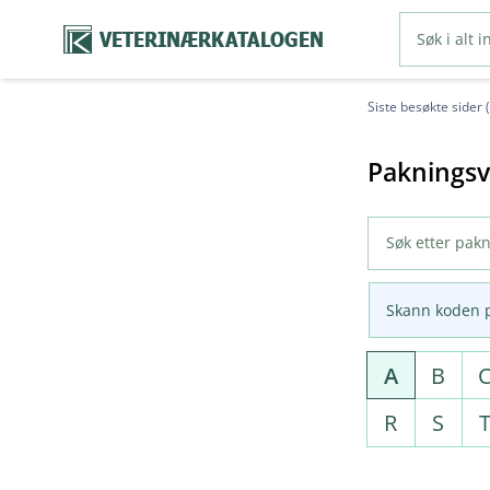
VETERINÆRKATALOGEN
Siste besøkte sider 
Pakningsv
Skann koden 
A
B
R
S