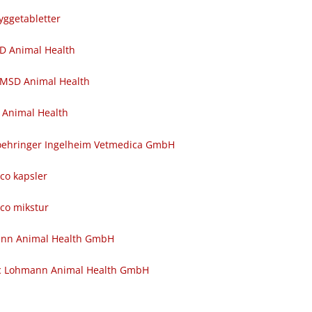
yggetabletter
SD Animal Health
 MSD Animal Health
 Animal Health
 Boehringer Ingelheim Vetmedica GmbH
nco kapsler
nco mikstur
ann Animal Health GmbH
c Lohmann Animal Health GmbH