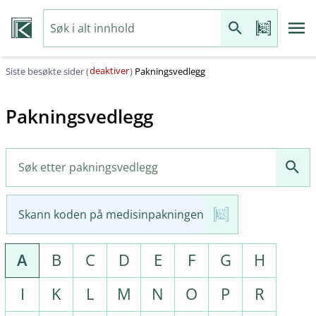
deaktiver
Siste besøkte sider (
)
Pakningsvedlegg
Pakningsvedlegg
Skann koden på medisinpakningen
A
B
C
D
E
F
G
H
I
K
L
M
N
O
P
R