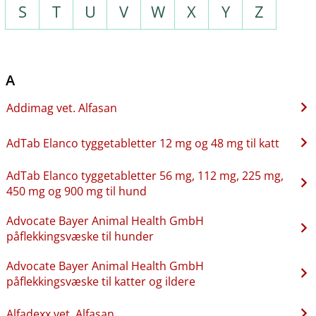
S
T
U
V
W
X
Y
Z
A
Addimag vet. Alfasan
AdTab Elanco tyggetabletter 12 mg og 48 mg til katt
AdTab Elanco tyggetabletter 56 mg, 112 mg, 225 mg,
450 mg og 900 mg til hund
Advocate Bayer Animal Health GmbH
påflekkingsvæske til hunder
Advocate Bayer Animal Health GmbH
påflekkingsvæske til katter og ildere
Alfadexx vet. Alfasan