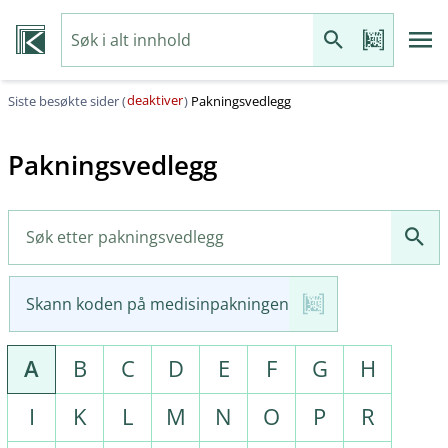
deaktiver
Siste besøkte sider (
)
Pakningsvedlegg
Pakningsvedlegg
Skann koden på medisinpakningen
A
B
C
D
E
F
G
H
I
K
L
M
N
O
P
R