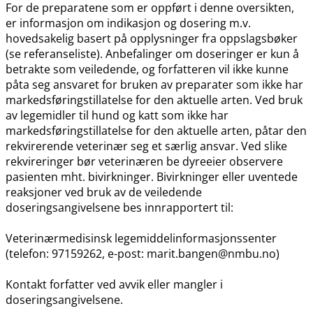
For de preparatene som er oppført i denne oversikten,
er informasjon om indikasjon og dosering m.v.
hovedsakelig basert på opplysninger fra oppslagsbøker
(se referanseliste). Anbefalinger om doseringer er kun å
betrakte som veiledende, og forfatteren vil ikke kunne
påta seg ansvaret for bruken av preparater som ikke har
markedsføringstillatelse for den aktuelle arten. Ved bruk
av legemidler til hund og katt som ikke har
markedsføringstillatelse for den aktuelle arten, påtar den
rekvirerende veterinær seg et særlig ansvar. Ved slike
rekvireringer bør veterinæren be dyreeier observere
pasienten mht. bivirkninger. Bivirkninger eller uventede
reaksjoner ved bruk av de veiledende
doseringsangivelsene bes innrapportert til:
Veterinærmedisinsk legemiddelinformasjonssenter
(telefon: 97159262, e-post: marit.bangen@nmbu.no)
Kontakt forfatter ved avvik eller mangler i
doseringsangivelsene.