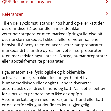
QR​/​R Respirasjonsorganer
Referanser
Til en del sykdomstilstander hos hund og​/​eller katt der
det er indisert å behandle, finnes det ikke
veterinærpreparater med markedsføringstillatelse på
det norske markedet. I slike tilfeller er veterinærene
henvist til å benytte enten andre veterinærpreparater
markedsført til andre dyrearter, veterinærpreparater
uten markedsføringstillatelse i Norge, humanpreparater
eller apotekfremstilte preparater.
Pga. anatomiske, fysiologiske og biokjemiske
artsvariasjoner, kan ikke doseringer hentet fra
humanmedisinen eller angitt til andre dyrearter
automatisk overføres til hund og katt. Når det er behov
for å bruke et preparat som ikke er oppført i
Veterinærkatalogen med indikasjon for hund eller katt,
er det derfor viktig at det finnes lett tilgjengelig
informasjon om indikasjon og doseringsregime til den