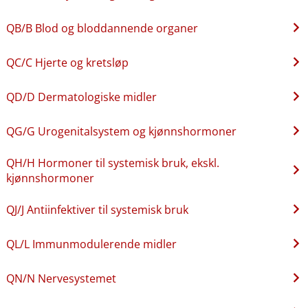
QB​/​B Blod og bloddannende organer
QC​/​C Hjerte og kretsløp
QD​/​D Dermatologiske midler
QG​/​G Urogenitalsystem og kjønnshormoner
QH​/​H Hormoner til systemisk bruk, ekskl.
kjønnshormoner
QJ​/​J Antiinfektiver til systemisk bruk
QL​/​L Immunmodulerende midler
QN​/​N Nervesystemet