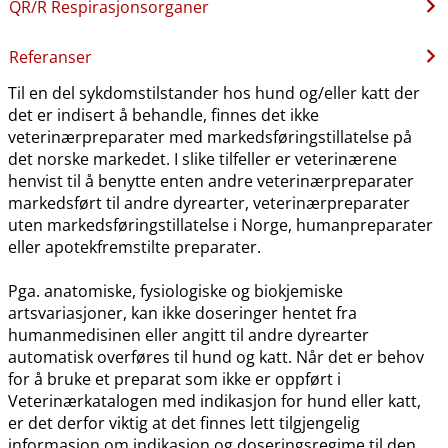
QR​/​R Respirasjonsorganer
Referanser
Til en del sykdomstilstander hos hund og​/​eller katt der
det er indisert å behandle, finnes det ikke
veterinærpreparater med markedsføringstillatelse på
det norske markedet. I slike tilfeller er veterinærene
henvist til å benytte enten andre veterinærpreparater
markedsført til andre dyrearter, veterinærpreparater
uten markedsføringstillatelse i Norge, humanpreparater
eller apotekfremstilte preparater.
Pga. anatomiske, fysiologiske og biokjemiske
artsvariasjoner, kan ikke doseringer hentet fra
humanmedisinen eller angitt til andre dyrearter
automatisk overføres til hund og katt. Når det er behov
for å bruke et preparat som ikke er oppført i
Veterinærkatalogen med indikasjon for hund eller katt,
er det derfor viktig at det finnes lett tilgjengelig
informasjon om indikasjon og doseringsregime til den