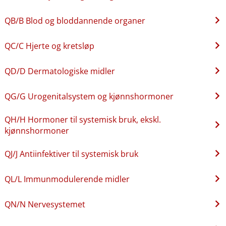
QB​/​B Blod og bloddannende organer
QC​/​C Hjerte og kretsløp
QD​/​D Dermatologiske midler
QG​/​G Urogenitalsystem og kjønnshormoner
QH​/​H Hormoner til systemisk bruk, ekskl.
kjønnshormoner
QJ​/​J Antiinfektiver til systemisk bruk
QL​/​L Immunmodulerende midler
QN​/​N Nervesystemet