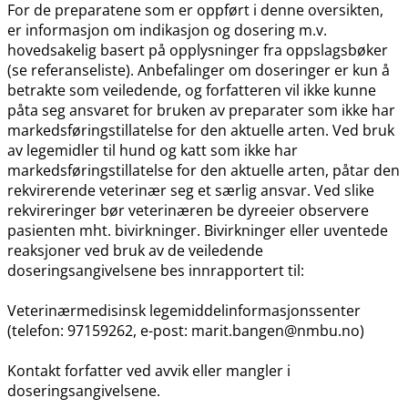
For de preparatene som er oppført i denne oversikten,
er informasjon om indikasjon og dosering m.v.
hovedsakelig basert på opplysninger fra oppslagsbøker
(se referanseliste). Anbefalinger om doseringer er kun å
betrakte som veiledende, og forfatteren vil ikke kunne
påta seg ansvaret for bruken av preparater som ikke har
markedsføringstillatelse for den aktuelle arten. Ved bruk
av legemidler til hund og katt som ikke har
markedsføringstillatelse for den aktuelle arten, påtar den
rekvirerende veterinær seg et særlig ansvar. Ved slike
rekvireringer bør veterinæren be dyreeier observere
pasienten mht. bivirkninger. Bivirkninger eller uventede
reaksjoner ved bruk av de veiledende
doseringsangivelsene bes innrapportert til:
Veterinærmedisinsk legemiddelinformasjonssenter
(telefon: 97159262, e-post: marit.bangen@nmbu.no)
Kontakt forfatter ved avvik eller mangler i
doseringsangivelsene.