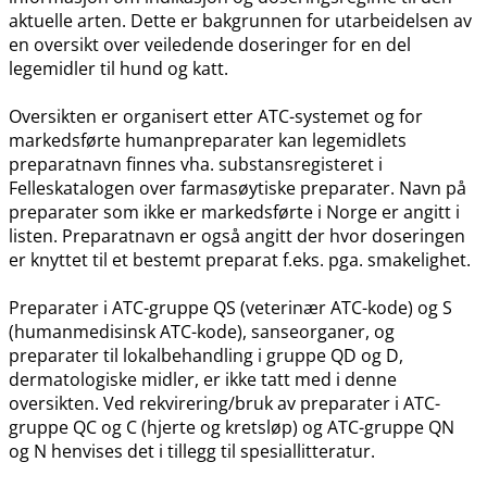
aktuelle arten. Dette er bakgrunnen for utarbeidelsen av
en oversikt over veiledende doseringer for en del
legemidler til hund og katt.
Oversikten er organisert etter ATC-systemet og for
markedsførte humanpreparater kan legemidlets
preparatnavn finnes vha. substansregisteret i
Felleskatalogen over farmasøytiske preparater. Navn på
preparater som ikke er markedsførte i Norge er angitt i
listen. Preparatnavn er også angitt der hvor doseringen
er knyttet til et bestemt preparat f.eks. pga. smakelighet.
Preparater i ATC-gruppe QS (veterinær ATC-kode) og S
(humanmedisinsk ATC-kode), sanseorganer, og
preparater til lokalbehandling i gruppe QD og D,
dermatologiske midler, er ikke tatt med i denne
oversikten. Ved rekvirering​/​bruk av preparater i ATC-
gruppe QC og C (hjerte og kretsløp) og ATC-gruppe QN
og N henvises det i tillegg til spesiallitteratur.