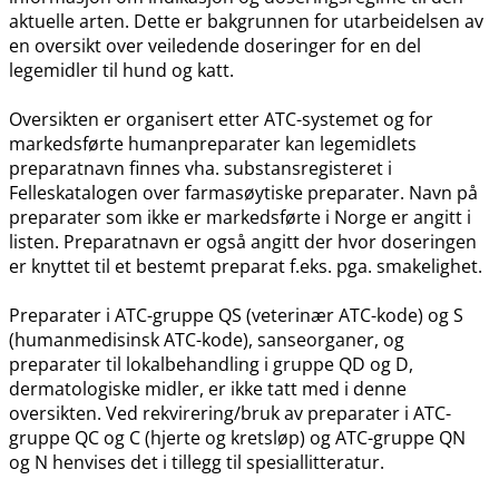
aktuelle arten. Dette er bakgrunnen for utarbeidelsen av
en oversikt over veiledende doseringer for en del
legemidler til hund og katt.
Oversikten er organisert etter ATC-systemet og for
markedsførte humanpreparater kan legemidlets
preparatnavn finnes vha. substansregisteret i
Felleskatalogen over farmasøytiske preparater. Navn på
preparater som ikke er markedsførte i Norge er angitt i
listen. Preparatnavn er også angitt der hvor doseringen
er knyttet til et bestemt preparat f.eks. pga. smakelighet.
Preparater i ATC-gruppe QS (veterinær ATC-kode) og S
(humanmedisinsk ATC-kode), sanseorganer, og
preparater til lokalbehandling i gruppe QD og D,
dermatologiske midler, er ikke tatt med i denne
oversikten. Ved rekvirering​/​bruk av preparater i ATC-
gruppe QC og C (hjerte og kretsløp) og ATC-gruppe QN
og N henvises det i tillegg til spesiallitteratur.