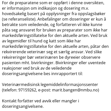
For de preparatene som er oppført i denne oversikten,
er informasjon om indikasjon og dosering m.v.
hovedsakelig basert på opplysninger fra oppslagsbøker
(se referanseliste). Anbefalinger om doseringer er kun å
betrakte som veiledende, og forfatteren vil ikke kunne
påta seg ansvaret for bruken av preparater som ikke har
markedsføringstillatelse for den aktuelle arten. Ved bruk
av legemidler til hund og katt som ikke har
markedsføringstillatelse for den aktuelle arten, påtar den
rekvirerende veterinær seg et særlig ansvar. Ved slike
rekvireringer bør veterinæren be dyreeier observere
pasienten mht. bivirkninger. Bivirkninger eller uventede
reaksjoner ved bruk av de veiledende
doseringsangivelsene bes innrapportert til:
Veterinærmedisinsk legemiddelinformasjonssenter
(telefon: 97159262, e-post: marit.bangen@nmbu.no)
Kontakt forfatter ved avvik eller mangler i
doseringsangivelsene.