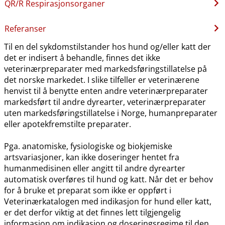
QR​/​R Respirasjonsorganer
Referanser
Til en del sykdomstilstander hos hund og​/​eller katt der
det er indisert å behandle, finnes det ikke
veterinærpreparater med markedsføringstillatelse på
det norske markedet. I slike tilfeller er veterinærene
henvist til å benytte enten andre veterinærpreparater
markedsført til andre dyrearter, veterinærpreparater
uten markedsføringstillatelse i Norge, humanpreparater
eller apotekfremstilte preparater.
Pga. anatomiske, fysiologiske og biokjemiske
artsvariasjoner, kan ikke doseringer hentet fra
humanmedisinen eller angitt til andre dyrearter
automatisk overføres til hund og katt. Når det er behov
for å bruke et preparat som ikke er oppført i
Veterinærkatalogen med indikasjon for hund eller katt,
er det derfor viktig at det finnes lett tilgjengelig
informasjon om indikasjon og doseringsregime til den