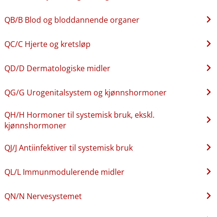
QB​/​B Blod og bloddannende organer
QC​/​C Hjerte og kretsløp
QD​/​D Dermatologiske midler
QG​/​G Urogenitalsystem og kjønnshormoner
QH​/​H Hormoner til systemisk bruk, ekskl.
kjønnshormoner
QJ​/​J Antiinfektiver til systemisk bruk
QL​/​L Immunmodulerende midler
QN​/​N Nervesystemet