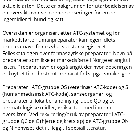
aktuelle arten. Dette er bakgrunnen for utarbeidelsen av
en oversikt over veiledende doseringer for en del
legemidler til hund og katt.
Oversikten er organisert etter ATC-systemet og for
markedsførte humanpreparater kan legemidlets
preparatnavn finnes vha. substansregisteret i
Felleskatalogen over farmasøytiske preparater. Navn på
preparater som ikke er markedsførte i Norge er angitt i
listen. Preparatnavn er også angitt der hvor doseringen
er knyttet til et bestemt preparat f.eks. pga. smakelighet.
Preparater i ATC-gruppe QS (veterinær ATC-kode) og S
(humanmedisinsk ATC-kode), sanseorganer, og
preparater til lokalbehandling i gruppe QD og D,
dermatologiske midler, er ikke tatt med i denne
oversikten. Ved rekvirering​/​bruk av preparater i ATC-
gruppe QC og C (hjerte og kretsløp) og ATC-gruppe QN
og N henvises det i tillegg til spesiallitteratur.