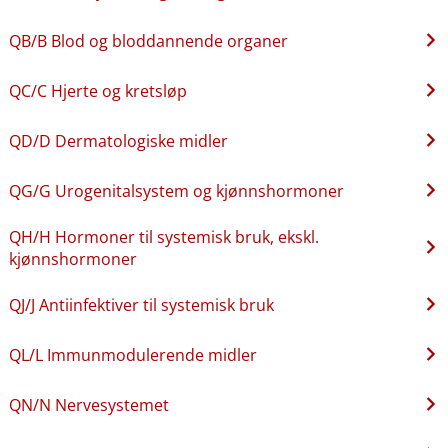
QB​/​B Blod og bloddannende organer
QC​/​C Hjerte og kretsløp
QD​/​D Dermatologiske midler
QG​/​G Urogenitalsystem og kjønnshormoner
QH​/​H Hormoner til systemisk bruk, ekskl.
kjønnshormoner
QJ​/​J Antiinfektiver til systemisk bruk
QL​/​L Immunmodulerende midler
QN​/​N Nervesystemet