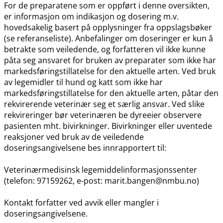
For de preparatene som er oppført i denne oversikten,
er informasjon om indikasjon og dosering m.v.
hovedsakelig basert på opplysninger fra oppslagsbøker
(se referanseliste). Anbefalinger om doseringer er kun å
betrakte som veiledende, og forfatteren vil ikke kunne
påta seg ansvaret for bruken av preparater som ikke har
markedsføringstillatelse for den aktuelle arten. Ved bruk
av legemidler til hund og katt som ikke har
markedsføringstillatelse for den aktuelle arten, påtar den
rekvirerende veterinær seg et særlig ansvar. Ved slike
rekvireringer bør veterinæren be dyreeier observere
pasienten mht. bivirkninger. Bivirkninger eller uventede
reaksjoner ved bruk av de veiledende
doseringsangivelsene bes innrapportert til:
Veterinærmedisinsk legemiddelinformasjonssenter
(telefon: 97159262, e-post: marit.bangen@nmbu.no)
Kontakt forfatter ved avvik eller mangler i
doseringsangivelsene.