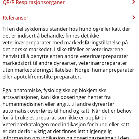
QR​/​R Respirasjonsorganer
Referanser
Til en del sykdomstilstander hos hund og​/​eller katt der
det er indisert å behandle, finnes det ikke
veterinærpreparater med markedsføringstillatelse på
det norske markedet. I slike tilfeller er veterinærene
henvist til å benytte enten andre veterinærpreparater
markedsført til andre dyrearter, veterinærpreparater
uten markedsføringstillatelse i Norge, humanpreparater
eller apotekfremstilte preparater.
Pga. anatomiske, fysiologiske og biokjemiske
artsvariasjoner, kan ikke doseringer hentet fra
humanmedisinen eller angitt til andre dyrearter
automatisk overføres til hund og katt. Når det er behov
for å bruke et preparat som ikke er oppført i
Veterinærkatalogen med indikasjon for hund eller katt,
er det derfor viktig at det finnes lett tilgjengelig
informasjon om indikasjon og doseringsregime til den