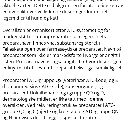
aktuelle arten. Dette er bakgrunnen for utarbeidelsen av
en oversikt over veiledende doseringer for en del
legemidler til hund og katt.
Oversikten er organisert etter ATC-systemet og for
markedsførte humanpreparater kan legemidlets
preparatnavn finnes vha. substansregisteret i
Felleskatalogen over farmasøytiske preparater. Navn på
preparater som ikke er markedsførte i Norge er angitt i
listen. Preparatnavn er også angitt der hvor doseringen
er knyttet til et bestemt preparat f.eks. pga. smakelighet.
Preparater i ATC-gruppe QS (veterinær ATC-kode) og S
(humanmedisinsk ATC-kode), sanseorganer, og
preparater til lokalbehandling i gruppe QD og D,
dermatologiske midler, er ikke tatt med i denne
oversikten. Ved rekvirering​/​bruk av preparater i ATC-
gruppe QC og C (hjerte og kretsløp) og ATC-gruppe QN
og N henvises det i tillegg til spesiallitteratur.