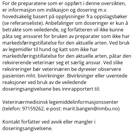
For de preparatene som er oppført i denne oversikten,
er informasjon om indikasjon og dosering m.v.
hovedsakelig basert på opplysninger fra oppslagsbøker
(se referanseliste). Anbefalinger om doseringer er kun å
betrakte som veiledende, og forfatteren vil ikke kunne
påta seg ansvaret for bruken av preparater som ikke har
markedsføringstillatelse for den aktuelle arten. Ved bruk
av legemidler til hund og katt som ikke har
markedsføringstillatelse for den aktuelle arten, påtar den
rekvirerende veterinær seg et særlig ansvar. Ved slike
rekvireringer bør veterinæren be dyreeier observere
pasienten mht. bivirkninger. Bivirkninger eller uventede
reaksjoner ved bruk av de veiledende
doseringsangivelsene bes innrapportert til:
Veterinærmedisinsk legemiddelinformasjonssenter
(telefon: 97159262, e-post: marit.bangen@nmbu.no)
Kontakt forfatter ved avvik eller mangler i
doseringsangivelsene.