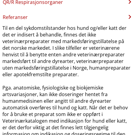
QR​/​R Respirasjonsorganer
Referanser
Til en del sykdomstilstander hos hund og​/​eller katt der
det er indisert å behandle, finnes det ikke
veterinærpreparater med markedsføringstillatelse på
det norske markedet. I slike tilfeller er veterinærene
henvist til å benytte enten andre veterinærpreparater
markedsført til andre dyrearter, veterinærpreparater
uten markedsføringstillatelse i Norge, humanpreparater
eller apotekfremstilte preparater.
Pga. anatomiske, fysiologiske og biokjemiske
artsvariasjoner, kan ikke doseringer hentet fra
humanmedisinen eller angitt til andre dyrearter
automatisk overføres til hund og katt. Når det er behov
for å bruke et preparat som ikke er oppført i
Veterinærkatalogen med indikasjon for hund eller katt,
er det derfor viktig at det finnes lett tilgjengelig
informasjon om indikasjon og doseringsregime til den