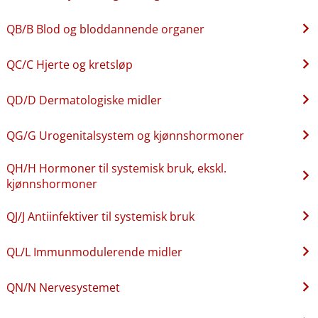
QB​/​B Blod og bloddannende organer
QC​/​C Hjerte og kretsløp
QD​/​D Dermatologiske midler
QG​/​G Urogenitalsystem og kjønnshormoner
QH​/​H Hormoner til systemisk bruk, ekskl.
kjønnshormoner
QJ​/​J Antiinfektiver til systemisk bruk
QL​/​L Immunmodulerende midler
QN​/​N Nervesystemet