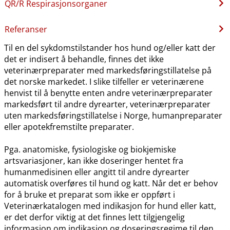
QR​/​R Respirasjonsorganer
Referanser
Til en del sykdomstilstander hos hund og​/​eller katt der
det er indisert å behandle, finnes det ikke
veterinærpreparater med markedsføringstillatelse på
det norske markedet. I slike tilfeller er veterinærene
henvist til å benytte enten andre veterinærpreparater
markedsført til andre dyrearter, veterinærpreparater
uten markedsføringstillatelse i Norge, humanpreparater
eller apotekfremstilte preparater.
Pga. anatomiske, fysiologiske og biokjemiske
artsvariasjoner, kan ikke doseringer hentet fra
humanmedisinen eller angitt til andre dyrearter
automatisk overføres til hund og katt. Når det er behov
for å bruke et preparat som ikke er oppført i
Veterinærkatalogen med indikasjon for hund eller katt,
er det derfor viktig at det finnes lett tilgjengelig
informasjon om indikasjon og doseringsregime til den