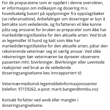
For de preparatene som er oppført i denne oversikten,
er informasjon om indikasjon og dosering m.v.
hovedsakelig basert på opplysninger fra oppslagsbøker
(se referanseliste). Anbefalinger om doseringer er kun å
betrakte som veiledende, og forfatteren vil ikke kunne
påta seg ansvaret for bruken av preparater som ikke har
markedsføringstillatelse for den aktuelle arten. Ved bruk
av legemidler til hund og katt som ikke har
markedsføringstillatelse for den aktuelle arten, påtar den
rekvirerende veterinær seg et særlig ansvar. Ved slike
rekvireringer bør veterinæren be dyreeier observere
pasienten mht. bivirkninger. Bivirkninger eller uventede
reaksjoner ved bruk av de veiledende
doseringsangivelsene bes innrapportert til:
Veterinærmedisinsk legemiddelinformasjonssenter
(telefon: 97159262, e-post: marit.bangen@nmbu.no)
Kontakt forfatter ved avvik eller mangler i
doseringsangivelsene.