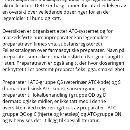
aktuelle arten. Dette er bakgrunnen for utarbeidelsen av
en oversikt over veiledende doseringer for en del
legemidler til hund og katt.
Oversikten er organisert etter ATC-systemet og for
markedsførte humanpreparater kan legemidlets
preparatnavn finnes vha. substansregisteret i
Felleskatalogen over farmasøytiske preparater. Navn på
preparater som ikke er markedsførte i Norge er angitt i
listen. Preparatnavn er også angitt der hvor doseringen
er knyttet til et bestemt preparat f.eks. pga. smakelighet.
Preparater i ATC-gruppe QS (veterinær ATC-kode) og S
(humanmedisinsk ATC-kode), sanseorganer, og
preparater til lokalbehandling i gruppe QD og D,
dermatologiske midler, er ikke tatt med i denne
oversikten. Ved rekvirering​/​bruk av preparater i ATC-
gruppe QC og C (hjerte og kretsløp) og ATC-gruppe QN
og N henvises det i tillegg til spesiallitteratur.