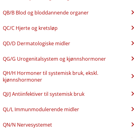
QB​/​B Blod og bloddannende organer
QC​/​C Hjerte og kretsløp
QD​/​D Dermatologiske midler
QG​/​G Urogenitalsystem og kjønnshormoner
QH​/​H Hormoner til systemisk bruk, ekskl.
kjønnshormoner
QJ​/​J Antiinfektiver til systemisk bruk
QL​/​L Immunmodulerende midler
QN​/​N Nervesystemet