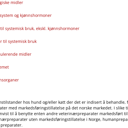
giske midler
alsystem og kjønnshormoner
til systemisk bruk, ekskl. kjønnshormoner
ver til systemisk bruk
ulerende midler
temet
onsorganer
stilstander hos hund og​/​eller katt der det er indisert å behandle, 
ter med markedsføringstillatelse på det norske markedet. I slike til
vist til å benytte enten andre veterinærpreparater markedsført ti
inærpreparater uten markedsføringstillatelse i Norge, humanprepar
 preparater.