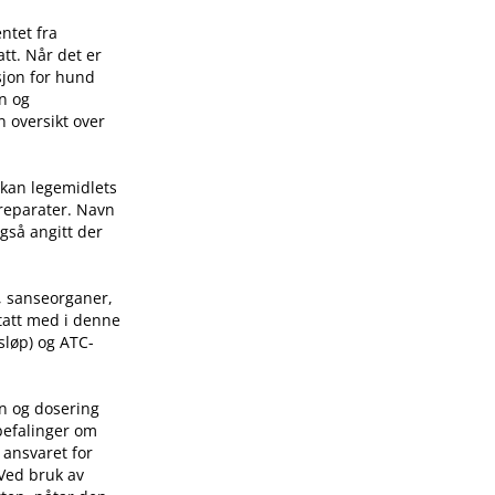
ntet fra
tt. Når det er
sjon for hund
on og
n oversikt over
 kan legemidlets
preparater. Navn
også angitt der
, sanseorganer,
 tatt med i denne
sløp) og ATC-
on og dosering
befalinger om
 ansvaret for
 Ved bruk av