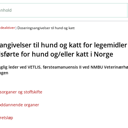
deaktiver
(
)
Doseringsangivelser til hund og katt
ngivelser til hund og katt for legemidle
førte for hund og​/​eller katt i Norge
aglig leder ved VETLIS, førsteamanuensis II ved NMBU Veterinærhø
angen
sorganer og stoffskifte
bloddannende organer
kretsløp