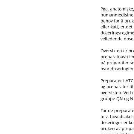
Pga. anatomiske,
humanmedisinen e
behov for å bruk
eller katt, er de
doseringsregime 
veiledende doser
Oversikten er o
preparatnavn fin
på preparater so
hvor doseringen 
Preparater i AT
og preparater ti
oversikten. Ved 
gruppe QN og N he
For de preparate
m.v. hovedsakeli
doseringer er ku
bruken av prepar