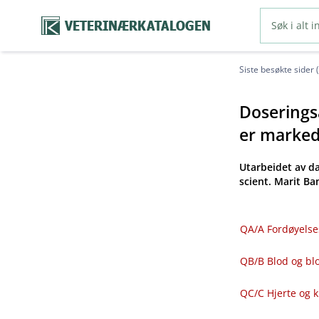
VETERINÆRKATALOGEN
Siste besøkte sider 
Doseringsa
er markeds
Utarbeidet av d
scient. Marit B
QA​/​A Fordøyelse
QB​/​B Blod og 
QC​/​C Hjerte og 