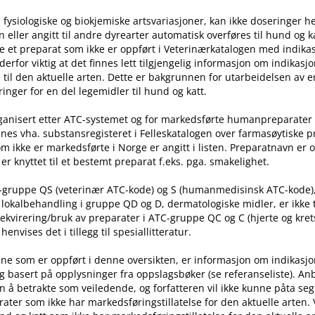
 fysiologiske og biokjemiske artsvariasjoner, kan ikke doseringer he
ller angitt til andre dyrearter automatisk overføres til hund og ka
e et preparat som ikke er oppført i Veterinærkatalogen med indika
t derfor viktig at det finnes lett tilgjengelig informasjon om indikasj
til den aktuelle arten. Dette er bakgrunnen for utarbeidelsen av e
inger for en del legemidler til hund og katt.
rganisert etter ATC-systemet og for markedsførte humanpreparater
nes vha. substansregisteret i Felleskatalogen over farmasøytiske 
m ikke er markedsførte i Norge er angitt i listen. Preparatnavn er 
er knyttet til et bestemt preparat f.eks. pga. smakelighet.
C-gruppe QS (veterinær ATC-kode) og S (humanmedisinsk ATC-kode)
l lokalbehandling i gruppe QD og D, dermatologiske midler, er ikke
rekvirering​/​bruk av preparater i ATC-gruppe QC og C (hjerte og kret
nvises det i tillegg til spesiallitteratur.
ne som er oppført i denne oversikten, er informasjon om indikasj
g basert på opplysninger fra oppslagsbøker (se referanseliste). An
n å betrakte som veiledende, og forfatteren vil ikke kunne påta seg
ater som ikke har markedsføringstillatelse for den aktuelle arten.