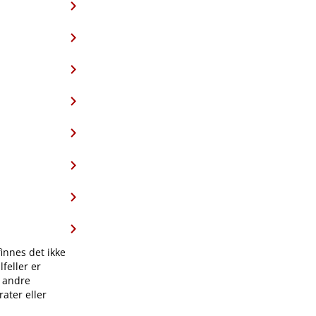
finnes det ikke
feller er
l andre
ater eller