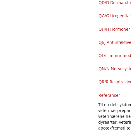
QD​/​D Dermatolo
QG​/​G Urogenit
QH​/​H Hormoner 
QJ​/​J Antiinfekti
QL​/​L Immunmod
QN​/​N Nervesys
QR​/​R Respirasj
Referanser
Til en del sykdom
veterinærprepara
veterinærene hen
dyrearter, veter
apotekfremstilte