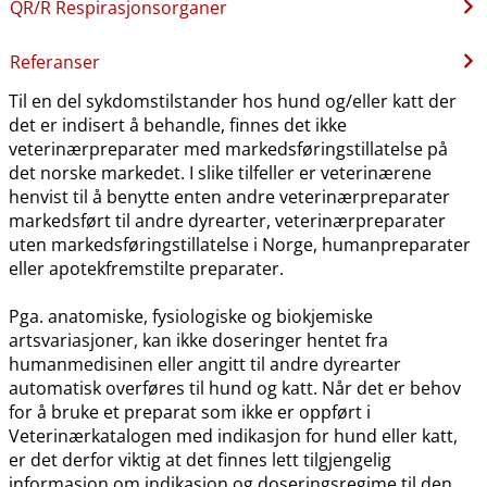
QR​/​R Respirasjonsorganer
Referanser
Til en del sykdomstilstander hos hund og​/​eller katt der
det er indisert å behandle, finnes det ikke
veterinærpreparater med markedsføringstillatelse på
det norske markedet. I slike tilfeller er veterinærene
henvist til å benytte enten andre veterinærpreparater
markedsført til andre dyrearter, veterinærpreparater
uten markedsføringstillatelse i Norge, humanpreparater
eller apotekfremstilte preparater.
Pga. anatomiske, fysiologiske og biokjemiske
artsvariasjoner, kan ikke doseringer hentet fra
humanmedisinen eller angitt til andre dyrearter
automatisk overføres til hund og katt. Når det er behov
for å bruke et preparat som ikke er oppført i
Veterinærkatalogen med indikasjon for hund eller katt,
er det derfor viktig at det finnes lett tilgjengelig
informasjon om indikasjon og doseringsregime til den