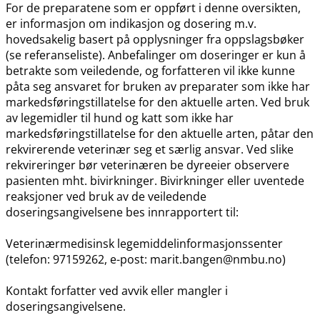
For de preparatene som er oppført i denne oversikten,
er informasjon om indikasjon og dosering m.v.
hovedsakelig basert på opplysninger fra oppslagsbøker
(se referanseliste). Anbefalinger om doseringer er kun å
betrakte som veiledende, og forfatteren vil ikke kunne
påta seg ansvaret for bruken av preparater som ikke har
markedsføringstillatelse for den aktuelle arten. Ved bruk
av legemidler til hund og katt som ikke har
markedsføringstillatelse for den aktuelle arten, påtar den
rekvirerende veterinær seg et særlig ansvar. Ved slike
rekvireringer bør veterinæren be dyreeier observere
pasienten mht. bivirkninger. Bivirkninger eller uventede
reaksjoner ved bruk av de veiledende
doseringsangivelsene bes innrapportert til:
Veterinærmedisinsk legemiddelinformasjonssenter
(telefon: 97159262, e-post: marit.bangen@nmbu.no)
Kontakt forfatter ved avvik eller mangler i
doseringsangivelsene.