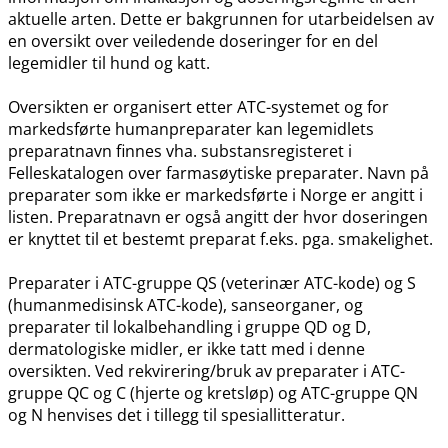
aktuelle arten. Dette er bakgrunnen for utarbeidelsen av
en oversikt over veiledende doseringer for en del
legemidler til hund og katt.
Oversikten er organisert etter ATC-systemet og for
markedsførte humanpreparater kan legemidlets
preparatnavn finnes vha. substansregisteret i
Felleskatalogen over farmasøytiske preparater. Navn på
preparater som ikke er markedsførte i Norge er angitt i
listen. Preparatnavn er også angitt der hvor doseringen
er knyttet til et bestemt preparat f.eks. pga. smakelighet.
Preparater i ATC-gruppe QS (veterinær ATC-kode) og S
(humanmedisinsk ATC-kode), sanseorganer, og
preparater til lokalbehandling i gruppe QD og D,
dermatologiske midler, er ikke tatt med i denne
oversikten. Ved rekvirering​/​bruk av preparater i ATC-
gruppe QC og C (hjerte og kretsløp) og ATC-gruppe QN
og N henvises det i tillegg til spesiallitteratur.