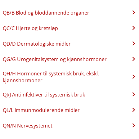
QB​/​B Blod og bloddannende organer
QC​/​C Hjerte og kretsløp
QD​/​D Dermatologiske midler
QG​/​G Urogenitalsystem og kjønnshormoner
QH​/​H Hormoner til systemisk bruk, ekskl.
kjønnshormoner
QJ​/​J Antiinfektiver til systemisk bruk
QL​/​L Immunmodulerende midler
QN​/​N Nervesystemet