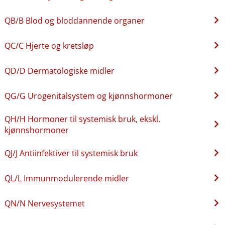
QB​/​B Blod og bloddannende organer
QC​/​C Hjerte og kretsløp
QD​/​D Dermatologiske midler
QG​/​G Urogenitalsystem og kjønnshormoner
QH​/​H Hormoner til systemisk bruk, ekskl.
kjønnshormoner
QJ​/​J Antiinfektiver til systemisk bruk
QL​/​L Immunmodulerende midler
QN​/​N Nervesystemet