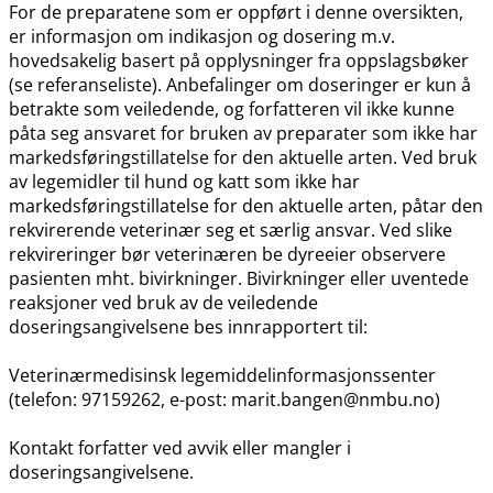
For de preparatene som er oppført i denne oversikten,
er informasjon om indikasjon og dosering m.v.
hovedsakelig basert på opplysninger fra oppslagsbøker
(se referanseliste). Anbefalinger om doseringer er kun å
betrakte som veiledende, og forfatteren vil ikke kunne
påta seg ansvaret for bruken av preparater som ikke har
markedsføringstillatelse for den aktuelle arten. Ved bruk
av legemidler til hund og katt som ikke har
markedsføringstillatelse for den aktuelle arten, påtar den
rekvirerende veterinær seg et særlig ansvar. Ved slike
rekvireringer bør veterinæren be dyreeier observere
pasienten mht. bivirkninger. Bivirkninger eller uventede
reaksjoner ved bruk av de veiledende
doseringsangivelsene bes innrapportert til:
Veterinærmedisinsk legemiddelinformasjonssenter
(telefon: 97159262, e-post: marit.bangen@nmbu.no)
Kontakt forfatter ved avvik eller mangler i
doseringsangivelsene.