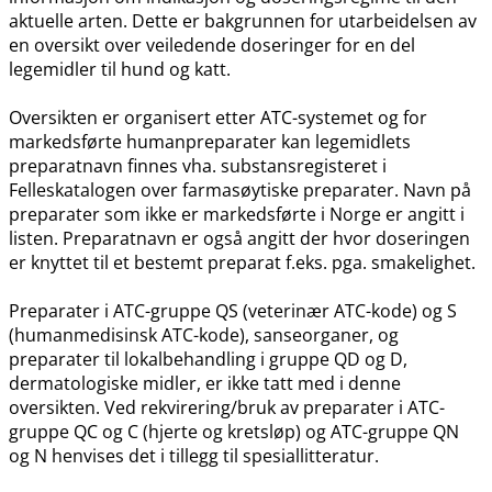
aktuelle arten. Dette er bakgrunnen for utarbeidelsen av
en oversikt over veiledende doseringer for en del
legemidler til hund og katt.
Oversikten er organisert etter ATC-systemet og for
markedsførte humanpreparater kan legemidlets
preparatnavn finnes vha. substansregisteret i
Felleskatalogen over farmasøytiske preparater. Navn på
preparater som ikke er markedsførte i Norge er angitt i
listen. Preparatnavn er også angitt der hvor doseringen
er knyttet til et bestemt preparat f.eks. pga. smakelighet.
Preparater i ATC-gruppe QS (veterinær ATC-kode) og S
(humanmedisinsk ATC-kode), sanseorganer, og
preparater til lokalbehandling i gruppe QD og D,
dermatologiske midler, er ikke tatt med i denne
oversikten. Ved rekvirering​/​bruk av preparater i ATC-
gruppe QC og C (hjerte og kretsløp) og ATC-gruppe QN
og N henvises det i tillegg til spesiallitteratur.