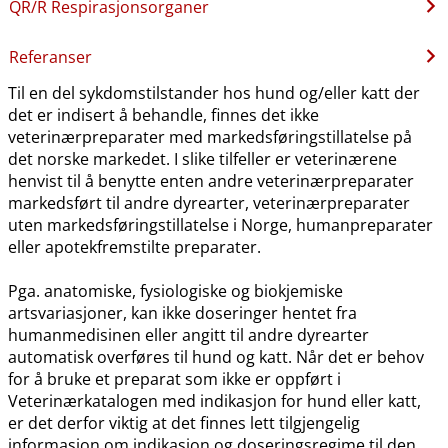
QR​/​R Respirasjonsorganer
Referanser
Til en del sykdomstilstander hos hund og​/​eller katt der
det er indisert å behandle, finnes det ikke
veterinærpreparater med markedsføringstillatelse på
det norske markedet. I slike tilfeller er veterinærene
henvist til å benytte enten andre veterinærpreparater
markedsført til andre dyrearter, veterinærpreparater
uten markedsføringstillatelse i Norge, humanpreparater
eller apotekfremstilte preparater.
Pga. anatomiske, fysiologiske og biokjemiske
artsvariasjoner, kan ikke doseringer hentet fra
humanmedisinen eller angitt til andre dyrearter
automatisk overføres til hund og katt. Når det er behov
for å bruke et preparat som ikke er oppført i
Veterinærkatalogen med indikasjon for hund eller katt,
er det derfor viktig at det finnes lett tilgjengelig
informasjon om indikasjon og doseringsregime til den