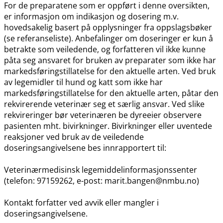
For de preparatene som er oppført i denne oversikten,
er informasjon om indikasjon og dosering m.v.
hovedsakelig basert på opplysninger fra oppslagsbøker
(se referanseliste). Anbefalinger om doseringer er kun å
betrakte som veiledende, og forfatteren vil ikke kunne
påta seg ansvaret for bruken av preparater som ikke har
markedsføringstillatelse for den aktuelle arten. Ved bruk
av legemidler til hund og katt som ikke har
markedsføringstillatelse for den aktuelle arten, påtar den
rekvirerende veterinær seg et særlig ansvar. Ved slike
rekvireringer bør veterinæren be dyreeier observere
pasienten mht. bivirkninger. Bivirkninger eller uventede
reaksjoner ved bruk av de veiledende
doseringsangivelsene bes innrapportert til:
Veterinærmedisinsk legemiddelinformasjonssenter
(telefon: 97159262, e-post: marit.bangen@nmbu.no)
Kontakt forfatter ved avvik eller mangler i
doseringsangivelsene.