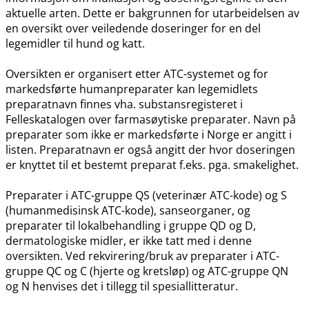
aktuelle arten. Dette er bakgrunnen for utarbeidelsen av
en oversikt over veiledende doseringer for en del
legemidler til hund og katt.
Oversikten er organisert etter ATC-systemet og for
markedsførte humanpreparater kan legemidlets
preparatnavn finnes vha. substansregisteret i
Felleskatalogen over farmasøytiske preparater. Navn på
preparater som ikke er markedsførte i Norge er angitt i
listen. Preparatnavn er også angitt der hvor doseringen
er knyttet til et bestemt preparat f.eks. pga. smakelighet.
Preparater i ATC-gruppe QS (veterinær ATC-kode) og S
(humanmedisinsk ATC-kode), sanseorganer, og
preparater til lokalbehandling i gruppe QD og D,
dermatologiske midler, er ikke tatt med i denne
oversikten. Ved rekvirering​/​bruk av preparater i ATC-
gruppe QC og C (hjerte og kretsløp) og ATC-gruppe QN
og N henvises det i tillegg til spesiallitteratur.