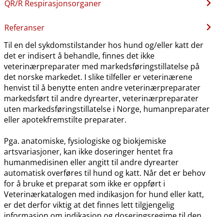
QR​/​R Respirasjonsorganer
Referanser
Til en del sykdomstilstander hos hund og​/​eller katt der
det er indisert å behandle, finnes det ikke
veterinærpreparater med markedsføringstillatelse på
det norske markedet. I slike tilfeller er veterinærene
henvist til å benytte enten andre veterinærpreparater
markedsført til andre dyrearter, veterinærpreparater
uten markedsføringstillatelse i Norge, humanpreparater
eller apotekfremstilte preparater.
Pga. anatomiske, fysiologiske og biokjemiske
artsvariasjoner, kan ikke doseringer hentet fra
humanmedisinen eller angitt til andre dyrearter
automatisk overføres til hund og katt. Når det er behov
for å bruke et preparat som ikke er oppført i
Veterinærkatalogen med indikasjon for hund eller katt,
er det derfor viktig at det finnes lett tilgjengelig
informasjon om indikasjon og doseringsregime til den