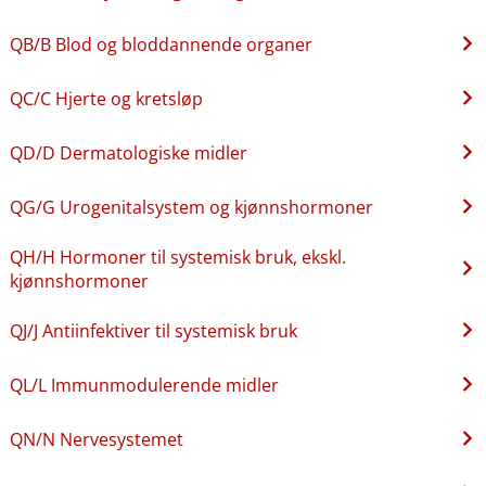
QB​/​B Blod og bloddannende organer
QC​/​C Hjerte og kretsløp
QD​/​D Dermatologiske midler
QG​/​G Urogenitalsystem og kjønnshormoner
QH​/​H Hormoner til systemisk bruk, ekskl.
kjønnshormoner
QJ​/​J Antiinfektiver til systemisk bruk
QL​/​L Immunmodulerende midler
QN​/​N Nervesystemet