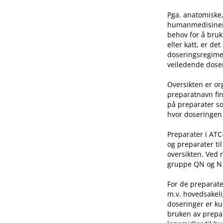
Pga. anatomiske,
humanmedisinen e
behov for å bruk
eller katt, er de
doseringsregime 
veiledende doser
Oversikten er o
preparatnavn fin
på preparater so
hvor doseringen 
Preparater i AT
og preparater ti
oversikten. Ved 
gruppe QN og N he
For de preparate
m.v. hovedsakeli
doseringer er ku
bruken av prepar