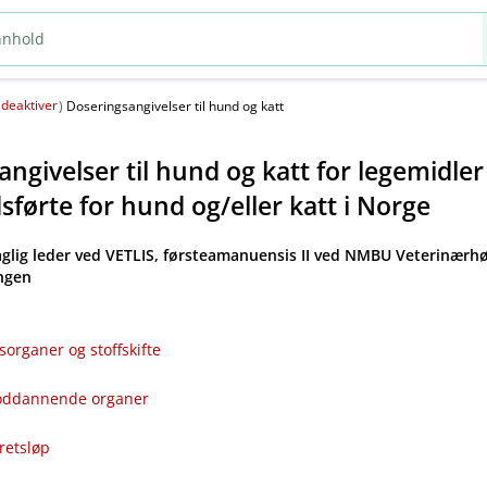
deaktiver
(
)
Doseringsangivelser til hund og katt
ngivelser til hund og katt for legemidle
førte for hund og​/​eller katt i Norge
aglig leder ved VETLIS, førsteamanuensis II ved NMBU Veterinærhø
angen
sorganer og stoffskifte
bloddannende organer
kretsløp