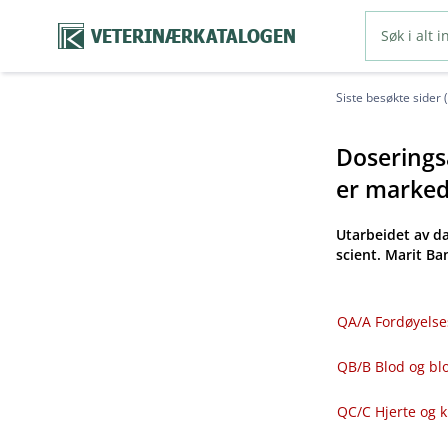
VETERINÆRKATALOGEN
Siste besøkte sider 
Doseringsa
er markeds
Utarbeidet av d
scient. Marit B
QA​/​A Fordøyelse
QB​/​B Blod og 
QC​/​C Hjerte og 