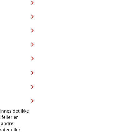
finnes det ikke
feller er
l andre
ater eller