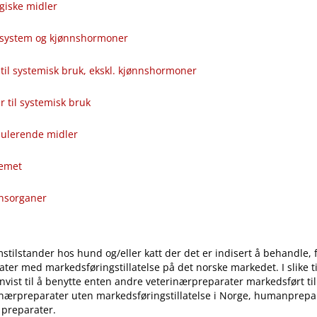
giske midler
alsystem og kjønnshormoner
til systemisk bruk, ekskl. kjønnshormoner
ver til systemisk bruk
ulerende midler
temet
onsorganer
stilstander hos hund og​/​eller katt der det er indisert å behandle, 
ter med markedsføringstillatelse på det norske markedet. I slike til
vist til å benytte enten andre veterinærpreparater markedsført ti
inærpreparater uten markedsføringstillatelse i Norge, humanprepar
 preparater.