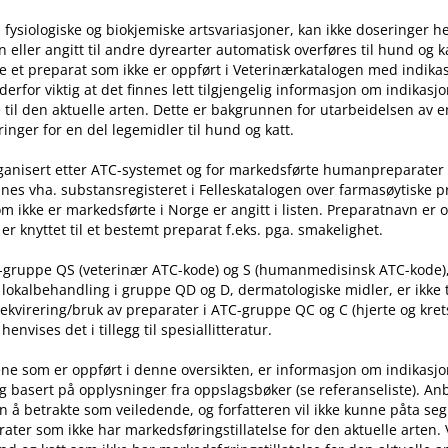
 fysiologiske og biokjemiske artsvariasjoner, kan ikke doseringer he
ller angitt til andre dyrearter automatisk overføres til hund og ka
e et preparat som ikke er oppført i Veterinærkatalogen med indika
t derfor viktig at det finnes lett tilgjengelig informasjon om indikasj
til den aktuelle arten. Dette er bakgrunnen for utarbeidelsen av e
inger for en del legemidler til hund og katt.
rganisert etter ATC-systemet og for markedsførte humanpreparater
nes vha. substansregisteret i Felleskatalogen over farmasøytiske 
m ikke er markedsførte i Norge er angitt i listen. Preparatnavn er 
er knyttet til et bestemt preparat f.eks. pga. smakelighet.
C-gruppe QS (veterinær ATC-kode) og S (humanmedisinsk ATC-kode)
l lokalbehandling i gruppe QD og D, dermatologiske midler, er ikke
rekvirering​/​bruk av preparater i ATC-gruppe QC og C (hjerte og kret
nvises det i tillegg til spesiallitteratur.
ne som er oppført i denne oversikten, er informasjon om indikasj
g basert på opplysninger fra oppslagsbøker (se referanseliste). An
n å betrakte som veiledende, og forfatteren vil ikke kunne påta seg
ater som ikke har markedsføringstillatelse for den aktuelle arten.