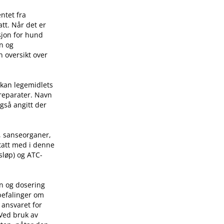
ntet fra
tt. Når det er
sjon for hund
on og
n oversikt over
 kan legemidlets
preparater. Navn
også angitt der
, sanseorganer,
 tatt med i denne
sløp) og ATC-
on og dosering
befalinger om
 ansvaret for
 Ved bruk av