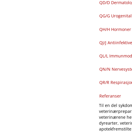
QD​/​D Dermatolo
QG​/​G Urogenit
QH​/​H Hormoner 
QJ​/​J Antiinfekti
QL​/​L Immunmod
QN​/​N Nervesys
QR​/​R Respirasj
Referanser
Til en del sykdom
veterinærprepara
veterinærene hen
dyrearter, veter
apotekfremstilte