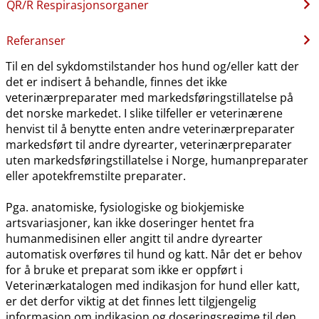
QR​/​R Respirasjonsorganer
Referanser
Til en del sykdomstilstander hos hund og​/​eller katt der
det er indisert å behandle, finnes det ikke
veterinærpreparater med markedsføringstillatelse på
det norske markedet. I slike tilfeller er veterinærene
henvist til å benytte enten andre veterinærpreparater
markedsført til andre dyrearter, veterinærpreparater
uten markedsføringstillatelse i Norge, humanpreparater
eller apotekfremstilte preparater.
Pga. anatomiske, fysiologiske og biokjemiske
artsvariasjoner, kan ikke doseringer hentet fra
humanmedisinen eller angitt til andre dyrearter
automatisk overføres til hund og katt. Når det er behov
for å bruke et preparat som ikke er oppført i
Veterinærkatalogen med indikasjon for hund eller katt,
er det derfor viktig at det finnes lett tilgjengelig
informasjon om indikasjon og doseringsregime til den