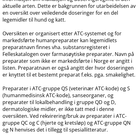
aktuelle arten. Dette er bakgrunnen for utarbeidelsen av
en oversikt over veiledende doseringer for en del
legemidler til hund og katt.
Oversikten er organisert etter ATC-systemet og for
markedsførte humanpreparater kan legemidlets
preparatnavn finnes vha. substansregisteret i
Felleskatalogen over farmasøytiske preparater. Navn på
preparater som ikke er markedsførte i Norge er angitt i
listen. Preparatnavn er også angitt der hvor doseringen
er knyttet til et bestemt preparat f.eks. pga. smakelighet.
Preparater i ATC-gruppe QS (veterinær ATC-kode) og S
(humanmedisinsk ATC-kode), sanseorganer, og
preparater til lokalbehandling i gruppe QD og D,
dermatologiske midler, er ikke tatt med i denne
oversikten. Ved rekvirering​/​bruk av preparater i ATC-
gruppe QC og C (hjerte og kretsløp) og ATC-gruppe QN
og N henvises det i tillegg til spesiallitteratur.