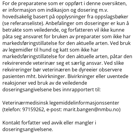
For de preparatene som er oppført i denne oversikten,
er informasjon om indikasjon og dosering m.v.
hovedsakelig basert på opplysninger fra oppslagsbøker
(se referanseliste). Anbefalinger om doseringer er kun å
betrakte som veiledende, og forfatteren vil ikke kunne
påta seg ansvaret for bruken av preparater som ikke har
markedsføringstillatelse for den aktuelle arten. Ved bruk
av legemidler til hund og katt som ikke har
markedsføringstillatelse for den aktuelle arten, påtar den
rekvirerende veterinær seg et særlig ansvar. Ved slike
rekvireringer bør veterinæren be dyreeier observere
pasienten mht. bivirkninger. Bivirkninger eller uventede
reaksjoner ved bruk av de veiledende
doseringsangivelsene bes innrapportert til:
Veterinærmedisinsk legemiddelinformasjonssenter
(telefon: 97159262, e-post: marit.bangen@nmbu.no)
Kontakt forfatter ved avvik eller mangler i
doseringsangivelsene.