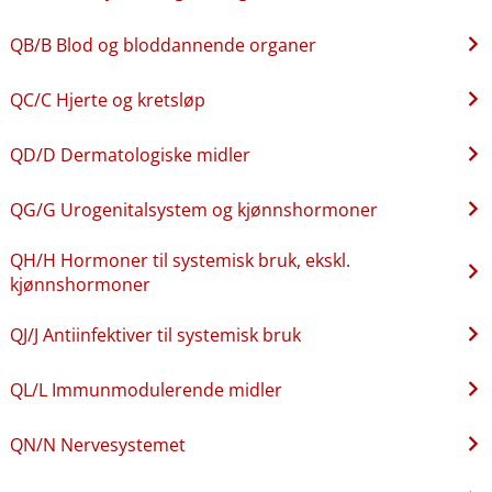
QB​/​B Blod og bloddannende organer
QC​/​C Hjerte og kretsløp
QD​/​D Dermatologiske midler
QG​/​G Urogenitalsystem og kjønnshormoner
QH​/​H Hormoner til systemisk bruk, ekskl.
kjønnshormoner
QJ​/​J Antiinfektiver til systemisk bruk
QL​/​L Immunmodulerende midler
QN​/​N Nervesystemet