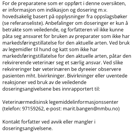
For de preparatene som er oppført i denne oversikten,
er informasjon om indikasjon og dosering m.v.
hovedsakelig basert på opplysninger fra oppslagsbøker
(se referanseliste). Anbefalinger om doseringer er kun å
betrakte som veiledende, og forfatteren vil ikke kunne
påta seg ansvaret for bruken av preparater som ikke har
markedsføringstillatelse for den aktuelle arten. Ved bruk
av legemidler til hund og katt som ikke har
markedsføringstillatelse for den aktuelle arten, påtar den
rekvirerende veterinær seg et særlig ansvar. Ved slike
rekvireringer bør veterinæren be dyreeier observere
pasienten mht. bivirkninger. Bivirkninger eller uventede
reaksjoner ved bruk av de veiledende
doseringsangivelsene bes innrapportert til:
Veterinærmedisinsk legemiddelinformasjonssenter
(telefon: 97159262, e-post: marit.bangen@nmbu.no)
Kontakt forfatter ved avvik eller mangler i
doseringsangivelsene.