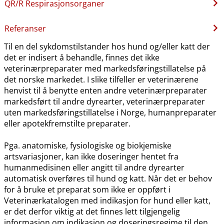
QR​/​R Respirasjonsorganer
Referanser
Til en del sykdomstilstander hos hund og​/​eller katt der
det er indisert å behandle, finnes det ikke
veterinærpreparater med markedsføringstillatelse på
det norske markedet. I slike tilfeller er veterinærene
henvist til å benytte enten andre veterinærpreparater
markedsført til andre dyrearter, veterinærpreparater
uten markedsføringstillatelse i Norge, humanpreparater
eller apotekfremstilte preparater.
Pga. anatomiske, fysiologiske og biokjemiske
artsvariasjoner, kan ikke doseringer hentet fra
humanmedisinen eller angitt til andre dyrearter
automatisk overføres til hund og katt. Når det er behov
for å bruke et preparat som ikke er oppført i
Veterinærkatalogen med indikasjon for hund eller katt,
er det derfor viktig at det finnes lett tilgjengelig
informasjon om indikasjon og doseringsregime til den