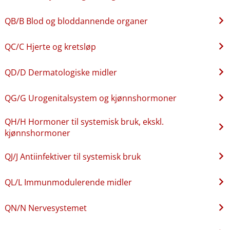
QB​/​B Blod og bloddannende organer
QC​/​C Hjerte og kretsløp
QD​/​D Dermatologiske midler
QG​/​G Urogenitalsystem og kjønnshormoner
QH​/​H Hormoner til systemisk bruk, ekskl.
kjønnshormoner
QJ​/​J Antiinfektiver til systemisk bruk
QL​/​L Immunmodulerende midler
QN​/​N Nervesystemet