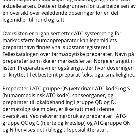
aktuelle arten. Dette er bakgrunnen for utarbeidelsen av
en oversikt over veiledende doseringer for en del
legemidler til hund og katt.
Oversikten er organisert etter ATC-systemet og for
markedsførte humanpreparater kan legemidlets
preparatnavn finnes vha. substansregisteret i
Felleskatalogen over farmasøytiske preparater. Navn på
preparater som ikke er markedsførte i Norge er angitt i
listen. Preparatnavn er også angitt der hvor doseringen
er knyttet til et bestemt preparat f.eks. pga. smakelighet.
Preparater i ATC-gruppe QS (veterinær ATC-kode) og S
(humanmedisinsk ATC-kode), sanseorganer, og
preparater til lokalbehandling i gruppe QD og D,
dermatologiske midler, er ikke tatt med i denne
oversikten. Ved rekvirering​/​bruk av preparater i ATC-
gruppe QC og C (hjerte og kretsløp) og ATC-gruppe QN
og N henvises det i tillegg til spesiallitteratur.