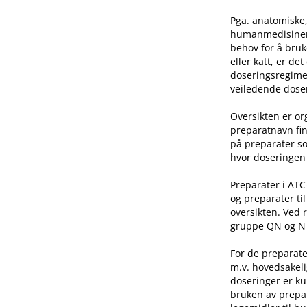
Pga. anatomiske,
humanmedisinen e
behov for å bruk
eller katt, er de
doseringsregime 
veiledende doser
Oversikten er o
preparatnavn fin
på preparater so
hvor doseringen 
Preparater i AT
og preparater ti
oversikten. Ved 
gruppe QN og N he
For de preparate
m.v. hovedsakeli
doseringer er ku
bruken av prepar