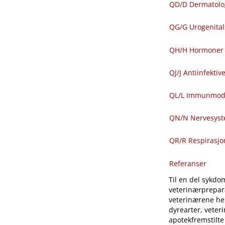
QD​/​D Dermatolo
QG​/​G Urogenit
QH​/​H Hormoner 
QJ​/​J Antiinfekti
QL​/​L Immunmod
QN​/​N Nervesys
QR​/​R Respirasj
Referanser
Til en del sykdom
veterinærprepara
veterinærene hen
dyrearter, veter
apotekfremstilte