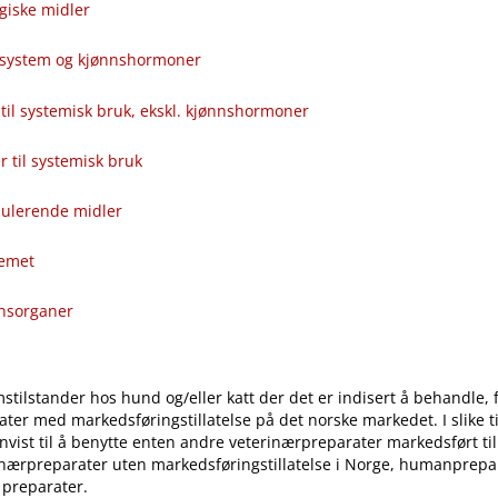
giske midler
alsystem og kjønnshormoner
til systemisk bruk, ekskl. kjønnshormoner
ver til systemisk bruk
ulerende midler
temet
onsorganer
stilstander hos hund og​/​eller katt der det er indisert å behandle, 
ter med markedsføringstillatelse på det norske markedet. I slike til
vist til å benytte enten andre veterinærpreparater markedsført ti
inærpreparater uten markedsføringstillatelse i Norge, humanprepar
 preparater.