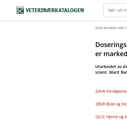
VETERINÆRKATALOGEN
Siste besøkte sider 
Doseringsa
er markeds
Utarbeidet av d
scient. Marit B
QA​/​A Fordøyelse
QB​/​B Blod og 
QC​/​C Hjerte og 