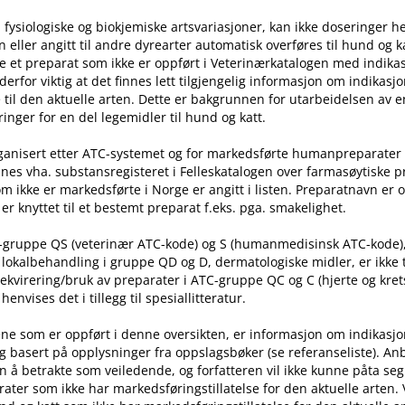
 fysiologiske og biokjemiske artsvariasjoner, kan ikke doseringer he
ller angitt til andre dyrearter automatisk overføres til hund og ka
e et preparat som ikke er oppført i Veterinærkatalogen med indika
t derfor viktig at det finnes lett tilgjengelig informasjon om indikasj
til den aktuelle arten. Dette er bakgrunnen for utarbeidelsen av e
inger for en del legemidler til hund og katt.
rganisert etter ATC-systemet og for markedsførte humanpreparater
nes vha. substansregisteret i Felleskatalogen over farmasøytiske 
m ikke er markedsførte i Norge er angitt i listen. Preparatnavn er 
er knyttet til et bestemt preparat f.eks. pga. smakelighet.
C-gruppe QS (veterinær ATC-kode) og S (humanmedisinsk ATC-kode)
l lokalbehandling i gruppe QD og D, dermatologiske midler, er ikke
rekvirering​/​bruk av preparater i ATC-gruppe QC og C (hjerte og kret
nvises det i tillegg til spesiallitteratur.
ne som er oppført i denne oversikten, er informasjon om indikasj
g basert på opplysninger fra oppslagsbøker (se referanseliste). An
n å betrakte som veiledende, og forfatteren vil ikke kunne påta seg
ater som ikke har markedsføringstillatelse for den aktuelle arten.