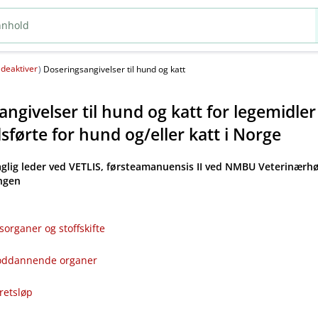
deaktiver
(
)
Doseringsangivelser til hund og katt
ngivelser til hund og katt for legemidle
førte for hund og​/​eller katt i Norge
aglig leder ved VETLIS, førsteamanuensis II ved NMBU Veterinærhø
angen
sorganer og stoffskifte
bloddannende organer
kretsløp