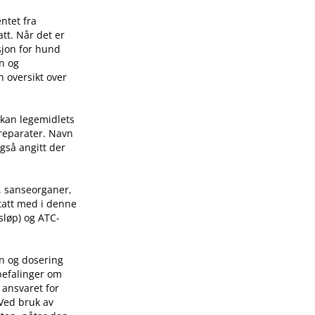
ntet fra
tt. Når det er
sjon for hund
on og
n oversikt over
 kan legemidlets
preparater. Navn
også angitt der
, sanseorganer,
 tatt med i denne
sløp) og ATC-
on og dosering
befalinger om
 ansvaret for
 Ved bruk av