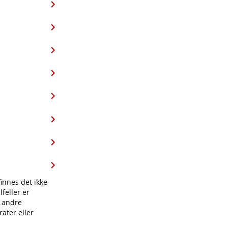
finnes det ikke
feller er
l andre
ater eller