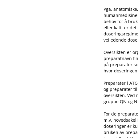
Pga. anatomiske,
humanmedisinen e
behov for å bruk
eller katt, er de
doseringsregime 
veiledende doser
Oversikten er o
preparatnavn fin
på preparater so
hvor doseringen 
Preparater i AT
og preparater ti
oversikten. Ved 
gruppe QN og N he
For de preparate
m.v. hovedsakeli
doseringer er ku
bruken av prepar