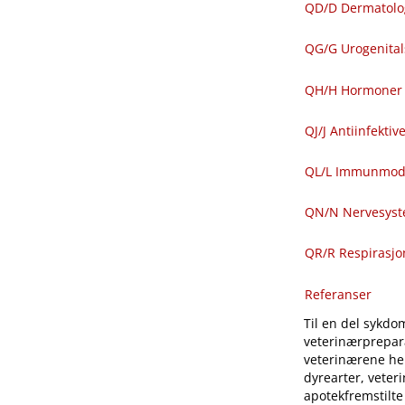
QD​/​D Dermatolo
QG​/​G Urogenit
QH​/​H Hormoner 
QJ​/​J Antiinfekti
QL​/​L Immunmod
QN​/​N Nervesys
QR​/​R Respirasj
Referanser
Til en del sykdom
veterinærprepara
veterinærene hen
dyrearter, veter
apotekfremstilte