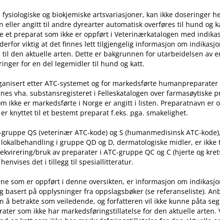
 fysiologiske og biokjemiske artsvariasjoner, kan ikke doseringer he
ller angitt til andre dyrearter automatisk overføres til hund og ka
e et preparat som ikke er oppført i Veterinærkatalogen med indika
t derfor viktig at det finnes lett tilgjengelig informasjon om indikasj
til den aktuelle arten. Dette er bakgrunnen for utarbeidelsen av e
inger for en del legemidler til hund og katt.
rganisert etter ATC-systemet og for markedsførte humanpreparater
nes vha. substansregisteret i Felleskatalogen over farmasøytiske 
m ikke er markedsførte i Norge er angitt i listen. Preparatnavn er 
er knyttet til et bestemt preparat f.eks. pga. smakelighet.
C-gruppe QS (veterinær ATC-kode) og S (humanmedisinsk ATC-kode)
l lokalbehandling i gruppe QD og D, dermatologiske midler, er ikke
rekvirering​/​bruk av preparater i ATC-gruppe QC og C (hjerte og kret
nvises det i tillegg til spesiallitteratur.
ne som er oppført i denne oversikten, er informasjon om indikasj
g basert på opplysninger fra oppslagsbøker (se referanseliste). An
n å betrakte som veiledende, og forfatteren vil ikke kunne påta seg
ater som ikke har markedsføringstillatelse for den aktuelle arten.