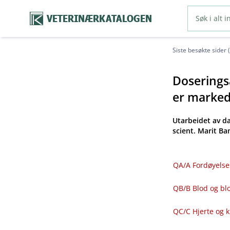
VETERINÆRKATALOGEN
Siste besøkte sider 
Doseringsa
er markeds
Utarbeidet av d
scient. Marit B
QA​/​A Fordøyelse
QB​/​B Blod og 
QC​/​C Hjerte og 