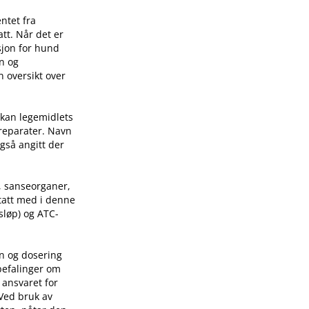
ntet fra
tt. Når det er
sjon for hund
on og
n oversikt over
 kan legemidlets
preparater. Navn
også angitt der
, sanseorganer,
 tatt med i denne
sløp) og ATC-
on og dosering
befalinger om
 ansvaret for
 Ved bruk av