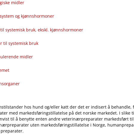
giske midler
alsystem og kjønnshormoner
til systemisk bruk, ekskl. kjønnshormoner
ver til systemisk bruk
ulerende midler
temet
onsorganer
stilstander hos hund og​/​eller katt der det er indisert å behandle, 
ter med markedsføringstillatelse på det norske markedet. I slike til
vist til å benytte enten andre veterinærpreparater markedsført ti
inærpreparater uten markedsføringstillatelse i Norge, humanprepar
 preparater.