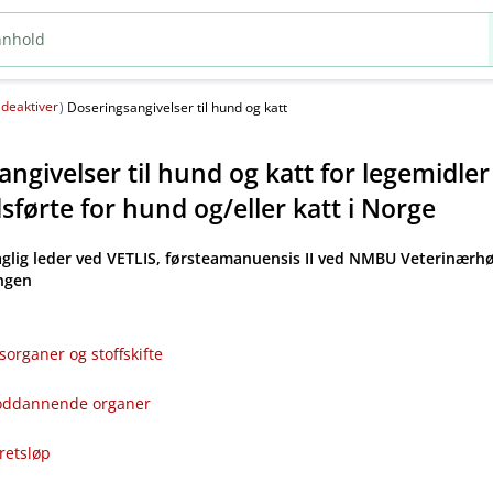
deaktiver
(
)
Doseringsangivelser til hund og katt
ngivelser til hund og katt for legemidle
førte for hund og​/​eller katt i Norge
aglig leder ved VETLIS, førsteamanuensis II ved NMBU Veterinærhø
angen
sorganer og stoffskifte
bloddannende organer
kretsløp