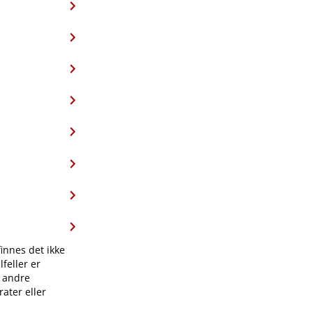
finnes det ikke
feller er
l andre
ater eller