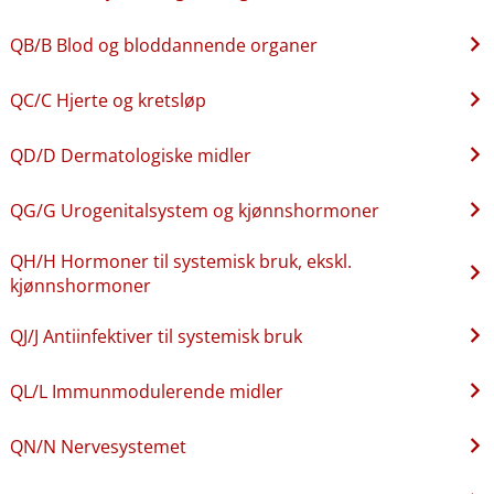
QB​/​B Blod og bloddannende organer
QC​/​C Hjerte og kretsløp
QD​/​D Dermatologiske midler
QG​/​G Urogenitalsystem og kjønnshormoner
QH​/​H Hormoner til systemisk bruk, ekskl.
kjønnshormoner
QJ​/​J Antiinfektiver til systemisk bruk
QL​/​L Immunmodulerende midler
QN​/​N Nervesystemet