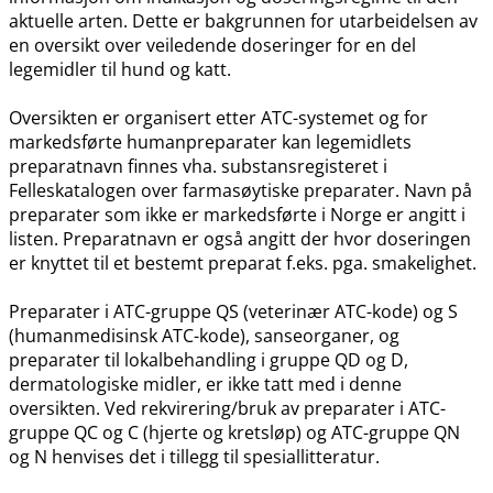
aktuelle arten. Dette er bakgrunnen for utarbeidelsen av
en oversikt over veiledende doseringer for en del
legemidler til hund og katt.
Oversikten er organisert etter ATC-systemet og for
markedsførte humanpreparater kan legemidlets
preparatnavn finnes vha. substansregisteret i
Felleskatalogen over farmasøytiske preparater. Navn på
preparater som ikke er markedsførte i Norge er angitt i
listen. Preparatnavn er også angitt der hvor doseringen
er knyttet til et bestemt preparat f.eks. pga. smakelighet.
Preparater i ATC-gruppe QS (veterinær ATC-kode) og S
(humanmedisinsk ATC-kode), sanseorganer, og
preparater til lokalbehandling i gruppe QD og D,
dermatologiske midler, er ikke tatt med i denne
oversikten. Ved rekvirering​/​bruk av preparater i ATC-
gruppe QC og C (hjerte og kretsløp) og ATC-gruppe QN
og N henvises det i tillegg til spesiallitteratur.