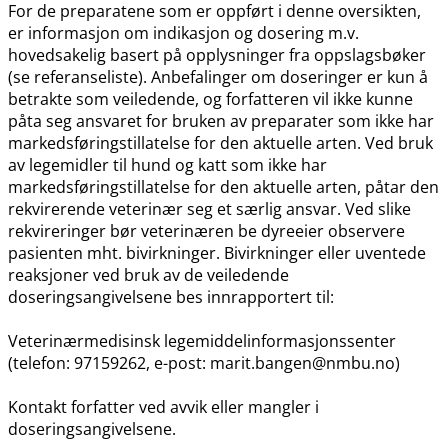
For de preparatene som er oppført i denne oversikten,
er informasjon om indikasjon og dosering m.v.
hovedsakelig basert på opplysninger fra oppslagsbøker
(se referanseliste). Anbefalinger om doseringer er kun å
betrakte som veiledende, og forfatteren vil ikke kunne
påta seg ansvaret for bruken av preparater som ikke har
markedsføringstillatelse for den aktuelle arten. Ved bruk
av legemidler til hund og katt som ikke har
markedsføringstillatelse for den aktuelle arten, påtar den
rekvirerende veterinær seg et særlig ansvar. Ved slike
rekvireringer bør veterinæren be dyreeier observere
pasienten mht. bivirkninger. Bivirkninger eller uventede
reaksjoner ved bruk av de veiledende
doseringsangivelsene bes innrapportert til:
Veterinærmedisinsk legemiddelinformasjonssenter
(telefon: 97159262, e-post: marit.bangen@nmbu.no)
Kontakt forfatter ved avvik eller mangler i
doseringsangivelsene.