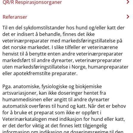
QR​/​R Respirasjonsorganer
Referanser
Til en del sykdomstilstander hos hund og​/​eller katt der
det er indisert å behandle, finnes det ikke
veterinærpreparater med markedsføringstillatelse på
det norske markedet. I slike tilfeller er veterinærene
henvist til å benytte enten andre veterinærpreparater
markedsført til andre dyrearter, veterinærpreparater
uten markedsføringstillatelse i Norge, humanpreparater
eller apotekfremstilte preparater.
Pga. anatomiske, fysiologiske og biokjemiske
artsvariasjoner, kan ikke doseringer hentet fra
humanmedisinen eller angitt til andre dyrearter
automatisk overføres til hund og katt. Når det er behov
for å bruke et preparat som ikke er oppført i
Veterinærkatalogen med indikasjon for hund eller katt,
er det derfor viktig at det finnes lett tilgjengelig
informasjon om indikasjon og doseringsregime til den