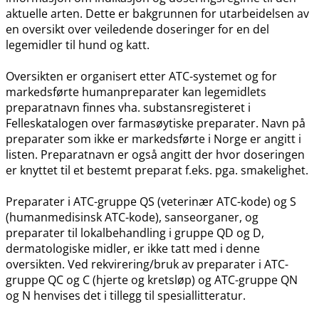
aktuelle arten. Dette er bakgrunnen for utarbeidelsen av
en oversikt over veiledende doseringer for en del
legemidler til hund og katt.
Oversikten er organisert etter ATC-systemet og for
markedsførte humanpreparater kan legemidlets
preparatnavn finnes vha. substansregisteret i
Felleskatalogen over farmasøytiske preparater. Navn på
preparater som ikke er markedsførte i Norge er angitt i
listen. Preparatnavn er også angitt der hvor doseringen
er knyttet til et bestemt preparat f.eks. pga. smakelighet.
Preparater i ATC-gruppe QS (veterinær ATC-kode) og S
(humanmedisinsk ATC-kode), sanseorganer, og
preparater til lokalbehandling i gruppe QD og D,
dermatologiske midler, er ikke tatt med i denne
oversikten. Ved rekvirering​/​bruk av preparater i ATC-
gruppe QC og C (hjerte og kretsløp) og ATC-gruppe QN
og N henvises det i tillegg til spesiallitteratur.