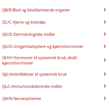
QB​/​B Blod og bloddannende organer
QC​/​C Hjerte og kretsløp
QD​/​D Dermatologiske midler
QG​/​G Urogenitalsystem og kjønnshormoner
QH​/​H Hormoner til systemisk bruk, ekskl.
kjønnshormoner
QJ​/​J Antiinfektiver til systemisk bruk
QL​/​L Immunmodulerende midler
QN​/​N Nervesystemet