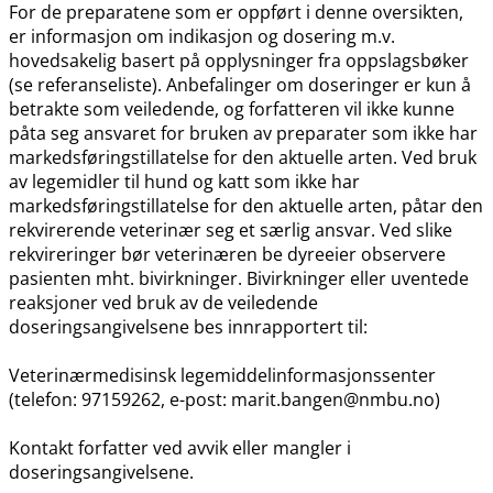
For de preparatene som er oppført i denne oversikten,
er informasjon om indikasjon og dosering m.v.
hovedsakelig basert på opplysninger fra oppslagsbøker
(se referanseliste). Anbefalinger om doseringer er kun å
betrakte som veiledende, og forfatteren vil ikke kunne
påta seg ansvaret for bruken av preparater som ikke har
markedsføringstillatelse for den aktuelle arten. Ved bruk
av legemidler til hund og katt som ikke har
markedsføringstillatelse for den aktuelle arten, påtar den
rekvirerende veterinær seg et særlig ansvar. Ved slike
rekvireringer bør veterinæren be dyreeier observere
pasienten mht. bivirkninger. Bivirkninger eller uventede
reaksjoner ved bruk av de veiledende
doseringsangivelsene bes innrapportert til:
Veterinærmedisinsk legemiddelinformasjonssenter
(telefon: 97159262, e-post: marit.bangen@nmbu.no)
Kontakt forfatter ved avvik eller mangler i
doseringsangivelsene.