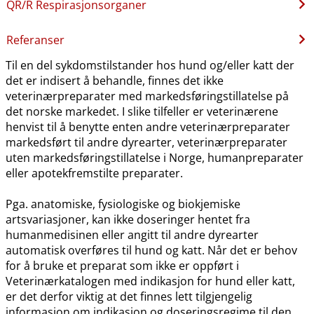
QR​/​R Respirasjonsorganer
Referanser
Til en del sykdomstilstander hos hund og​/​eller katt der
det er indisert å behandle, finnes det ikke
veterinærpreparater med markedsføringstillatelse på
det norske markedet. I slike tilfeller er veterinærene
henvist til å benytte enten andre veterinærpreparater
markedsført til andre dyrearter, veterinærpreparater
uten markedsføringstillatelse i Norge, humanpreparater
eller apotekfremstilte preparater.
Pga. anatomiske, fysiologiske og biokjemiske
artsvariasjoner, kan ikke doseringer hentet fra
humanmedisinen eller angitt til andre dyrearter
automatisk overføres til hund og katt. Når det er behov
for å bruke et preparat som ikke er oppført i
Veterinærkatalogen med indikasjon for hund eller katt,
er det derfor viktig at det finnes lett tilgjengelig
informasjon om indikasjon og doseringsregime til den