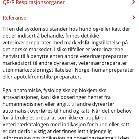
QR​/​R Respirasjonsorganer
Referanser
Til en del sykdomstilstander hos hund og​/​eller katt der
det er indisert å behandle, finnes det ikke
veterinærpreparater med markedsføringstillatelse på
det norske markedet. I slike tilfeller er veterinærene
henvist til å benytte enten andre veterinærpreparater
markedsført til andre dyrearter, veterinærpreparater
uten markedsføringstillatelse i Norge, humanpreparater
eller apotekfremstilte preparater.
Pga. anatomiske, fysiologiske og biokjemiske
artsvariasjoner, kan ikke doseringer hentet fra
humanmedisinen eller angitt til andre dyrearter
automatisk overføres til hund og katt. Når det er behov
for å bruke et preparat som ikke er oppført i
Veterinærkatalogen med indikasjon for hund eller katt,
er det derfor viktig at det finnes lett tilgjengelig
informasjon om indikasjon og doseringsregime til den