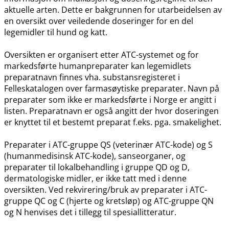
aktuelle arten. Dette er bakgrunnen for utarbeidelsen av
en oversikt over veiledende doseringer for en del
legemidler til hund og katt.
Oversikten er organisert etter ATC-systemet og for
markedsførte humanpreparater kan legemidlets
preparatnavn finnes vha. substansregisteret i
Felleskatalogen over farmasøytiske preparater. Navn på
preparater som ikke er markedsførte i Norge er angitt i
listen. Preparatnavn er også angitt der hvor doseringen
er knyttet til et bestemt preparat f.eks. pga. smakelighet.
Preparater i ATC-gruppe QS (veterinær ATC-kode) og S
(humanmedisinsk ATC-kode), sanseorganer, og
preparater til lokalbehandling i gruppe QD og D,
dermatologiske midler, er ikke tatt med i denne
oversikten. Ved rekvirering​/​bruk av preparater i ATC-
gruppe QC og C (hjerte og kretsløp) og ATC-gruppe QN
og N henvises det i tillegg til spesiallitteratur.