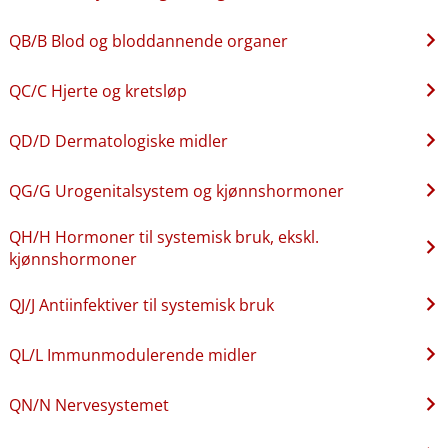
QB​/​B Blod og bloddannende organer
QC​/​C Hjerte og kretsløp
QD​/​D Dermatologiske midler
QG​/​G Urogenitalsystem og kjønnshormoner
QH​/​H Hormoner til systemisk bruk, ekskl.
kjønnshormoner
QJ​/​J Antiinfektiver til systemisk bruk
QL​/​L Immunmodulerende midler
QN​/​N Nervesystemet