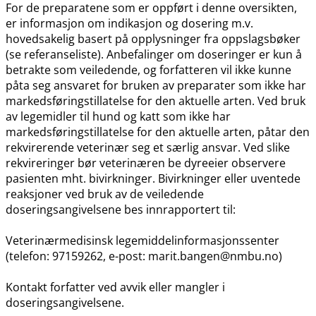
For de preparatene som er oppført i denne oversikten,
er informasjon om indikasjon og dosering m.v.
hovedsakelig basert på opplysninger fra oppslagsbøker
(se referanseliste). Anbefalinger om doseringer er kun å
betrakte som veiledende, og forfatteren vil ikke kunne
påta seg ansvaret for bruken av preparater som ikke har
markedsføringstillatelse for den aktuelle arten. Ved bruk
av legemidler til hund og katt som ikke har
markedsføringstillatelse for den aktuelle arten, påtar den
rekvirerende veterinær seg et særlig ansvar. Ved slike
rekvireringer bør veterinæren be dyreeier observere
pasienten mht. bivirkninger. Bivirkninger eller uventede
reaksjoner ved bruk av de veiledende
doseringsangivelsene bes innrapportert til:
Veterinærmedisinsk legemiddelinformasjonssenter
(telefon: 97159262, e-post: marit.bangen@nmbu.no)
Kontakt forfatter ved avvik eller mangler i
doseringsangivelsene.