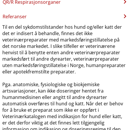
QR​/​R Respirasjonsorganer
Referanser
Til en del sykdomstilstander hos hund og​/​eller katt der
det er indisert å behandle, finnes det ikke
veterinærpreparater med markedsføringstillatelse på
det norske markedet. I slike tilfeller er veterinærene
henvist til å benytte enten andre veterinærpreparater
markedsført til andre dyrearter, veterinærpreparater
uten markedsføringstillatelse i Norge, humanpreparater
eller apotekfremstilte preparater.
Pga. anatomiske, fysiologiske og biokjemiske
artsvariasjoner, kan ikke doseringer hentet fra
humanmedisinen eller angitt til andre dyrearter
automatisk overføres til hund og katt. Når det er behov
for å bruke et preparat som ikke er oppført i
Veterinærkatalogen med indikasjon for hund eller katt,
er det derfor viktig at det finnes lett tilgjengelig
informasjon om indikasjon og doseringsregime til den