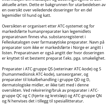
aktuelle arten. Dette er bakgrunnen for utarbeidelsen av
en oversikt over veiledende doseringer for en del
legemidler til hund og katt.
Oversikten er organisert etter ATC-systemet og for
markedsførte humanpreparater kan legemidlets
preparatnavn finnes vha. substansregisteret i
Felleskatalogen over farmasøytiske preparater. Navn på
preparater som ikke er markedsførte i Norge er angitt i
listen. Preparatnavn er også angitt der hvor doseringen
er knyttet til et bestemt preparat f.eks. pga. smakelighet.
Preparater i ATC-gruppe QS (veterinær ATC-kode) og S
(humanmedisinsk ATC-kode), sanseorganer, og
preparater til lokalbehandling i gruppe QD og D,
dermatologiske midler, er ikke tatt med i denne
oversikten. Ved rekvirering​/​bruk av preparater i ATC-
gruppe QC og C (hjerte og kretsløp) og ATC-gruppe QN
og N henvises det i tillegg til spesiallitteratur.