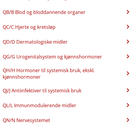
QB​/​B Blod og bloddannende organer
QC​/​C Hjerte og kretsløp
QD​/​D Dermatologiske midler
QG​/​G Urogenitalsystem og kjønnshormoner
QH​/​H Hormoner til systemisk bruk, ekskl.
kjønnshormoner
QJ​/​J Antiinfektiver til systemisk bruk
QL​/​L Immunmodulerende midler
QN​/​N Nervesystemet