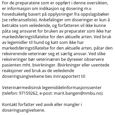
For de preparatene som er oppført i denne oversikten,
er informasjon om indikasjon og dosering m.v.
hovedsakelig basert på opplysninger fra oppslagsbøker
(se referanseliste). Anbefalinger om doseringer er kun å
betrakte som veiledende, og forfatteren vil ikke kunne
påta seg ansvaret for bruken av preparater som ikke har
markedsføringstillatelse for den aktuelle arten. Ved bruk
av legemidler til hund og katt som ikke har
markedsføringstillatelse for den aktuelle arten, påtar den
rekvirerende veterinær seg et særlig ansvar. Ved slike
rekvireringer bør veterinæren be dyreeier observere
pasienten mht. bivirkninger. Bivirkninger eller uventede
reaksjoner ved bruk av de veiledende
doseringsangivelsene bes innrapportert til:
Veterinærmedisinsk legemiddelinformasjonssenter
(telefon: 97159262, e-post: marit.bangen@nmbu.no)
Kontakt forfatter ved avvik eller mangler i
doseringsangivelsene.