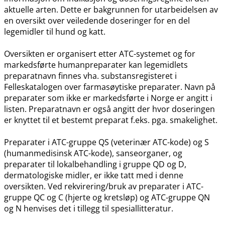
aktuelle arten. Dette er bakgrunnen for utarbeidelsen av
en oversikt over veiledende doseringer for en del
legemidler til hund og katt.
Oversikten er organisert etter ATC-systemet og for
markedsførte humanpreparater kan legemidlets
preparatnavn finnes vha. substansregisteret i
Felleskatalogen over farmasøytiske preparater. Navn på
preparater som ikke er markedsførte i Norge er angitt i
listen. Preparatnavn er også angitt der hvor doseringen
er knyttet til et bestemt preparat f.eks. pga. smakelighet.
Preparater i ATC-gruppe QS (veterinær ATC-kode) og S
(humanmedisinsk ATC-kode), sanseorganer, og
preparater til lokalbehandling i gruppe QD og D,
dermatologiske midler, er ikke tatt med i denne
oversikten. Ved rekvirering​/​bruk av preparater i ATC-
gruppe QC og C (hjerte og kretsløp) og ATC-gruppe QN
og N henvises det i tillegg til spesiallitteratur.