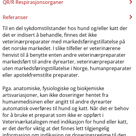
QR​/​R Respirasjonsorganer
Referanser
Til en del sykdomstilstander hos hund og​/​eller katt der
det er indisert å behandle, finnes det ikke
veterinærpreparater med markedsføringstillatelse på
det norske markedet. I slike tilfeller er veterinærene
henvist til å benytte enten andre veterinærpreparater
markedsført til andre dyrearter, veterinærpreparater
uten markedsføringstillatelse i Norge, humanpreparater
eller apotekfremstilte preparater.
Pga. anatomiske, fysiologiske og biokjemiske
artsvariasjoner, kan ikke doseringer hentet fra
humanmedisinen eller angitt til andre dyrearter
automatisk overføres til hund og katt. Når det er behov
for å bruke et preparat som ikke er oppført i
Veterinærkatalogen med indikasjon for hund eller katt,
er det derfor viktig at det finnes lett tilgjengelig
informasjon om indikasjon og doseringsregime til den