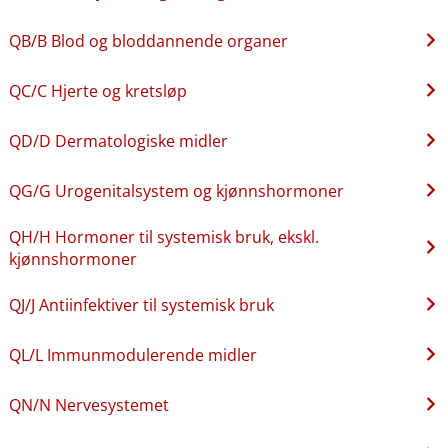
QB​/​B Blod og bloddannende organer
QC​/​C Hjerte og kretsløp
QD​/​D Dermatologiske midler
QG​/​G Urogenitalsystem og kjønnshormoner
QH​/​H Hormoner til systemisk bruk, ekskl.
kjønnshormoner
QJ​/​J Antiinfektiver til systemisk bruk
QL​/​L Immunmodulerende midler
QN​/​N Nervesystemet