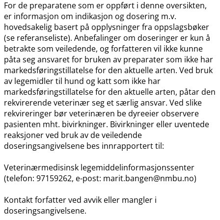
For de preparatene som er oppført i denne oversikten,
er informasjon om indikasjon og dosering m.v.
hovedsakelig basert på opplysninger fra oppslagsbøker
(se referanseliste). Anbefalinger om doseringer er kun å
betrakte som veiledende, og forfatteren vil ikke kunne
påta seg ansvaret for bruken av preparater som ikke har
markedsføringstillatelse for den aktuelle arten. Ved bruk
av legemidler til hund og katt som ikke har
markedsføringstillatelse for den aktuelle arten, påtar den
rekvirerende veterinær seg et særlig ansvar. Ved slike
rekvireringer bør veterinæren be dyreeier observere
pasienten mht. bivirkninger. Bivirkninger eller uventede
reaksjoner ved bruk av de veiledende
doseringsangivelsene bes innrapportert til:
Veterinærmedisinsk legemiddelinformasjonssenter
(telefon: 97159262, e-post: marit.bangen@nmbu.no)
Kontakt forfatter ved avvik eller mangler i
doseringsangivelsene.