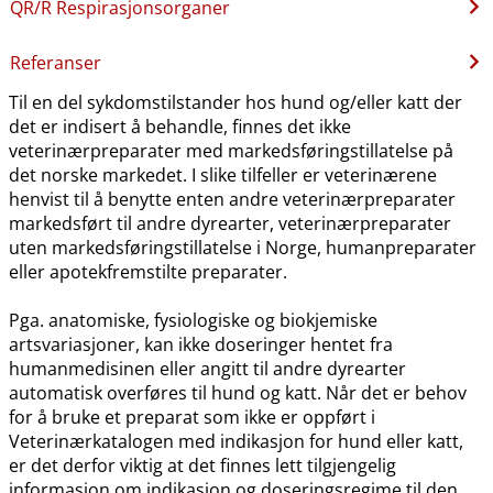
QR​/​R Respirasjonsorganer
Referanser
Til en del sykdomstilstander hos hund og​/​eller katt der
det er indisert å behandle, finnes det ikke
veterinærpreparater med markedsføringstillatelse på
det norske markedet. I slike tilfeller er veterinærene
henvist til å benytte enten andre veterinærpreparater
markedsført til andre dyrearter, veterinærpreparater
uten markedsføringstillatelse i Norge, humanpreparater
eller apotekfremstilte preparater.
Pga. anatomiske, fysiologiske og biokjemiske
artsvariasjoner, kan ikke doseringer hentet fra
humanmedisinen eller angitt til andre dyrearter
automatisk overføres til hund og katt. Når det er behov
for å bruke et preparat som ikke er oppført i
Veterinærkatalogen med indikasjon for hund eller katt,
er det derfor viktig at det finnes lett tilgjengelig
informasjon om indikasjon og doseringsregime til den