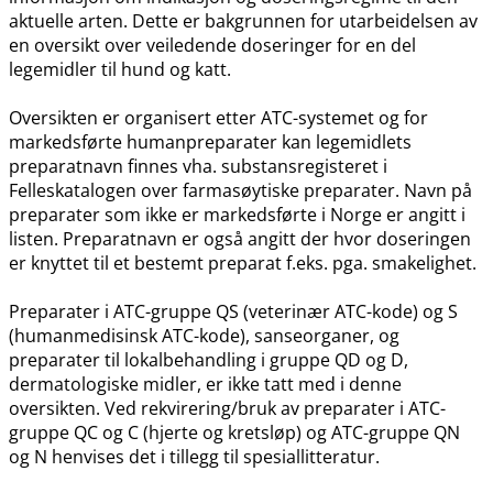
aktuelle arten. Dette er bakgrunnen for utarbeidelsen av
en oversikt over veiledende doseringer for en del
legemidler til hund og katt.
Oversikten er organisert etter ATC-systemet og for
markedsførte humanpreparater kan legemidlets
preparatnavn finnes vha. substansregisteret i
Felleskatalogen over farmasøytiske preparater. Navn på
preparater som ikke er markedsførte i Norge er angitt i
listen. Preparatnavn er også angitt der hvor doseringen
er knyttet til et bestemt preparat f.eks. pga. smakelighet.
Preparater i ATC-gruppe QS (veterinær ATC-kode) og S
(humanmedisinsk ATC-kode), sanseorganer, og
preparater til lokalbehandling i gruppe QD og D,
dermatologiske midler, er ikke tatt med i denne
oversikten. Ved rekvirering​/​bruk av preparater i ATC-
gruppe QC og C (hjerte og kretsløp) og ATC-gruppe QN
og N henvises det i tillegg til spesiallitteratur.