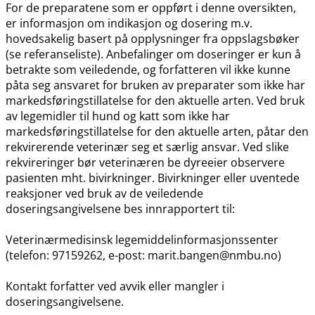
For de preparatene som er oppført i denne oversikten,
er informasjon om indikasjon og dosering m.v.
hovedsakelig basert på opplysninger fra oppslagsbøker
(se referanseliste). Anbefalinger om doseringer er kun å
betrakte som veiledende, og forfatteren vil ikke kunne
påta seg ansvaret for bruken av preparater som ikke har
markedsføringstillatelse for den aktuelle arten. Ved bruk
av legemidler til hund og katt som ikke har
markedsføringstillatelse for den aktuelle arten, påtar den
rekvirerende veterinær seg et særlig ansvar. Ved slike
rekvireringer bør veterinæren be dyreeier observere
pasienten mht. bivirkninger. Bivirkninger eller uventede
reaksjoner ved bruk av de veiledende
doseringsangivelsene bes innrapportert til:
Veterinærmedisinsk legemiddelinformasjonssenter
(telefon: 97159262, e-post: marit.bangen@nmbu.no)
Kontakt forfatter ved avvik eller mangler i
doseringsangivelsene.