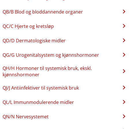
QB​/​B Blod og bloddannende organer
QC​/​C Hjerte og kretsløp
QD​/​D Dermatologiske midler
QG​/​G Urogenitalsystem og kjønnshormoner
QH​/​H Hormoner til systemisk bruk, ekskl.
kjønnshormoner
QJ​/​J Antiinfektiver til systemisk bruk
QL​/​L Immunmodulerende midler
QN​/​N Nervesystemet