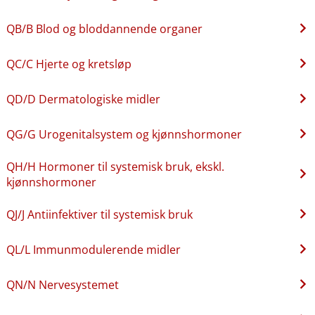
QB​/​B Blod og bloddannende organer
QC​/​C Hjerte og kretsløp
QD​/​D Dermatologiske midler
QG​/​G Urogenitalsystem og kjønnshormoner
QH​/​H Hormoner til systemisk bruk, ekskl.
kjønnshormoner
QJ​/​J Antiinfektiver til systemisk bruk
QL​/​L Immunmodulerende midler
QN​/​N Nervesystemet