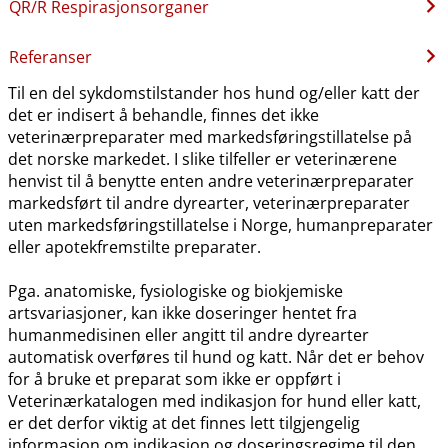
QR​/​R Respirasjonsorganer
Referanser
Til en del sykdomstilstander hos hund og​/​eller katt der
det er indisert å behandle, finnes det ikke
veterinærpreparater med markedsføringstillatelse på
det norske markedet. I slike tilfeller er veterinærene
henvist til å benytte enten andre veterinærpreparater
markedsført til andre dyrearter, veterinærpreparater
uten markedsføringstillatelse i Norge, humanpreparater
eller apotekfremstilte preparater.
Pga. anatomiske, fysiologiske og biokjemiske
artsvariasjoner, kan ikke doseringer hentet fra
humanmedisinen eller angitt til andre dyrearter
automatisk overføres til hund og katt. Når det er behov
for å bruke et preparat som ikke er oppført i
Veterinærkatalogen med indikasjon for hund eller katt,
er det derfor viktig at det finnes lett tilgjengelig
informasjon om indikasjon og doseringsregime til den