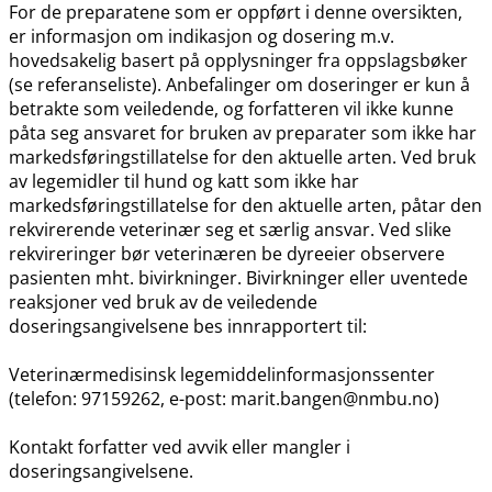
For de preparatene som er oppført i denne oversikten,
er informasjon om indikasjon og dosering m.v.
hovedsakelig basert på opplysninger fra oppslagsbøker
(se referanseliste). Anbefalinger om doseringer er kun å
betrakte som veiledende, og forfatteren vil ikke kunne
påta seg ansvaret for bruken av preparater som ikke har
markedsføringstillatelse for den aktuelle arten. Ved bruk
av legemidler til hund og katt som ikke har
markedsføringstillatelse for den aktuelle arten, påtar den
rekvirerende veterinær seg et særlig ansvar. Ved slike
rekvireringer bør veterinæren be dyreeier observere
pasienten mht. bivirkninger. Bivirkninger eller uventede
reaksjoner ved bruk av de veiledende
doseringsangivelsene bes innrapportert til:
Veterinærmedisinsk legemiddelinformasjonssenter
(telefon: 97159262, e-post: marit.bangen@nmbu.no)
Kontakt forfatter ved avvik eller mangler i
doseringsangivelsene.