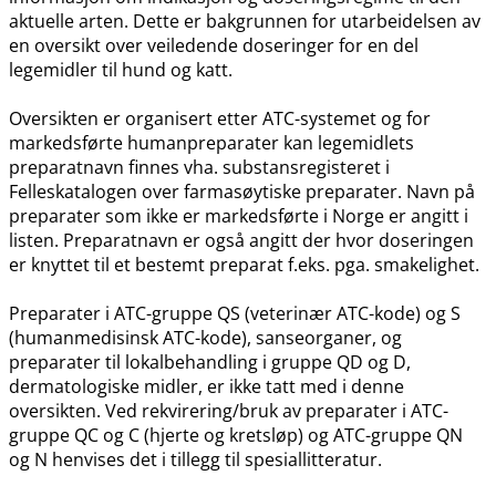
aktuelle arten. Dette er bakgrunnen for utarbeidelsen av
en oversikt over veiledende doseringer for en del
legemidler til hund og katt.
Oversikten er organisert etter ATC-systemet og for
markedsførte humanpreparater kan legemidlets
preparatnavn finnes vha. substansregisteret i
Felleskatalogen over farmasøytiske preparater. Navn på
preparater som ikke er markedsførte i Norge er angitt i
listen. Preparatnavn er også angitt der hvor doseringen
er knyttet til et bestemt preparat f.eks. pga. smakelighet.
Preparater i ATC-gruppe QS (veterinær ATC-kode) og S
(humanmedisinsk ATC-kode), sanseorganer, og
preparater til lokalbehandling i gruppe QD og D,
dermatologiske midler, er ikke tatt med i denne
oversikten. Ved rekvirering​/​bruk av preparater i ATC-
gruppe QC og C (hjerte og kretsløp) og ATC-gruppe QN
og N henvises det i tillegg til spesiallitteratur.