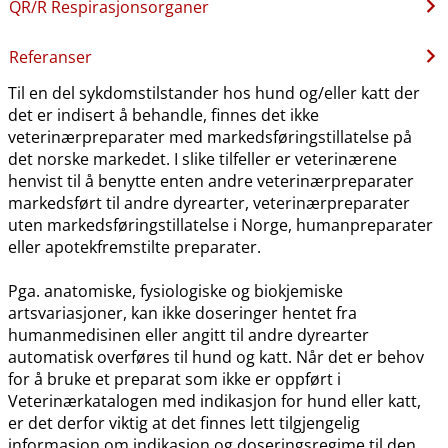
QR​/​R Respirasjonsorganer
Referanser
Til en del sykdomstilstander hos hund og​/​eller katt der
det er indisert å behandle, finnes det ikke
veterinærpreparater med markedsføringstillatelse på
det norske markedet. I slike tilfeller er veterinærene
henvist til å benytte enten andre veterinærpreparater
markedsført til andre dyrearter, veterinærpreparater
uten markedsføringstillatelse i Norge, humanpreparater
eller apotekfremstilte preparater.
Pga. anatomiske, fysiologiske og biokjemiske
artsvariasjoner, kan ikke doseringer hentet fra
humanmedisinen eller angitt til andre dyrearter
automatisk overføres til hund og katt. Når det er behov
for å bruke et preparat som ikke er oppført i
Veterinærkatalogen med indikasjon for hund eller katt,
er det derfor viktig at det finnes lett tilgjengelig
informasjon om indikasjon og doseringsregime til den