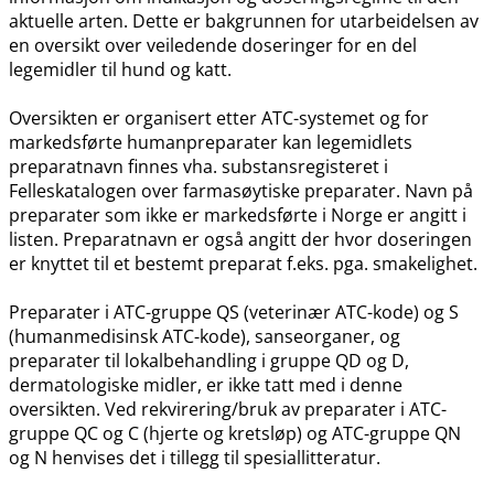
aktuelle arten. Dette er bakgrunnen for utarbeidelsen av
en oversikt over veiledende doseringer for en del
legemidler til hund og katt.
Oversikten er organisert etter ATC-systemet og for
markedsførte humanpreparater kan legemidlets
preparatnavn finnes vha. substansregisteret i
Felleskatalogen over farmasøytiske preparater. Navn på
preparater som ikke er markedsførte i Norge er angitt i
listen. Preparatnavn er også angitt der hvor doseringen
er knyttet til et bestemt preparat f.eks. pga. smakelighet.
Preparater i ATC-gruppe QS (veterinær ATC-kode) og S
(humanmedisinsk ATC-kode), sanseorganer, og
preparater til lokalbehandling i gruppe QD og D,
dermatologiske midler, er ikke tatt med i denne
oversikten. Ved rekvirering​/​bruk av preparater i ATC-
gruppe QC og C (hjerte og kretsløp) og ATC-gruppe QN
og N henvises det i tillegg til spesiallitteratur.