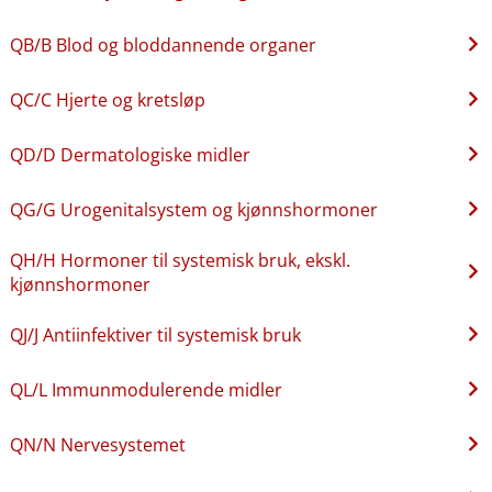
QB​/​B Blod og bloddannende organer
QC​/​C Hjerte og kretsløp
QD​/​D Dermatologiske midler
QG​/​G Urogenitalsystem og kjønnshormoner
QH​/​H Hormoner til systemisk bruk, ekskl.
kjønnshormoner
QJ​/​J Antiinfektiver til systemisk bruk
QL​/​L Immunmodulerende midler
QN​/​N Nervesystemet