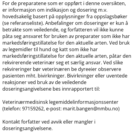
For de preparatene som er oppført i denne oversikten,
er informasjon om indikasjon og dosering m.v.
hovedsakelig basert på opplysninger fra oppslagsbøker
(se referanseliste). Anbefalinger om doseringer er kun å
betrakte som veiledende, og forfatteren vil ikke kunne
påta seg ansvaret for bruken av preparater som ikke har
markedsføringstillatelse for den aktuelle arten. Ved bruk
av legemidler til hund og katt som ikke har
markedsføringstillatelse for den aktuelle arten, påtar den
rekvirerende veterinær seg et særlig ansvar. Ved slike
rekvireringer bør veterinæren be dyreeier observere
pasienten mht. bivirkninger. Bivirkninger eller uventede
reaksjoner ved bruk av de veiledende
doseringsangivelsene bes innrapportert til:
Veterinærmedisinsk legemiddelinformasjonssenter
(telefon: 97159262, e-post: marit.bangen@nmbu.no)
Kontakt forfatter ved avvik eller mangler i
doseringsangivelsene.