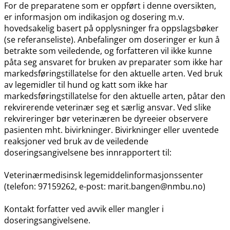
For de preparatene som er oppført i denne oversikten,
er informasjon om indikasjon og dosering m.v.
hovedsakelig basert på opplysninger fra oppslagsbøker
(se referanseliste). Anbefalinger om doseringer er kun å
betrakte som veiledende, og forfatteren vil ikke kunne
påta seg ansvaret for bruken av preparater som ikke har
markedsføringstillatelse for den aktuelle arten. Ved bruk
av legemidler til hund og katt som ikke har
markedsføringstillatelse for den aktuelle arten, påtar den
rekvirerende veterinær seg et særlig ansvar. Ved slike
rekvireringer bør veterinæren be dyreeier observere
pasienten mht. bivirkninger. Bivirkninger eller uventede
reaksjoner ved bruk av de veiledende
doseringsangivelsene bes innrapportert til:
Veterinærmedisinsk legemiddelinformasjonssenter
(telefon: 97159262, e-post: marit.bangen@nmbu.no)
Kontakt forfatter ved avvik eller mangler i
doseringsangivelsene.