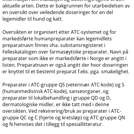
aktuelle arten. Dette er bakgrunnen for utarbeidelsen av
en oversikt over veiledende doseringer for en del
legemidler til hund og katt.
Oversikten er organisert etter ATC-systemet og for
markedsførte humanpreparater kan legemidlets
preparatnavn finnes vha. substansregisteret i
Felleskatalogen over farmasøytiske preparater. Navn på
preparater som ikke er markedsførte i Norge er angitt i
listen. Preparatnavn er også angitt der hvor doseringen
er knyttet til et bestemt preparat f.eks. pga. smakelighet.
Preparater i ATC-gruppe QS (veterinær ATC-kode) og S
(humanmedisinsk ATC-kode), sanseorganer, og
preparater til lokalbehandling i gruppe QD og D,
dermatologiske midler, er ikke tatt med i denne
oversikten. Ved rekvirering​/​bruk av preparater i ATC-
gruppe QC og C (hjerte og kretsløp) og ATC-gruppe QN
og N henvises det i tillegg til spesiallitteratur.