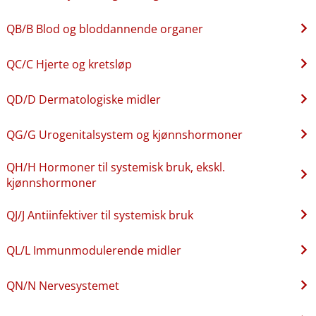
QB​/​B Blod og bloddannende organer
QC​/​C Hjerte og kretsløp
QD​/​D Dermatologiske midler
QG​/​G Urogenitalsystem og kjønnshormoner
QH​/​H Hormoner til systemisk bruk, ekskl.
kjønnshormoner
QJ​/​J Antiinfektiver til systemisk bruk
QL​/​L Immunmodulerende midler
QN​/​N Nervesystemet