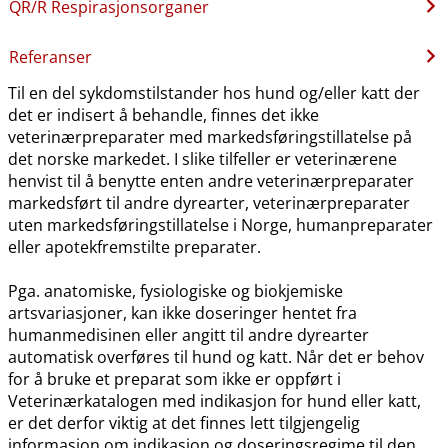
QR​/​R Respirasjonsorganer
Referanser
Til en del sykdomstilstander hos hund og​/​eller katt der
det er indisert å behandle, finnes det ikke
veterinærpreparater med markedsføringstillatelse på
det norske markedet. I slike tilfeller er veterinærene
henvist til å benytte enten andre veterinærpreparater
markedsført til andre dyrearter, veterinærpreparater
uten markedsføringstillatelse i Norge, humanpreparater
eller apotekfremstilte preparater.
Pga. anatomiske, fysiologiske og biokjemiske
artsvariasjoner, kan ikke doseringer hentet fra
humanmedisinen eller angitt til andre dyrearter
automatisk overføres til hund og katt. Når det er behov
for å bruke et preparat som ikke er oppført i
Veterinærkatalogen med indikasjon for hund eller katt,
er det derfor viktig at det finnes lett tilgjengelig
informasjon om indikasjon og doseringsregime til den