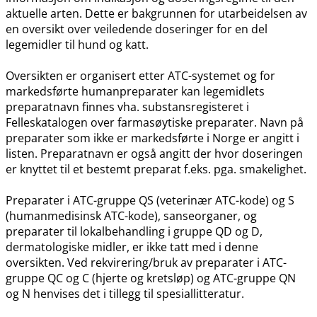
aktuelle arten. Dette er bakgrunnen for utarbeidelsen av
en oversikt over veiledende doseringer for en del
legemidler til hund og katt.
Oversikten er organisert etter ATC-systemet og for
markedsførte humanpreparater kan legemidlets
preparatnavn finnes vha. substansregisteret i
Felleskatalogen over farmasøytiske preparater. Navn på
preparater som ikke er markedsførte i Norge er angitt i
listen. Preparatnavn er også angitt der hvor doseringen
er knyttet til et bestemt preparat f.eks. pga. smakelighet.
Preparater i ATC-gruppe QS (veterinær ATC-kode) og S
(humanmedisinsk ATC-kode), sanseorganer, og
preparater til lokalbehandling i gruppe QD og D,
dermatologiske midler, er ikke tatt med i denne
oversikten. Ved rekvirering​/​bruk av preparater i ATC-
gruppe QC og C (hjerte og kretsløp) og ATC-gruppe QN
og N henvises det i tillegg til spesiallitteratur.