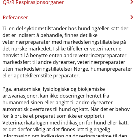
QR​/​R Respirasjonsorganer
Referanser
Til en del sykdomstilstander hos hund og​/​eller katt der
det er indisert å behandle, finnes det ikke
veterinærpreparater med markedsføringstillatelse på
det norske markedet. I slike tilfeller er veterinærene
henvist til å benytte enten andre veterinærpreparater
markedsført til andre dyrearter, veterinærpreparater
uten markedsføringstillatelse i Norge, humanpreparater
eller apotekfremstilte preparater.
Pga. anatomiske, fysiologiske og biokjemiske
artsvariasjoner, kan ikke doseringer hentet fra
humanmedisinen eller angitt til andre dyrearter
automatisk overføres til hund og katt. Når det er behov
for å bruke et preparat som ikke er oppført i
Veterinærkatalogen med indikasjon for hund eller katt,
er det derfor viktig at det finnes lett tilgjengelig
informasjon om indikasjon og doseringsregime til den