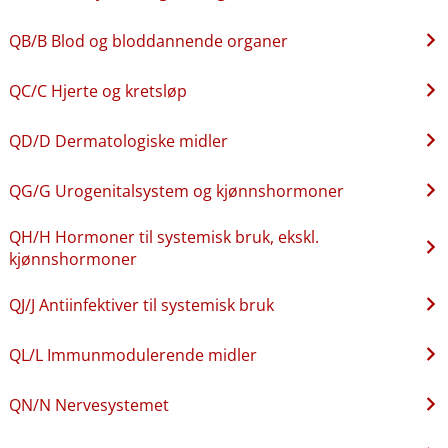
QB​/​B Blod og bloddannende organer
QC​/​C Hjerte og kretsløp
QD​/​D Dermatologiske midler
QG​/​G Urogenitalsystem og kjønnshormoner
QH​/​H Hormoner til systemisk bruk, ekskl.
kjønnshormoner
QJ​/​J Antiinfektiver til systemisk bruk
QL​/​L Immunmodulerende midler
QN​/​N Nervesystemet