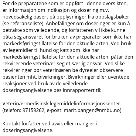
For de preparatene som er oppført i denne oversikten,
er informasjon om indikasjon og dosering m.v.
hovedsakelig basert på opplysninger fra oppslagsbøker
(se referanseliste). Anbefalinger om doseringer er kun å
betrakte som veiledende, og forfatteren vil ikke kunne
påta seg ansvaret for bruken av preparater som ikke har
markedsføringstillatelse for den aktuelle arten. Ved bruk
av legemidler til hund og katt som ikke har
markedsføringstillatelse for den aktuelle arten, påtar den
rekvirerende veterinær seg et særlig ansvar. Ved slike
rekvireringer bør veterinæren be dyreeier observere
pasienten mht. bivirkninger. Bivirkninger eller uventede
reaksjoner ved bruk av de veiledende
doseringsangivelsene bes innrapportert til:
Veterinærmedisinsk legemiddelinformasjonssenter
(telefon: 97159262, e-post: marit.bangen@nmbu.no)
Kontakt forfatter ved avvik eller mangler i
doseringsangivelsene.