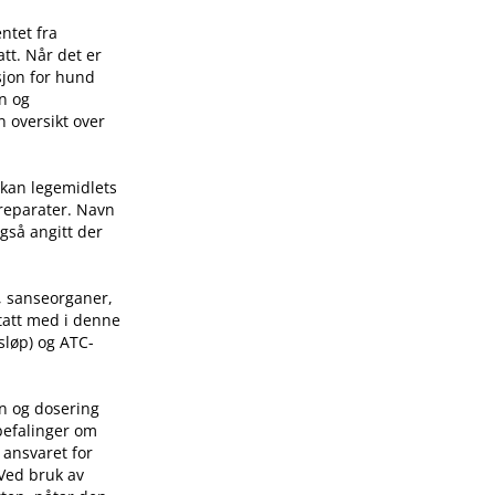
ntet fra
tt. Når det er
sjon for hund
on og
n oversikt over
 kan legemidlets
preparater. Navn
også angitt der
, sanseorganer,
 tatt med i denne
sløp) og ATC-
on og dosering
befalinger om
 ansvaret for
 Ved bruk av