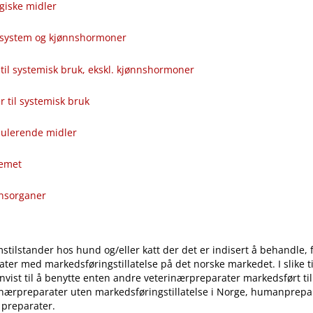
giske midler
alsystem og kjønnshormoner
til systemisk bruk, ekskl. kjønnshormoner
ver til systemisk bruk
ulerende midler
temet
onsorganer
stilstander hos hund og​/​eller katt der det er indisert å behandle, 
ter med markedsføringstillatelse på det norske markedet. I slike til
vist til å benytte enten andre veterinærpreparater markedsført ti
inærpreparater uten markedsføringstillatelse i Norge, humanprepar
 preparater.