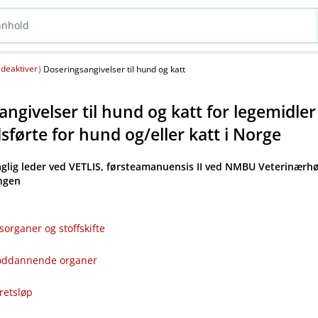
deaktiver
(
)
Doseringsangivelser til hund og katt
ngivelser til hund og katt for legemidle
førte for hund og​/​eller katt i Norge
aglig leder ved VETLIS, førsteamanuensis II ved NMBU Veterinærhø
angen
sorganer og stoffskifte
bloddannende organer
kretsløp