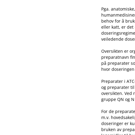
Pga. anatomiske,
humanmedisinen e
behov for å bruk
eller katt, er de
doseringsregime 
veiledende doser
Oversikten er o
preparatnavn fin
på preparater so
hvor doseringen 
Preparater i AT
og preparater ti
oversikten. Ved 
gruppe QN og N he
For de preparate
m.v. hovedsakeli
doseringer er ku
bruken av prepar