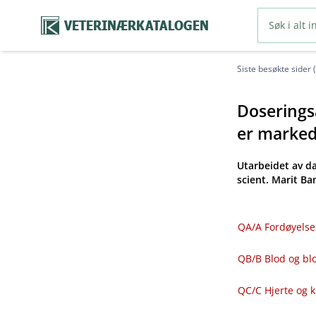
VETERINÆRKATALOGEN
Siste besøkte sider 
Doseringsa
er markeds
Utarbeidet av d
scient. Marit B
QA​/​A Fordøyelse
QB​/​B Blod og 
QC​/​C Hjerte og 