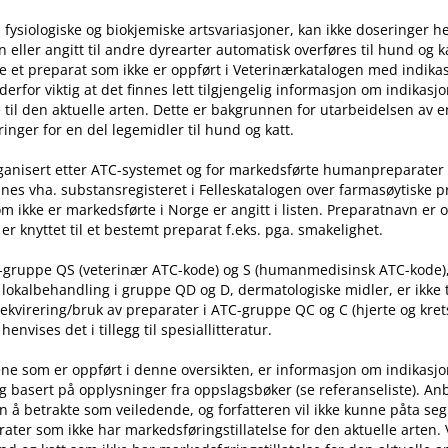
 fysiologiske og biokjemiske artsvariasjoner, kan ikke doseringer he
ller angitt til andre dyrearter automatisk overføres til hund og ka
e et preparat som ikke er oppført i Veterinærkatalogen med indika
t derfor viktig at det finnes lett tilgjengelig informasjon om indikasj
til den aktuelle arten. Dette er bakgrunnen for utarbeidelsen av e
inger for en del legemidler til hund og katt.
rganisert etter ATC-systemet og for markedsførte humanpreparater
nes vha. substansregisteret i Felleskatalogen over farmasøytiske 
m ikke er markedsførte i Norge er angitt i listen. Preparatnavn er 
er knyttet til et bestemt preparat f.eks. pga. smakelighet.
C-gruppe QS (veterinær ATC-kode) og S (humanmedisinsk ATC-kode)
l lokalbehandling i gruppe QD og D, dermatologiske midler, er ikke
rekvirering​/​bruk av preparater i ATC-gruppe QC og C (hjerte og kret
nvises det i tillegg til spesiallitteratur.
ne som er oppført i denne oversikten, er informasjon om indikasj
g basert på opplysninger fra oppslagsbøker (se referanseliste). An
n å betrakte som veiledende, og forfatteren vil ikke kunne påta seg
ater som ikke har markedsføringstillatelse for den aktuelle arten.