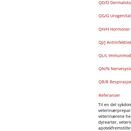
QD​/​D Dermatolo
QG​/​G Urogenit
QH​/​H Hormoner 
QJ​/​J Antiinfekti
QL​/​L Immunmod
QN​/​N Nervesys
QR​/​R Respirasj
Referanser
Til en del sykdom
veterinærprepara
veterinærene hen
dyrearter, veter
apotekfremstilte