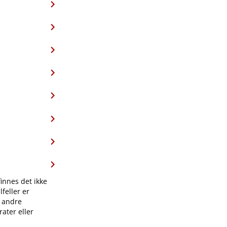
finnes det ikke
feller er
l andre
ater eller