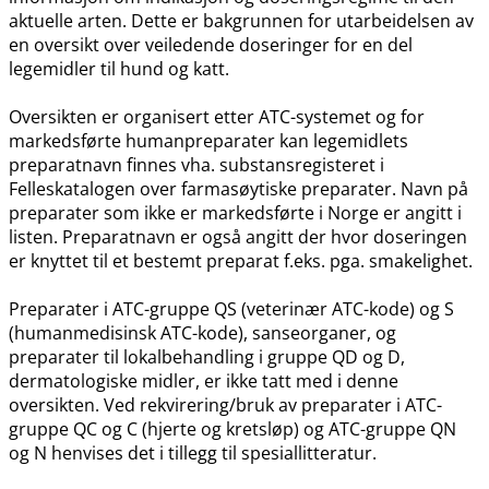
aktuelle arten. Dette er bakgrunnen for utarbeidelsen av
en oversikt over veiledende doseringer for en del
legemidler til hund og katt.
Oversikten er organisert etter ATC-systemet og for
markedsførte humanpreparater kan legemidlets
preparatnavn finnes vha. substansregisteret i
Felleskatalogen over farmasøytiske preparater. Navn på
preparater som ikke er markedsførte i Norge er angitt i
listen. Preparatnavn er også angitt der hvor doseringen
er knyttet til et bestemt preparat f.eks. pga. smakelighet.
Preparater i ATC-gruppe QS (veterinær ATC-kode) og S
(humanmedisinsk ATC-kode), sanseorganer, og
preparater til lokalbehandling i gruppe QD og D,
dermatologiske midler, er ikke tatt med i denne
oversikten. Ved rekvirering​/​bruk av preparater i ATC-
gruppe QC og C (hjerte og kretsløp) og ATC-gruppe QN
og N henvises det i tillegg til spesiallitteratur.