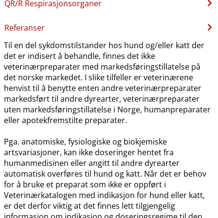
QR​/​R Respirasjonsorganer
Referanser
Til en del sykdomstilstander hos hund og​/​eller katt der
det er indisert å behandle, finnes det ikke
veterinærpreparater med markedsføringstillatelse på
det norske markedet. I slike tilfeller er veterinærene
henvist til å benytte enten andre veterinærpreparater
markedsført til andre dyrearter, veterinærpreparater
uten markedsføringstillatelse i Norge, humanpreparater
eller apotekfremstilte preparater.
Pga. anatomiske, fysiologiske og biokjemiske
artsvariasjoner, kan ikke doseringer hentet fra
humanmedisinen eller angitt til andre dyrearter
automatisk overføres til hund og katt. Når det er behov
for å bruke et preparat som ikke er oppført i
Veterinærkatalogen med indikasjon for hund eller katt,
er det derfor viktig at det finnes lett tilgjengelig
informasjon om indikasjon og doseringsregime til den