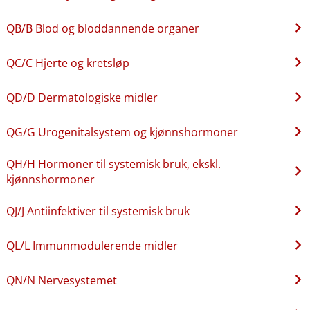
QB​/​B Blod og bloddannende organer
QC​/​C Hjerte og kretsløp
QD​/​D Dermatologiske midler
QG​/​G Urogenitalsystem og kjønnshormoner
QH​/​H Hormoner til systemisk bruk, ekskl.
kjønnshormoner
QJ​/​J Antiinfektiver til systemisk bruk
QL​/​L Immunmodulerende midler
QN​/​N Nervesystemet