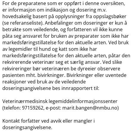
For de preparatene som er oppført i denne oversikten,
er informasjon om indikasjon og dosering m.v.
hovedsakelig basert på opplysninger fra oppslagsbøker
(se referanseliste). Anbefalinger om doseringer er kun å
betrakte som veiledende, og forfatteren vil ikke kunne
påta seg ansvaret for bruken av preparater som ikke har
markedsføringstillatelse for den aktuelle arten. Ved bruk
av legemidler til hund og katt som ikke har
markedsføringstillatelse for den aktuelle arten, påtar den
rekvirerende veterinær seg et særlig ansvar. Ved slike
rekvireringer bør veterinæren be dyreeier observere
pasienten mht. bivirkninger. Bivirkninger eller uventede
reaksjoner ved bruk av de veiledende
doseringsangivelsene bes innrapportert til:
Veterinærmedisinsk legemiddelinformasjonssenter
(telefon: 97159262, e-post: marit.bangen@nmbu.no)
Kontakt forfatter ved avvik eller mangler i
doseringsangivelsene.