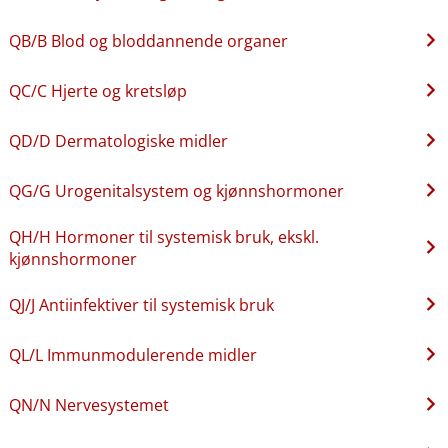
QB​/​B Blod og bloddannende organer
QC​/​C Hjerte og kretsløp
QD​/​D Dermatologiske midler
QG​/​G Urogenitalsystem og kjønnshormoner
QH​/​H Hormoner til systemisk bruk, ekskl.
kjønnshormoner
QJ​/​J Antiinfektiver til systemisk bruk
QL​/​L Immunmodulerende midler
QN​/​N Nervesystemet