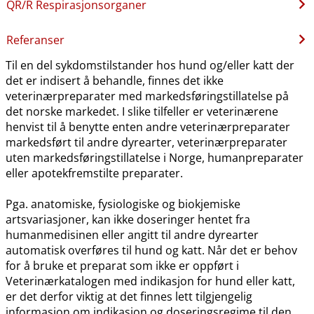
QR​/​R Respirasjonsorganer
Referanser
Til en del sykdomstilstander hos hund og​/​eller katt der
det er indisert å behandle, finnes det ikke
veterinærpreparater med markedsføringstillatelse på
det norske markedet. I slike tilfeller er veterinærene
henvist til å benytte enten andre veterinærpreparater
markedsført til andre dyrearter, veterinærpreparater
uten markedsføringstillatelse i Norge, humanpreparater
eller apotekfremstilte preparater.
Pga. anatomiske, fysiologiske og biokjemiske
artsvariasjoner, kan ikke doseringer hentet fra
humanmedisinen eller angitt til andre dyrearter
automatisk overføres til hund og katt. Når det er behov
for å bruke et preparat som ikke er oppført i
Veterinærkatalogen med indikasjon for hund eller katt,
er det derfor viktig at det finnes lett tilgjengelig
informasjon om indikasjon og doseringsregime til den