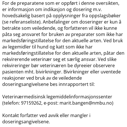
For de preparatene som er oppført i denne oversikten,
er informasjon om indikasjon og dosering m.v.
hovedsakelig basert på opplysninger fra oppslagsbøker
(se referanseliste). Anbefalinger om doseringer er kun å
betrakte som veiledende, og forfatteren vil ikke kunne
påta seg ansvaret for bruken av preparater som ikke har
markedsføringstillatelse for den aktuelle arten. Ved bruk
av legemidler til hund og katt som ikke har
markedsføringstillatelse for den aktuelle arten, påtar den
rekvirerende veterinær seg et særlig ansvar. Ved slike
rekvireringer bør veterinæren be dyreeier observere
pasienten mht. bivirkninger. Bivirkninger eller uventede
reaksjoner ved bruk av de veiledende
doseringsangivelsene bes innrapportert til:
Veterinærmedisinsk legemiddelinformasjonssenter
(telefon: 97159262, e-post: marit.bangen@nmbu.no)
Kontakt forfatter ved avvik eller mangler i
doseringsangivelsene.