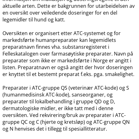
aktuelle arten. Dette er bakgrunnen for utarbeidelsen av
en oversikt over veiledende doseringer for en del
legemidler til hund og katt.
Oversikten er organisert etter ATC-systemet og for
markedsførte humanpreparater kan legemidlets
preparatnavn finnes vha. substansregisteret i
Felleskatalogen over farmasøytiske preparater. Navn på
preparater som ikke er markedsførte i Norge er angitt i
listen. Preparatnavn er også angitt der hvor doseringen
er knyttet til et bestemt preparat f.eks. pga. smakelighet.
Preparater i ATC-gruppe QS (veterinær ATC-kode) og S
(humanmedisinsk ATC-kode), sanseorganer, og
preparater til lokalbehandling i gruppe QD og D,
dermatologiske midler, er ikke tatt med i denne
oversikten. Ved rekvirering​/​bruk av preparater i ATC-
gruppe QC og C (hjerte og kretsløp) og ATC-gruppe QN
og N henvises det i tillegg til spesiallitteratur.