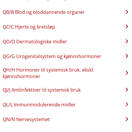
QB​/​B Blod og bloddannende organer
QC​/​C Hjerte og kretsløp
QD​/​D Dermatologiske midler
QG​/​G Urogenitalsystem og kjønnshormoner
QH​/​H Hormoner til systemisk bruk, ekskl.
kjønnshormoner
QJ​/​J Antiinfektiver til systemisk bruk
QL​/​L Immunmodulerende midler
QN​/​N Nervesystemet