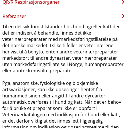
QR​/​R Respirasjonsorganer
Referanser
Til en del sykdomstilstander hos hund og​/​eller katt der
det er indisert å behandle, finnes det ikke
veterinærpreparater med markedsføringstillatelse på
det norske markedet. I slike tilfeller er veterinærene
henvist til å benytte enten andre veterinærpreparater
markedsført til andre dyrearter, veterinærpreparater
uten markedsføringstillatelse i Norge, humanpreparater
eller apotekfremstilte preparater.
Pga. anatomiske, fysiologiske og biokjemiske
artsvariasjoner, kan ikke doseringer hentet fra
humanmedisinen eller angitt til andre dyrearter
automatisk overføres til hund og katt. Når det er behov
for å bruke et preparat som ikke er oppført i
Veterinærkatalogen med indikasjon for hund eller katt,
er det derfor viktig at det finnes lett tilgjengelig
informasjon om indikasjon og doseringsregime til den