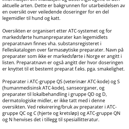
aktuelle arten. Dette er bakgrunnen for utarbeidelsen av
en oversikt over veiledende doseringer for en del
legemidler til hund og katt.
Oversikten er organisert etter ATC-systemet og for
markedsførte humanpreparater kan legemidlets
preparatnavn finnes vha. substansregisteret i
Felleskatalogen over farmasøytiske preparater. Navn på
preparater som ikke er markedsførte i Norge er angitt i
listen. Preparatnavn er også angitt der hvor doseringen
er knyttet til et bestemt preparat f.eks. pga. smakelighet.
Preparater i ATC-gruppe QS (veterinær ATC-kode) og S
(humanmedisinsk ATC-kode), sanseorganer, og
preparater til lokalbehandling i gruppe QD og D,
dermatologiske midler, er ikke tatt med i denne
oversikten. Ved rekvirering​/​bruk av preparater i ATC-
gruppe QC og C (hjerte og kretsløp) og ATC-gruppe QN
og N henvises det i tillegg til spesiallitteratur.