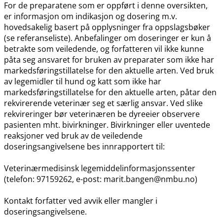
For de preparatene som er oppført i denne oversikten,
er informasjon om indikasjon og dosering m.v.
hovedsakelig basert på opplysninger fra oppslagsbøker
(se referanseliste). Anbefalinger om doseringer er kun å
betrakte som veiledende, og forfatteren vil ikke kunne
påta seg ansvaret for bruken av preparater som ikke har
markedsføringstillatelse for den aktuelle arten. Ved bruk
av legemidler til hund og katt som ikke har
markedsføringstillatelse for den aktuelle arten, påtar den
rekvirerende veterinær seg et særlig ansvar. Ved slike
rekvireringer bør veterinæren be dyreeier observere
pasienten mht. bivirkninger. Bivirkninger eller uventede
reaksjoner ved bruk av de veiledende
doseringsangivelsene bes innrapportert til:
Veterinærmedisinsk legemiddelinformasjonssenter
(telefon: 97159262, e-post: marit.bangen@nmbu.no)
Kontakt forfatter ved avvik eller mangler i
doseringsangivelsene.