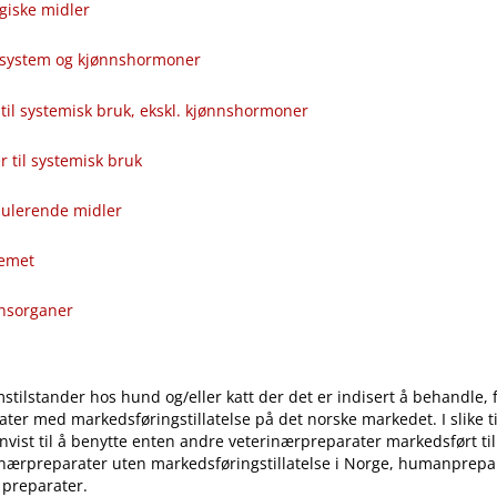
giske midler
alsystem og kjønnshormoner
til systemisk bruk, ekskl. kjønnshormoner
ver til systemisk bruk
ulerende midler
temet
onsorganer
stilstander hos hund og​/​eller katt der det er indisert å behandle, 
ter med markedsføringstillatelse på det norske markedet. I slike til
vist til å benytte enten andre veterinærpreparater markedsført ti
inærpreparater uten markedsføringstillatelse i Norge, humanprepar
 preparater.