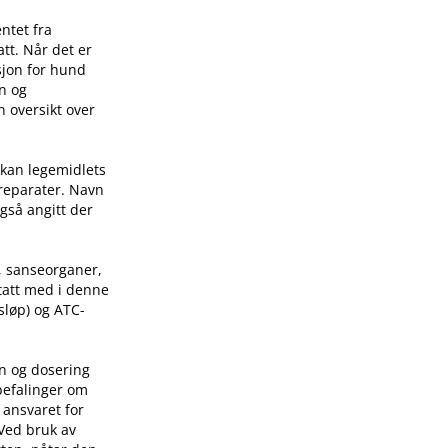
ntet fra
tt. Når det er
sjon for hund
on og
n oversikt over
 kan legemidlets
preparater. Navn
også angitt der
, sanseorganer,
 tatt med i denne
sløp) og ATC-
on og dosering
befalinger om
 ansvaret for
 Ved bruk av