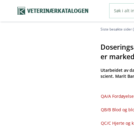
VETERINÆRKATALOGEN
Siste besøkte sider 
Doseringsa
er markeds
Utarbeidet av d
scient. Marit B
QA​/​A Fordøyelse
QB​/​B Blod og 
QC​/​C Hjerte og 