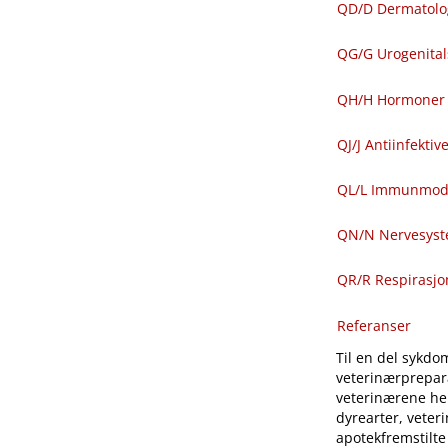
QD​/​D Dermatolo
QG​/​G Urogenit
QH​/​H Hormoner 
QJ​/​J Antiinfekti
QL​/​L Immunmod
QN​/​N Nervesys
QR​/​R Respirasj
Referanser
Til en del sykdom
veterinærprepara
veterinærene hen
dyrearter, veter
apotekfremstilte