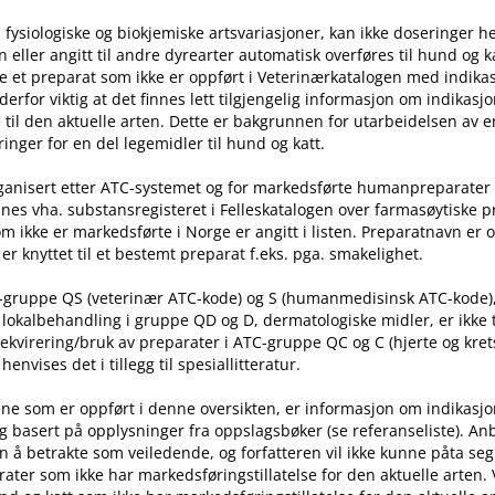
 fysiologiske og biokjemiske artsvariasjoner, kan ikke doseringer he
ller angitt til andre dyrearter automatisk overføres til hund og ka
e et preparat som ikke er oppført i Veterinærkatalogen med indika
t derfor viktig at det finnes lett tilgjengelig informasjon om indikasj
til den aktuelle arten. Dette er bakgrunnen for utarbeidelsen av e
inger for en del legemidler til hund og katt.
rganisert etter ATC-systemet og for markedsførte humanpreparater
nes vha. substansregisteret i Felleskatalogen over farmasøytiske 
m ikke er markedsførte i Norge er angitt i listen. Preparatnavn er 
er knyttet til et bestemt preparat f.eks. pga. smakelighet.
C-gruppe QS (veterinær ATC-kode) og S (humanmedisinsk ATC-kode)
l lokalbehandling i gruppe QD og D, dermatologiske midler, er ikke
rekvirering​/​bruk av preparater i ATC-gruppe QC og C (hjerte og kret
nvises det i tillegg til spesiallitteratur.
ne som er oppført i denne oversikten, er informasjon om indikasj
g basert på opplysninger fra oppslagsbøker (se referanseliste). An
n å betrakte som veiledende, og forfatteren vil ikke kunne påta seg
ater som ikke har markedsføringstillatelse for den aktuelle arten.