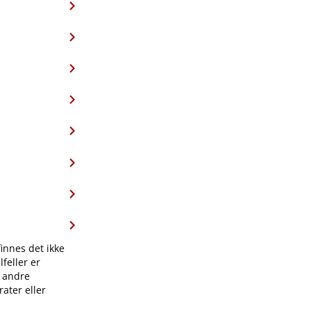
finnes det ikke
feller er
l andre
ater eller