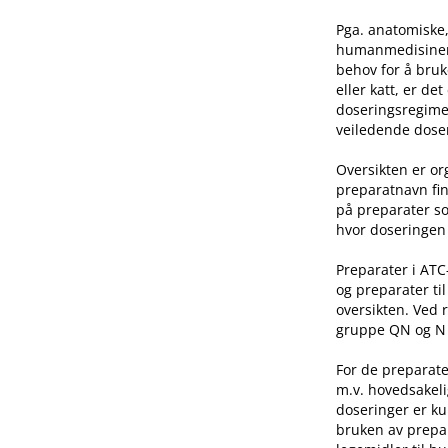
Pga. anatomiske,
humanmedisinen e
behov for å bruk
eller katt, er de
doseringsregime 
veiledende doser
Oversikten er o
preparatnavn fin
på preparater so
hvor doseringen 
Preparater i AT
og preparater ti
oversikten. Ved 
gruppe QN og N he
For de preparate
m.v. hovedsakeli
doseringer er ku
bruken av prepar