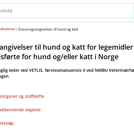
deaktiver
(
)
Doseringsangivelser til hund og katt
ngivelser til hund og katt for legemidle
førte for hund og​/​eller katt i Norge
aglig leder ved VETLIS, førsteamanuensis II ved NMBU Veterinærhø
angen
sorganer og stoffskifte
bloddannende organer
kretsløp