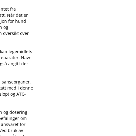
ntet fra
tt. Når det er
sjon for hund
on og
n oversikt over
 kan legemidlets
preparater. Navn
også angitt der
, sanseorganer,
 tatt med i denne
sløp) og ATC-
on og dosering
befalinger om
 ansvaret for
 Ved bruk av