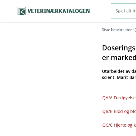
VETERINÆRKATALOGEN
Siste besøkte sider 
Doseringsa
er markeds
Utarbeidet av d
scient. Marit B
QA​/​A Fordøyelse
QB​/​B Blod og 
QC​/​C Hjerte og 