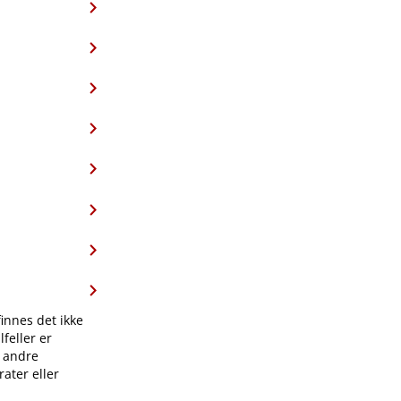
finnes det ikke
feller er
l andre
ater eller