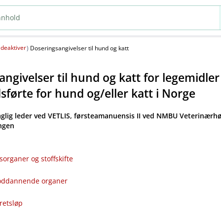
deaktiver
(
)
Doseringsangivelser til hund og katt
ngivelser til hund og katt for legemidle
førte for hund og​/​eller katt i Norge
aglig leder ved VETLIS, førsteamanuensis II ved NMBU Veterinærhø
angen
sorganer og stoffskifte
bloddannende organer
kretsløp