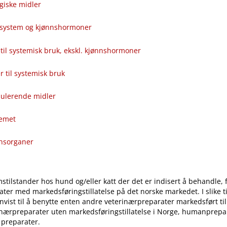
giske midler
alsystem og kjønnshormoner
til systemisk bruk, ekskl. kjønnshormoner
ver til systemisk bruk
ulerende midler
temet
onsorganer
stilstander hos hund og​/​eller katt der det er indisert å behandle, 
ter med markedsføringstillatelse på det norske markedet. I slike til
vist til å benytte enten andre veterinærpreparater markedsført ti
inærpreparater uten markedsføringstillatelse i Norge, humanprepar
 preparater.