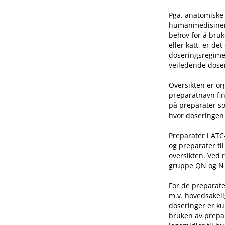
Pga. anatomiske,
humanmedisinen e
behov for å bruk
eller katt, er de
doseringsregime 
veiledende doser
Oversikten er o
preparatnavn fin
på preparater so
hvor doseringen 
Preparater i AT
og preparater ti
oversikten. Ved 
gruppe QN og N he
For de preparate
m.v. hovedsakeli
doseringer er ku
bruken av prepar