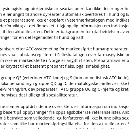
 fysiologiske og biokjemiske artsvariasjoner, kan ikke doseringer he
ller angitt til andre dyrearter automatisk overføres til hund og ka
e et preparat som ikke er oppført i Veterinærkatalogen med indika
t derfor viktig at det finnes lett tilgjengelig informasjon om indikasj
til den aktuelle arten. Dette er bakgrunnen for utarbeidelsen av e
inger for en del legemidler til hund og katt.
rganisert etter ATC-systemet og for markedsførte humanpreparater
nes vha. substansregisteret i Felleskatalogen over farmasøytiske 
m ikke er markedsførte i Norge er angitt i listen. Preparatnavn er 
er knyttet til et bestemt preparat f.eks. pga. smakelighet.
C-gruppe QS (veterinær ATC-kode) og S (humanmedisinsk ATC-kode)
l lokalbehandling i gruppe QD og D, dermatologiske midler, er ikke
rekvirering​/​bruk av preparater i ATC-gruppe QC og C (hjerte og kret
nvises det i tillegg til spesiallitteratur.
ne som er oppført i denne oversikten, er informasjon om indikasj
g basert på opplysninger fra oppslagsbøker (se referanseliste). An
n å betrakte som veiledende, og forfatteren vil ikke kunne påta seg
ater som ikke har markedsføringstillatelse for den aktuelle arten.