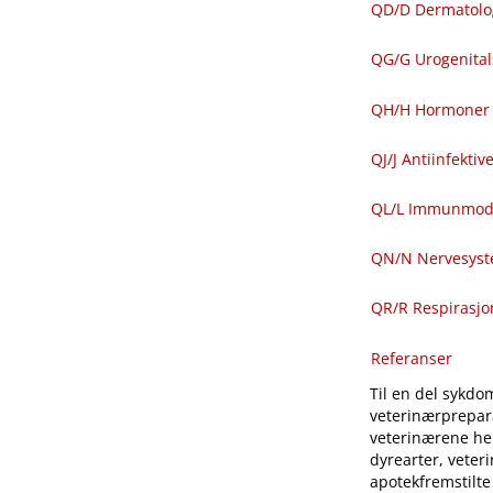
QD​/​D Dermatolo
QG​/​G Urogenit
QH​/​H Hormoner 
QJ​/​J Antiinfekti
QL​/​L Immunmod
QN​/​N Nervesys
QR​/​R Respirasj
Referanser
Til en del sykdom
veterinærprepara
veterinærene hen
dyrearter, veter
apotekfremstilte