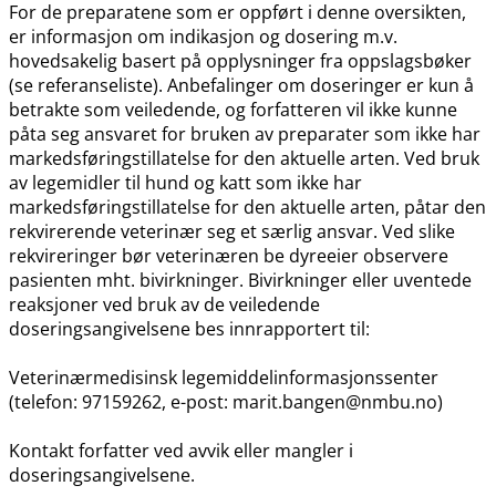
For de preparatene som er oppført i denne oversikten,
er informasjon om indikasjon og dosering m.v.
hovedsakelig basert på opplysninger fra oppslagsbøker
(se referanseliste). Anbefalinger om doseringer er kun å
betrakte som veiledende, og forfatteren vil ikke kunne
påta seg ansvaret for bruken av preparater som ikke har
markedsføringstillatelse for den aktuelle arten. Ved bruk
av legemidler til hund og katt som ikke har
markedsføringstillatelse for den aktuelle arten, påtar den
rekvirerende veterinær seg et særlig ansvar. Ved slike
rekvireringer bør veterinæren be dyreeier observere
pasienten mht. bivirkninger. Bivirkninger eller uventede
reaksjoner ved bruk av de veiledende
doseringsangivelsene bes innrapportert til:
Veterinærmedisinsk legemiddelinformasjonssenter
(telefon: 97159262, e-post: marit.bangen@nmbu.no)
Kontakt forfatter ved avvik eller mangler i
doseringsangivelsene.