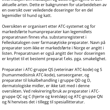
aktuelle arten. Dette er bakgrunnen for utarbeidelsen av
en oversikt over veiledende doseringer for en del
legemidler til hund og katt.
Oversikten er organisert etter ATC-systemet og for
markedsførte humanpreparater kan legemidlets
preparatnavn finnes vha. substansregisteret i
Felleskatalogen over farmasøytiske preparater. Navn på
preparater som ikke er markedsførte i Norge er angitt i
listen. Preparatnavn er også angitt der hvor doseringen
er knyttet til et bestemt preparat f.eks. pga. smakelighet.
Preparater i ATC-gruppe QS (veterinær ATC-kode) og S
(humanmedisinsk ATC-kode), sanseorganer, og
preparater til lokalbehandling i gruppe QD og D,
dermatologiske midler, er ikke tatt med i denne
oversikten. Ved rekvirering​/​bruk av preparater i ATC-
gruppe QC og C (hjerte og kretsløp) og ATC-gruppe QN
og N henvises det i tillegg til spesiallitteratur.