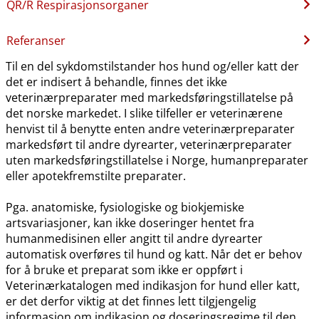
QR​/​R Respirasjonsorganer
Referanser
Til en del sykdomstilstander hos hund og​/​eller katt der
det er indisert å behandle, finnes det ikke
veterinærpreparater med markedsføringstillatelse på
det norske markedet. I slike tilfeller er veterinærene
henvist til å benytte enten andre veterinærpreparater
markedsført til andre dyrearter, veterinærpreparater
uten markedsføringstillatelse i Norge, humanpreparater
eller apotekfremstilte preparater.
Pga. anatomiske, fysiologiske og biokjemiske
artsvariasjoner, kan ikke doseringer hentet fra
humanmedisinen eller angitt til andre dyrearter
automatisk overføres til hund og katt. Når det er behov
for å bruke et preparat som ikke er oppført i
Veterinærkatalogen med indikasjon for hund eller katt,
er det derfor viktig at det finnes lett tilgjengelig
informasjon om indikasjon og doseringsregime til den