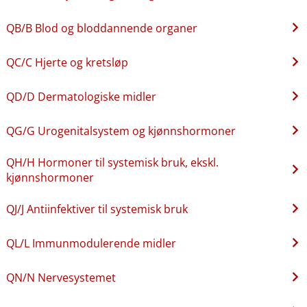
QB​/​B Blod og bloddannende organer
QC​/​C Hjerte og kretsløp
QD​/​D Dermatologiske midler
QG​/​G Urogenitalsystem og kjønnshormoner
QH​/​H Hormoner til systemisk bruk, ekskl.
kjønnshormoner
QJ​/​J Antiinfektiver til systemisk bruk
QL​/​L Immunmodulerende midler
QN​/​N Nervesystemet