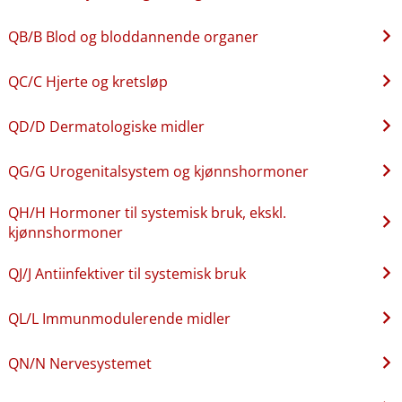
QB​/​B Blod og bloddannende organer
QC​/​C Hjerte og kretsløp
QD​/​D Dermatologiske midler
QG​/​G Urogenitalsystem og kjønnshormoner
QH​/​H Hormoner til systemisk bruk, ekskl.
kjønnshormoner
QJ​/​J Antiinfektiver til systemisk bruk
QL​/​L Immunmodulerende midler
QN​/​N Nervesystemet