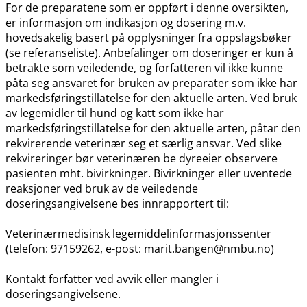
For de preparatene som er oppført i denne oversikten,
er informasjon om indikasjon og dosering m.v.
hovedsakelig basert på opplysninger fra oppslagsbøker
(se referanseliste). Anbefalinger om doseringer er kun å
betrakte som veiledende, og forfatteren vil ikke kunne
påta seg ansvaret for bruken av preparater som ikke har
markedsføringstillatelse for den aktuelle arten. Ved bruk
av legemidler til hund og katt som ikke har
markedsføringstillatelse for den aktuelle arten, påtar den
rekvirerende veterinær seg et særlig ansvar. Ved slike
rekvireringer bør veterinæren be dyreeier observere
pasienten mht. bivirkninger. Bivirkninger eller uventede
reaksjoner ved bruk av de veiledende
doseringsangivelsene bes innrapportert til:
Veterinærmedisinsk legemiddelinformasjonssenter
(telefon: 97159262, e-post: marit.bangen@nmbu.no)
Kontakt forfatter ved avvik eller mangler i
doseringsangivelsene.