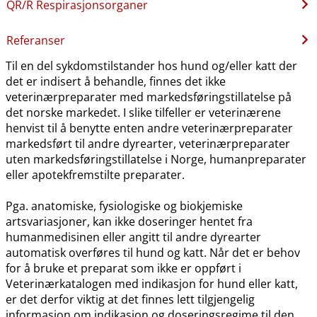
QR​/​R Respirasjonsorganer
Referanser
Til en del sykdomstilstander hos hund og​/​eller katt der
det er indisert å behandle, finnes det ikke
veterinærpreparater med markedsføringstillatelse på
det norske markedet. I slike tilfeller er veterinærene
henvist til å benytte enten andre veterinærpreparater
markedsført til andre dyrearter, veterinærpreparater
uten markedsføringstillatelse i Norge, humanpreparater
eller apotekfremstilte preparater.
Pga. anatomiske, fysiologiske og biokjemiske
artsvariasjoner, kan ikke doseringer hentet fra
humanmedisinen eller angitt til andre dyrearter
automatisk overføres til hund og katt. Når det er behov
for å bruke et preparat som ikke er oppført i
Veterinærkatalogen med indikasjon for hund eller katt,
er det derfor viktig at det finnes lett tilgjengelig
informasjon om indikasjon og doseringsregime til den