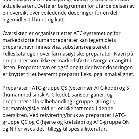
aktuelle arten. Dette er bakgrunnen for utarbeidelsen av
en oversikt over veiledende doseringer for en del
legemidler til hund og katt.
Oversikten er organisert etter ATC-systemet og for
markedsførte humanpreparater kan legemidlets
preparatnavn finnes vha. substansregisteret i
Felleskatalogen over farmasøytiske preparater. Navn på
preparater som ikke er markedsførte i Norge er angitt i
listen. Preparatnavn er også angitt der hvor doseringen
er knyttet til et bestemt preparat f.eks. pga. smakelighet.
Preparater i ATC-gruppe QS (veterinær ATC-kode) og S
(humanmedisinsk ATC-kode), sanseorganer, og
preparater til lokalbehandling i gruppe QD og D,
dermatologiske midler, er ikke tatt med i denne
oversikten. Ved rekvirering​/​bruk av preparater i ATC-
gruppe QC og C (hjerte og kretsløp) og ATC-gruppe QN
og N henvises det i tillegg til spesiallitteratur.