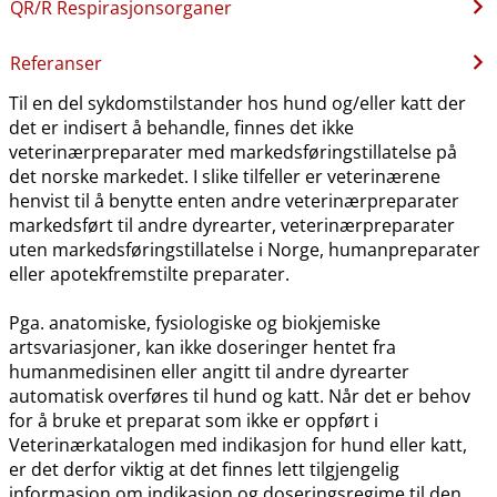
QR​/​R Respirasjonsorganer
Referanser
Til en del sykdomstilstander hos hund og​/​eller katt der
det er indisert å behandle, finnes det ikke
veterinærpreparater med markedsføringstillatelse på
det norske markedet. I slike tilfeller er veterinærene
henvist til å benytte enten andre veterinærpreparater
markedsført til andre dyrearter, veterinærpreparater
uten markedsføringstillatelse i Norge, humanpreparater
eller apotekfremstilte preparater.
Pga. anatomiske, fysiologiske og biokjemiske
artsvariasjoner, kan ikke doseringer hentet fra
humanmedisinen eller angitt til andre dyrearter
automatisk overføres til hund og katt. Når det er behov
for å bruke et preparat som ikke er oppført i
Veterinærkatalogen med indikasjon for hund eller katt,
er det derfor viktig at det finnes lett tilgjengelig
informasjon om indikasjon og doseringsregime til den