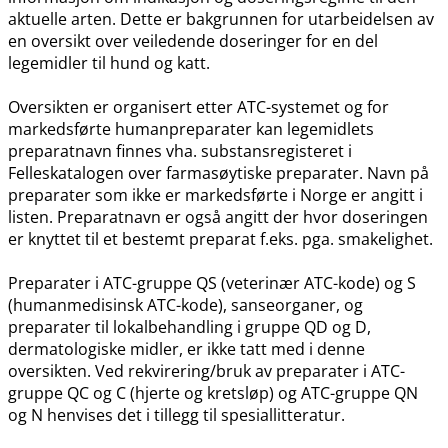
aktuelle arten. Dette er bakgrunnen for utarbeidelsen av
en oversikt over veiledende doseringer for en del
legemidler til hund og katt.
Oversikten er organisert etter ATC-systemet og for
markedsførte humanpreparater kan legemidlets
preparatnavn finnes vha. substansregisteret i
Felleskatalogen over farmasøytiske preparater. Navn på
preparater som ikke er markedsførte i Norge er angitt i
listen. Preparatnavn er også angitt der hvor doseringen
er knyttet til et bestemt preparat f.eks. pga. smakelighet.
Preparater i ATC-gruppe QS (veterinær ATC-kode) og S
(humanmedisinsk ATC-kode), sanseorganer, og
preparater til lokalbehandling i gruppe QD og D,
dermatologiske midler, er ikke tatt med i denne
oversikten. Ved rekvirering​/​bruk av preparater i ATC-
gruppe QC og C (hjerte og kretsløp) og ATC-gruppe QN
og N henvises det i tillegg til spesiallitteratur.