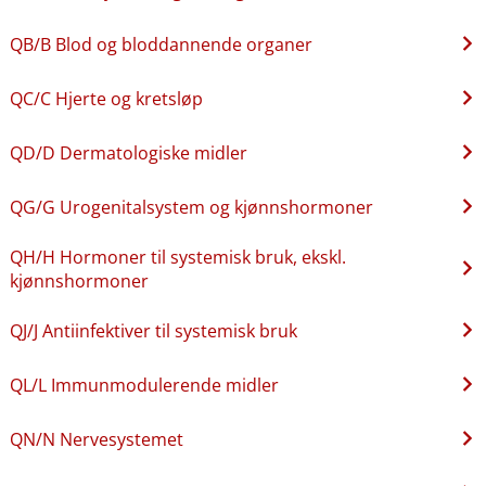
QB​/​B Blod og bloddannende organer
QC​/​C Hjerte og kretsløp
QD​/​D Dermatologiske midler
QG​/​G Urogenitalsystem og kjønnshormoner
QH​/​H Hormoner til systemisk bruk, ekskl.
kjønnshormoner
QJ​/​J Antiinfektiver til systemisk bruk
QL​/​L Immunmodulerende midler
QN​/​N Nervesystemet