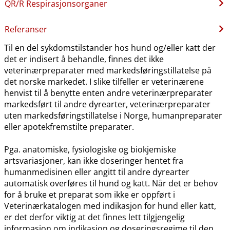
QR​/​R Respirasjonsorganer
Referanser
Til en del sykdomstilstander hos hund og​/​eller katt der
det er indisert å behandle, finnes det ikke
veterinærpreparater med markedsføringstillatelse på
det norske markedet. I slike tilfeller er veterinærene
henvist til å benytte enten andre veterinærpreparater
markedsført til andre dyrearter, veterinærpreparater
uten markedsføringstillatelse i Norge, humanpreparater
eller apotekfremstilte preparater.
Pga. anatomiske, fysiologiske og biokjemiske
artsvariasjoner, kan ikke doseringer hentet fra
humanmedisinen eller angitt til andre dyrearter
automatisk overføres til hund og katt. Når det er behov
for å bruke et preparat som ikke er oppført i
Veterinærkatalogen med indikasjon for hund eller katt,
er det derfor viktig at det finnes lett tilgjengelig
informasjon om indikasjon og doseringsregime til den