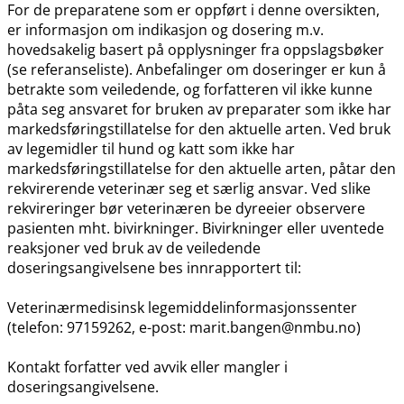
For de preparatene som er oppført i denne oversikten,
er informasjon om indikasjon og dosering m.v.
hovedsakelig basert på opplysninger fra oppslagsbøker
(se referanseliste). Anbefalinger om doseringer er kun å
betrakte som veiledende, og forfatteren vil ikke kunne
påta seg ansvaret for bruken av preparater som ikke har
markedsføringstillatelse for den aktuelle arten. Ved bruk
av legemidler til hund og katt som ikke har
markedsføringstillatelse for den aktuelle arten, påtar den
rekvirerende veterinær seg et særlig ansvar. Ved slike
rekvireringer bør veterinæren be dyreeier observere
pasienten mht. bivirkninger. Bivirkninger eller uventede
reaksjoner ved bruk av de veiledende
doseringsangivelsene bes innrapportert til:
Veterinærmedisinsk legemiddelinformasjonssenter
(telefon: 97159262, e-post: marit.bangen@nmbu.no)
Kontakt forfatter ved avvik eller mangler i
doseringsangivelsene.