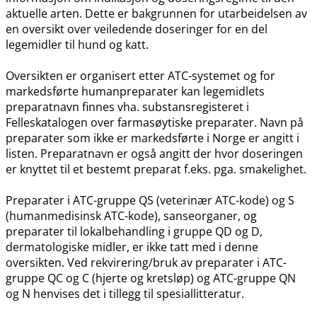
aktuelle arten. Dette er bakgrunnen for utarbeidelsen av
en oversikt over veiledende doseringer for en del
legemidler til hund og katt.
Oversikten er organisert etter ATC-systemet og for
markedsførte humanpreparater kan legemidlets
preparatnavn finnes vha. substansregisteret i
Felleskatalogen over farmasøytiske preparater. Navn på
preparater som ikke er markedsførte i Norge er angitt i
listen. Preparatnavn er også angitt der hvor doseringen
er knyttet til et bestemt preparat f.eks. pga. smakelighet.
Preparater i ATC-gruppe QS (veterinær ATC-kode) og S
(humanmedisinsk ATC-kode), sanseorganer, og
preparater til lokalbehandling i gruppe QD og D,
dermatologiske midler, er ikke tatt med i denne
oversikten. Ved rekvirering​/​bruk av preparater i ATC-
gruppe QC og C (hjerte og kretsløp) og ATC-gruppe QN
og N henvises det i tillegg til spesiallitteratur.