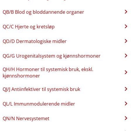
QB​/​B Blod og bloddannende organer
QC​/​C Hjerte og kretsløp
QD​/​D Dermatologiske midler
QG​/​G Urogenitalsystem og kjønnshormoner
QH​/​H Hormoner til systemisk bruk, ekskl.
kjønnshormoner
QJ​/​J Antiinfektiver til systemisk bruk
QL​/​L Immunmodulerende midler
QN​/​N Nervesystemet