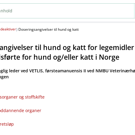
deaktiver
(
)
Doseringsangivelser til hund og katt
ngivelser til hund og katt for legemidle
førte for hund og​/​eller katt i Norge
aglig leder ved VETLIS, førsteamanuensis II ved NMBU Veterinærhø
angen
sorganer og stoffskifte
bloddannende organer
kretsløp