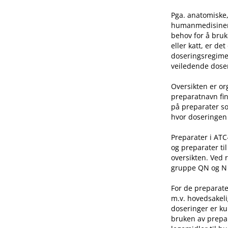
Pga. anatomiske,
humanmedisinen e
behov for å bruk
eller katt, er de
doseringsregime 
veiledende doser
Oversikten er o
preparatnavn fin
på preparater so
hvor doseringen 
Preparater i AT
og preparater ti
oversikten. Ved 
gruppe QN og N he
For de preparate
m.v. hovedsakeli
doseringer er ku
bruken av prepar