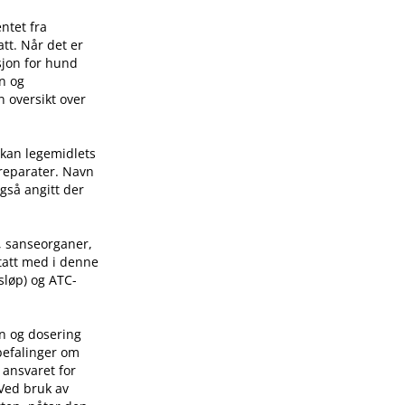
ntet fra
tt. Når det er
sjon for hund
on og
n oversikt over
 kan legemidlets
preparater. Navn
også angitt der
, sanseorganer,
 tatt med i denne
sløp) og ATC-
on og dosering
befalinger om
 ansvaret for
 Ved bruk av