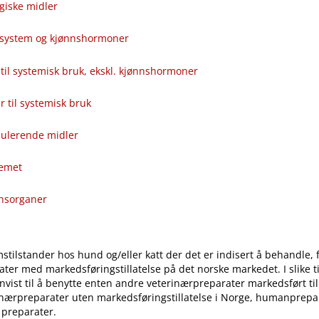
giske midler
alsystem og kjønnshormoner
til systemisk bruk, ekskl. kjønnshormoner
ver til systemisk bruk
ulerende midler
temet
onsorganer
stilstander hos hund og​/​eller katt der det er indisert å behandle, 
ter med markedsføringstillatelse på det norske markedet. I slike til
vist til å benytte enten andre veterinærpreparater markedsført ti
inærpreparater uten markedsføringstillatelse i Norge, humanprepar
 preparater.