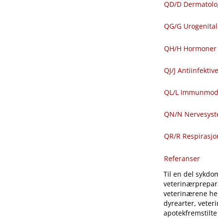
QD​/​D Dermatolo
QG​/​G Urogenit
QH​/​H Hormoner 
QJ​/​J Antiinfekti
QL​/​L Immunmod
QN​/​N Nervesys
QR​/​R Respirasj
Referanser
Til en del sykdom
veterinærprepara
veterinærene hen
dyrearter, veter
apotekfremstilte