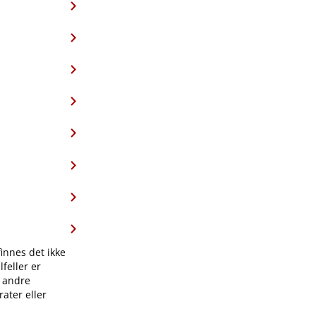
finnes det ikke
feller er
l andre
ater eller