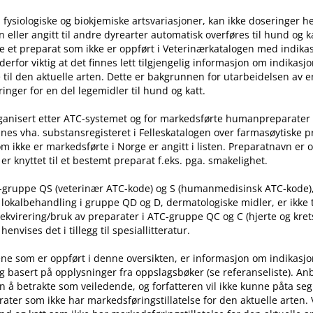
 fysiologiske og biokjemiske artsvariasjoner, kan ikke doseringer he
ller angitt til andre dyrearter automatisk overføres til hund og ka
e et preparat som ikke er oppført i Veterinærkatalogen med indika
t derfor viktig at det finnes lett tilgjengelig informasjon om indikasj
til den aktuelle arten. Dette er bakgrunnen for utarbeidelsen av e
inger for en del legemidler til hund og katt.
rganisert etter ATC-systemet og for markedsførte humanpreparater
nes vha. substansregisteret i Felleskatalogen over farmasøytiske 
m ikke er markedsførte i Norge er angitt i listen. Preparatnavn er 
er knyttet til et bestemt preparat f.eks. pga. smakelighet.
C-gruppe QS (veterinær ATC-kode) og S (humanmedisinsk ATC-kode)
l lokalbehandling i gruppe QD og D, dermatologiske midler, er ikke
rekvirering​/​bruk av preparater i ATC-gruppe QC og C (hjerte og kret
nvises det i tillegg til spesiallitteratur.
ne som er oppført i denne oversikten, er informasjon om indikasj
g basert på opplysninger fra oppslagsbøker (se referanseliste). An
n å betrakte som veiledende, og forfatteren vil ikke kunne påta seg
ater som ikke har markedsføringstillatelse for den aktuelle arten.