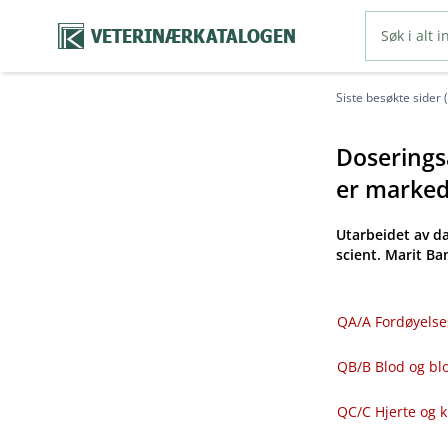
VETERINÆRKATALOGEN
Siste besøkte sider 
Doseringsa
er markeds
Utarbeidet av d
scient. Marit B
QA​/​A Fordøyelse
QB​/​B Blod og 
QC​/​C Hjerte og 