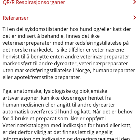
QR​/​R Respirasjonsorganer
Referanser
Til en del sykdomstilstander hos hund og​/​eller katt der
det er indisert å behandle, finnes det ikke
veterinærpreparater med markedsføringstillatelse på
det norske markedet. I slike tilfeller er veterinærene
henvist til å benytte enten andre veterinærpreparater
markedsført til andre dyrearter, veterinærpreparater
uten markedsføringstillatelse i Norge, humanpreparater
eller apotekfremstilte preparater.
Pga. anatomiske, fysiologiske og biokjemiske
artsvariasjoner, kan ikke doseringer hentet fra
humanmedisinen eller angitt til andre dyrearter
automatisk overføres til hund og katt. Når det er behov
for å bruke et preparat som ikke er oppført i
Veterinærkatalogen med indikasjon for hund eller katt,
er det derfor viktig at det finnes lett tilgjengelig
informasjon om indikasjon og doseringsregime til den