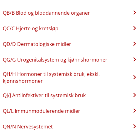
QB​/​B Blod og bloddannende organer
QC​/​C Hjerte og kretsløp
QD​/​D Dermatologiske midler
QG​/​G Urogenitalsystem og kjønnshormoner
QH​/​H Hormoner til systemisk bruk, ekskl.
kjønnshormoner
QJ​/​J Antiinfektiver til systemisk bruk
QL​/​L Immunmodulerende midler
QN​/​N Nervesystemet