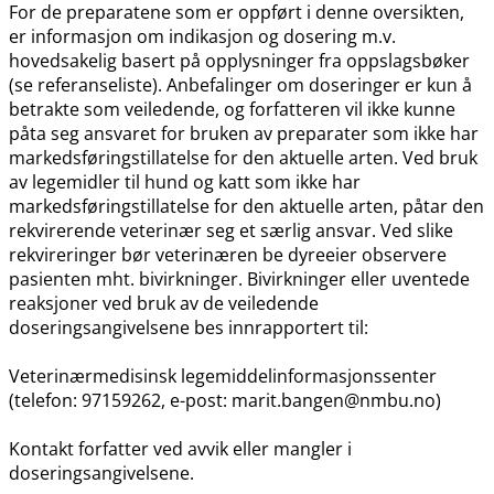
For de preparatene som er oppført i denne oversikten,
er informasjon om indikasjon og dosering m.v.
hovedsakelig basert på opplysninger fra oppslagsbøker
(se referanseliste). Anbefalinger om doseringer er kun å
betrakte som veiledende, og forfatteren vil ikke kunne
påta seg ansvaret for bruken av preparater som ikke har
markedsføringstillatelse for den aktuelle arten. Ved bruk
av legemidler til hund og katt som ikke har
markedsføringstillatelse for den aktuelle arten, påtar den
rekvirerende veterinær seg et særlig ansvar. Ved slike
rekvireringer bør veterinæren be dyreeier observere
pasienten mht. bivirkninger. Bivirkninger eller uventede
reaksjoner ved bruk av de veiledende
doseringsangivelsene bes innrapportert til:
Veterinærmedisinsk legemiddelinformasjonssenter
(telefon: 97159262, e-post: marit.bangen@nmbu.no)
Kontakt forfatter ved avvik eller mangler i
doseringsangivelsene.