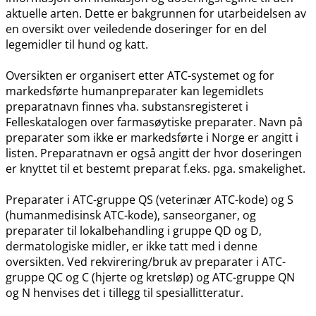
aktuelle arten. Dette er bakgrunnen for utarbeidelsen av
en oversikt over veiledende doseringer for en del
legemidler til hund og katt.
Oversikten er organisert etter ATC-systemet og for
markedsførte humanpreparater kan legemidlets
preparatnavn finnes vha. substansregisteret i
Felleskatalogen over farmasøytiske preparater. Navn på
preparater som ikke er markedsførte i Norge er angitt i
listen. Preparatnavn er også angitt der hvor doseringen
er knyttet til et bestemt preparat f.eks. pga. smakelighet.
Preparater i ATC-gruppe QS (veterinær ATC-kode) og S
(humanmedisinsk ATC-kode), sanseorganer, og
preparater til lokalbehandling i gruppe QD og D,
dermatologiske midler, er ikke tatt med i denne
oversikten. Ved rekvirering​/​bruk av preparater i ATC-
gruppe QC og C (hjerte og kretsløp) og ATC-gruppe QN
og N henvises det i tillegg til spesiallitteratur.