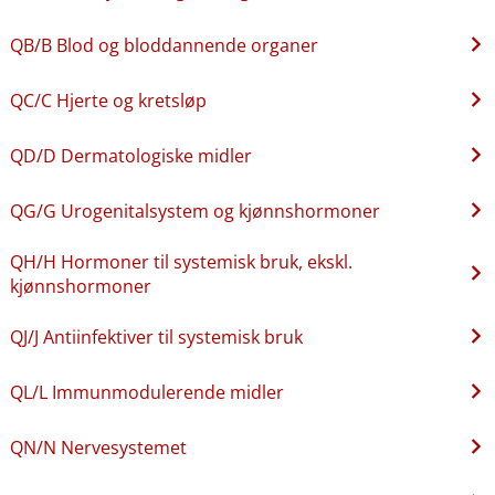
QB​/​B Blod og bloddannende organer
QC​/​C Hjerte og kretsløp
QD​/​D Dermatologiske midler
QG​/​G Urogenitalsystem og kjønnshormoner
QH​/​H Hormoner til systemisk bruk, ekskl.
kjønnshormoner
QJ​/​J Antiinfektiver til systemisk bruk
QL​/​L Immunmodulerende midler
QN​/​N Nervesystemet