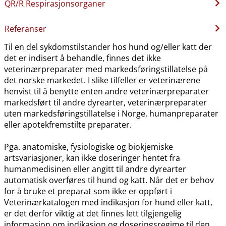
QR​/​R Respirasjonsorganer
Referanser
Til en del sykdomstilstander hos hund og​/​eller katt der
det er indisert å behandle, finnes det ikke
veterinærpreparater med markedsføringstillatelse på
det norske markedet. I slike tilfeller er veterinærene
henvist til å benytte enten andre veterinærpreparater
markedsført til andre dyrearter, veterinærpreparater
uten markedsføringstillatelse i Norge, humanpreparater
eller apotekfremstilte preparater.
Pga. anatomiske, fysiologiske og biokjemiske
artsvariasjoner, kan ikke doseringer hentet fra
humanmedisinen eller angitt til andre dyrearter
automatisk overføres til hund og katt. Når det er behov
for å bruke et preparat som ikke er oppført i
Veterinærkatalogen med indikasjon for hund eller katt,
er det derfor viktig at det finnes lett tilgjengelig
informasjon om indikasjon og doseringsregime til den