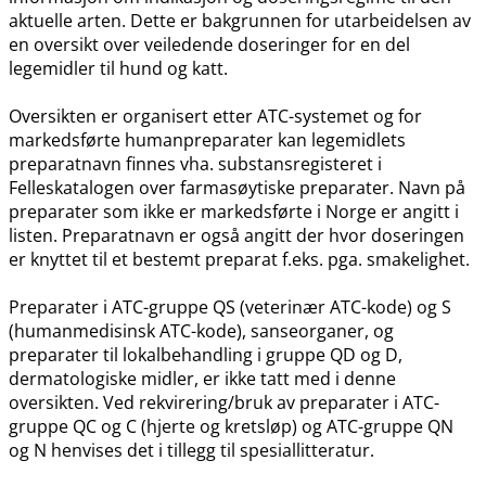
aktuelle arten. Dette er bakgrunnen for utarbeidelsen av
en oversikt over veiledende doseringer for en del
legemidler til hund og katt.
Oversikten er organisert etter ATC-systemet og for
markedsførte humanpreparater kan legemidlets
preparatnavn finnes vha. substansregisteret i
Felleskatalogen over farmasøytiske preparater. Navn på
preparater som ikke er markedsførte i Norge er angitt i
listen. Preparatnavn er også angitt der hvor doseringen
er knyttet til et bestemt preparat f.eks. pga. smakelighet.
Preparater i ATC-gruppe QS (veterinær ATC-kode) og S
(humanmedisinsk ATC-kode), sanseorganer, og
preparater til lokalbehandling i gruppe QD og D,
dermatologiske midler, er ikke tatt med i denne
oversikten. Ved rekvirering​/​bruk av preparater i ATC-
gruppe QC og C (hjerte og kretsløp) og ATC-gruppe QN
og N henvises det i tillegg til spesiallitteratur.