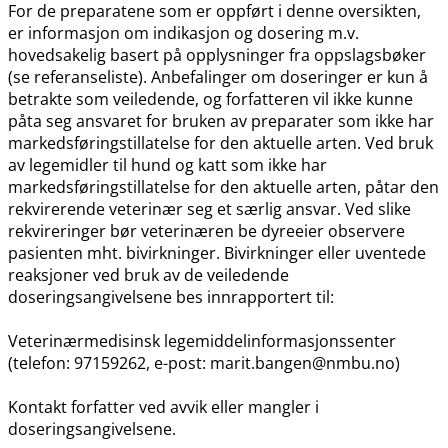
For de preparatene som er oppført i denne oversikten,
er informasjon om indikasjon og dosering m.v.
hovedsakelig basert på opplysninger fra oppslagsbøker
(se referanseliste). Anbefalinger om doseringer er kun å
betrakte som veiledende, og forfatteren vil ikke kunne
påta seg ansvaret for bruken av preparater som ikke har
markedsføringstillatelse for den aktuelle arten. Ved bruk
av legemidler til hund og katt som ikke har
markedsføringstillatelse for den aktuelle arten, påtar den
rekvirerende veterinær seg et særlig ansvar. Ved slike
rekvireringer bør veterinæren be dyreeier observere
pasienten mht. bivirkninger. Bivirkninger eller uventede
reaksjoner ved bruk av de veiledende
doseringsangivelsene bes innrapportert til:
Veterinærmedisinsk legemiddelinformasjonssenter
(telefon: 97159262, e-post: marit.bangen@nmbu.no)
Kontakt forfatter ved avvik eller mangler i
doseringsangivelsene.