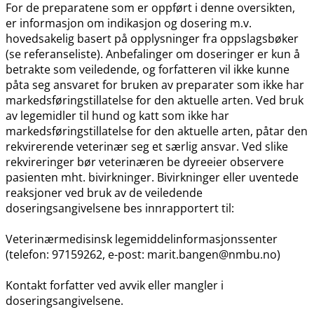
For de preparatene som er oppført i denne oversikten,
er informasjon om indikasjon og dosering m.v.
hovedsakelig basert på opplysninger fra oppslagsbøker
(se referanseliste). Anbefalinger om doseringer er kun å
betrakte som veiledende, og forfatteren vil ikke kunne
påta seg ansvaret for bruken av preparater som ikke har
markedsføringstillatelse for den aktuelle arten. Ved bruk
av legemidler til hund og katt som ikke har
markedsføringstillatelse for den aktuelle arten, påtar den
rekvirerende veterinær seg et særlig ansvar. Ved slike
rekvireringer bør veterinæren be dyreeier observere
pasienten mht. bivirkninger. Bivirkninger eller uventede
reaksjoner ved bruk av de veiledende
doseringsangivelsene bes innrapportert til:
Veterinærmedisinsk legemiddelinformasjonssenter
(telefon: 97159262, e-post: marit.bangen@nmbu.no)
Kontakt forfatter ved avvik eller mangler i
doseringsangivelsene.