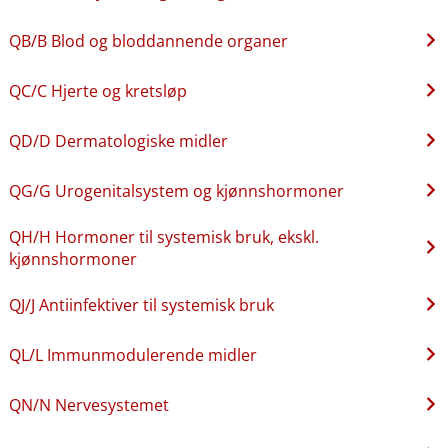
QB​/​B Blod og bloddannende organer
QC​/​C Hjerte og kretsløp
QD​/​D Dermatologiske midler
QG​/​G Urogenitalsystem og kjønnshormoner
QH​/​H Hormoner til systemisk bruk, ekskl.
kjønnshormoner
QJ​/​J Antiinfektiver til systemisk bruk
QL​/​L Immunmodulerende midler
QN​/​N Nervesystemet