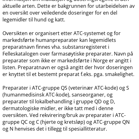
aktuelle arten. Dette er bakgrunnen for utarbeidelsen av
en oversikt over veiledende doseringer for en del
legemidler til hund og katt.
Oversikten er organisert etter ATC-systemet og for
markedsførte humanpreparater kan legemidlets
preparatnavn finnes vha. substansregisteret i
Felleskatalogen over farmasøytiske preparater. Navn på
preparater som ikke er markedsførte i Norge er angitt i
listen. Preparatnavn er også angitt der hvor doseringen
er knyttet til et bestemt preparat f.eks. pga. smakelighet.
Preparater i ATC-gruppe QS (veterinær ATC-kode) og S
(humanmedisinsk ATC-kode), sanseorganer, og
preparater til lokalbehandling i gruppe QD og D,
dermatologiske midler, er ikke tatt med i denne
oversikten. Ved rekvirering​/​bruk av preparater i ATC-
gruppe QC og C (hjerte og kretsløp) og ATC-gruppe QN
og N henvises det i tillegg til spesiallitteratur.