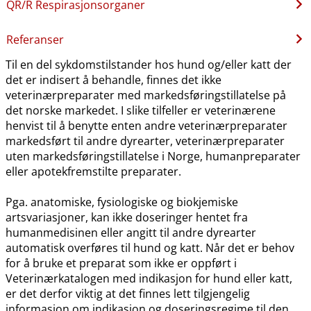
QR​/​R Respirasjonsorganer
Referanser
Til en del sykdomstilstander hos hund og​/​eller katt der
det er indisert å behandle, finnes det ikke
veterinærpreparater med markedsføringstillatelse på
det norske markedet. I slike tilfeller er veterinærene
henvist til å benytte enten andre veterinærpreparater
markedsført til andre dyrearter, veterinærpreparater
uten markedsføringstillatelse i Norge, humanpreparater
eller apotekfremstilte preparater.
Pga. anatomiske, fysiologiske og biokjemiske
artsvariasjoner, kan ikke doseringer hentet fra
humanmedisinen eller angitt til andre dyrearter
automatisk overføres til hund og katt. Når det er behov
for å bruke et preparat som ikke er oppført i
Veterinærkatalogen med indikasjon for hund eller katt,
er det derfor viktig at det finnes lett tilgjengelig
informasjon om indikasjon og doseringsregime til den