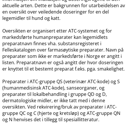
aktuelle arten. Dette er bakgrunnen for utarbeidelsen av
en oversikt over veiledende doseringer for en del
legemidler til hund og katt.
Oversikten er organisert etter ATC-systemet og for
markedsførte humanpreparater kan legemidlets
preparatnavn finnes vha. substansregisteret i
Felleskatalogen over farmasøytiske preparater. Navn på
preparater som ikke er markedsførte i Norge er angitt i
listen. Preparatnavn er også angitt der hvor doseringen
er knyttet til et bestemt preparat f.eks. pga. smakelighet.
Preparater i ATC-gruppe QS (veterinær ATC-kode) og S
(humanmedisinsk ATC-kode), sanseorganer, og
preparater til lokalbehandling i gruppe QD og D,
dermatologiske midler, er ikke tatt med i denne
oversikten. Ved rekvirering​/​bruk av preparater i ATC-
gruppe QC og C (hjerte og kretsløp) og ATC-gruppe QN
og N henvises det i tillegg til spesiallitteratur.