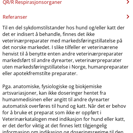
QR​/​R Respirasjonsorganer
Referanser
Til en del sykdomstilstander hos hund og​/​eller katt der
det er indisert å behandle, finnes det ikke
veterinærpreparater med markedsføringstillatelse på
det norske markedet. I slike tilfeller er veterinærene
henvist til å benytte enten andre veterinærpreparater
markedsført til andre dyrearter, veterinærpreparater
uten markedsføringstillatelse i Norge, humanpreparater
eller apotekfremstilte preparater.
Pga. anatomiske, fysiologiske og biokjemiske
artsvariasjoner, kan ikke doseringer hentet fra
humanmedisinen eller angitt til andre dyrearter
automatisk overføres til hund og katt. Når det er behov
for å bruke et preparat som ikke er oppført i
Veterinærkatalogen med indikasjon for hund eller katt,
er det derfor viktig at det finnes lett tilgjengelig
informasjon om indikasjon og doseringsregime til den