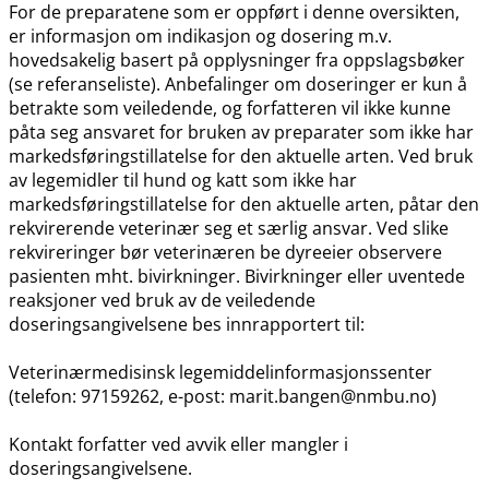
For de preparatene som er oppført i denne oversikten,
er informasjon om indikasjon og dosering m.v.
hovedsakelig basert på opplysninger fra oppslagsbøker
(se referanseliste). Anbefalinger om doseringer er kun å
betrakte som veiledende, og forfatteren vil ikke kunne
påta seg ansvaret for bruken av preparater som ikke har
markedsføringstillatelse for den aktuelle arten. Ved bruk
av legemidler til hund og katt som ikke har
markedsføringstillatelse for den aktuelle arten, påtar den
rekvirerende veterinær seg et særlig ansvar. Ved slike
rekvireringer bør veterinæren be dyreeier observere
pasienten mht. bivirkninger. Bivirkninger eller uventede
reaksjoner ved bruk av de veiledende
doseringsangivelsene bes innrapportert til:
Veterinærmedisinsk legemiddelinformasjonssenter
(telefon: 97159262, e-post: marit.bangen@nmbu.no)
Kontakt forfatter ved avvik eller mangler i
doseringsangivelsene.