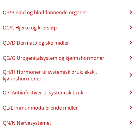
QB​/​B Blod og bloddannende organer
QC​/​C Hjerte og kretsløp
QD​/​D Dermatologiske midler
QG​/​G Urogenitalsystem og kjønnshormoner
QH​/​H Hormoner til systemisk bruk, ekskl.
kjønnshormoner
QJ​/​J Antiinfektiver til systemisk bruk
QL​/​L Immunmodulerende midler
QN​/​N Nervesystemet