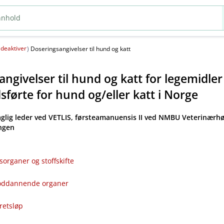
deaktiver
(
)
Doseringsangivelser til hund og katt
ngivelser til hund og katt for legemidle
førte for hund og​/​eller katt i Norge
aglig leder ved VETLIS, førsteamanuensis II ved NMBU Veterinærhø
angen
sorganer og stoffskifte
bloddannende organer
kretsløp