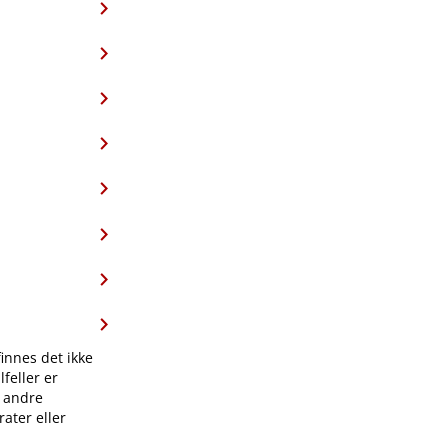
finnes det ikke
feller er
l andre
ater eller