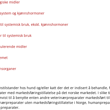
giske midler
alsystem og kjønnshormoner
til systemisk bruk, ekskl. kjønnshormoner
ver til systemisk bruk
ulerende midler
temet
onsorganer
stilstander hos hund og​/​eller katt der det er indisert å behandle, 
ter med markedsføringstillatelse på det norske markedet. I slike til
vist til å benytte enten andre veterinærpreparater markedsført ti
inærpreparater uten markedsføringstillatelse i Norge, humanprepar
 preparater.