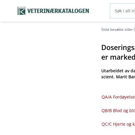
VETERINÆRKATALOGEN
Siste besøkte sider 
Doseringsa
er markeds
Utarbeidet av d
scient. Marit B
QA​/​A Fordøyelse
QB​/​B Blod og 
QC​/​C Hjerte og 