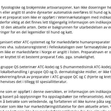
 fysiologiske og biokjemiske artsvariasjoner, kan ikke doseringer he
ller angitt til andre dyrearter automatisk overføres til hund og ka
e et preparat som ikke er oppført i Veterinærkatalogen med indika
t derfor viktig at det finnes lett tilgjengelig informasjon om indikasj
til den aktuelle arten. Dette er bakgrunnen for utarbeidelsen av e
inger for en del legemidler til hund og katt.
rganisert etter ATC-systemet og for markedsførte humanpreparater
nes vha. substansregisteret i Felleskatalogen over farmasøytiske 
m ikke er markedsførte i Norge er angitt i listen. Preparatnavn er 
er knyttet til et bestemt preparat f.eks. pga. smakelighet.
C-gruppe QS (veterinær ATC-kode) og S (humanmedisinsk ATC-kode)
l lokalbehandling i gruppe QD og D, dermatologiske midler, er ikke
rekvirering​/​bruk av preparater i ATC-gruppe QC og C (hjerte og kret
nvises det i tillegg til spesiallitteratur.
ne som er oppført i denne oversikten, er informasjon om indikasj
g basert på opplysninger fra oppslagsbøker (se referanseliste). An
n å betrakte som veiledende, og forfatteren vil ikke kunne påta seg
ater som ikke har markedsføringstillatelse for den aktuelle arten.