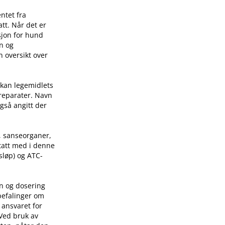
ntet fra
tt. Når det er
sjon for hund
on og
n oversikt over
 kan legemidlets
preparater. Navn
også angitt der
, sanseorganer,
 tatt med i denne
sløp) og ATC-
on og dosering
befalinger om
 ansvaret for
 Ved bruk av