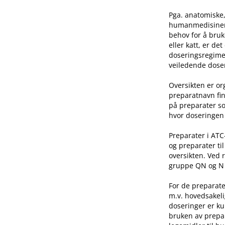
Pga. anatomiske,
humanmedisinen e
behov for å bruk
eller katt, er de
doseringsregime 
veiledende doser
Oversikten er o
preparatnavn fin
på preparater so
hvor doseringen 
Preparater i AT
og preparater ti
oversikten. Ved 
gruppe QN og N he
For de preparate
m.v. hovedsakeli
doseringer er ku
bruken av prepar