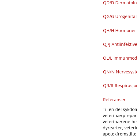
QD​/​D Dermatolo
QG​/​G Urogenit
QH​/​H Hormoner 
QJ​/​J Antiinfekti
QL​/​L Immunmod
QN​/​N Nervesys
QR​/​R Respirasj
Referanser
Til en del sykdom
veterinærprepara
veterinærene hen
dyrearter, veter
apotekfremstilte