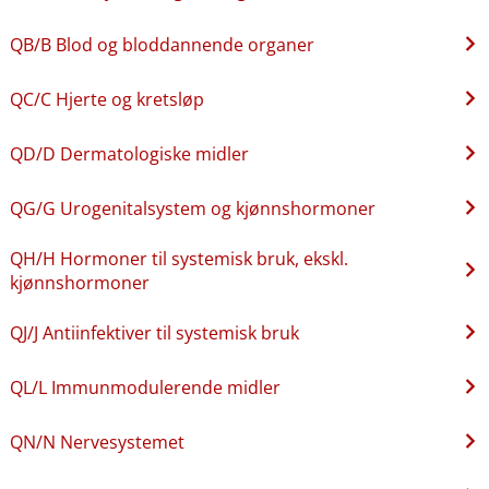
QB​/​B Blod og bloddannende organer
QC​/​C Hjerte og kretsløp
QD​/​D Dermatologiske midler
QG​/​G Urogenitalsystem og kjønnshormoner
QH​/​H Hormoner til systemisk bruk, ekskl.
kjønnshormoner
QJ​/​J Antiinfektiver til systemisk bruk
QL​/​L Immunmodulerende midler
QN​/​N Nervesystemet