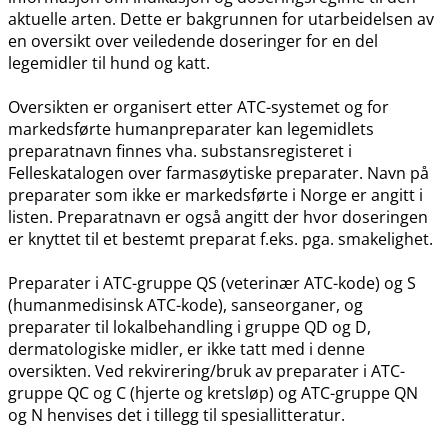
aktuelle arten. Dette er bakgrunnen for utarbeidelsen av
en oversikt over veiledende doseringer for en del
legemidler til hund og katt.
Oversikten er organisert etter ATC-systemet og for
markedsførte humanpreparater kan legemidlets
preparatnavn finnes vha. substansregisteret i
Felleskatalogen over farmasøytiske preparater. Navn på
preparater som ikke er markedsførte i Norge er angitt i
listen. Preparatnavn er også angitt der hvor doseringen
er knyttet til et bestemt preparat f.eks. pga. smakelighet.
Preparater i ATC-gruppe QS (veterinær ATC-kode) og S
(humanmedisinsk ATC-kode), sanseorganer, og
preparater til lokalbehandling i gruppe QD og D,
dermatologiske midler, er ikke tatt med i denne
oversikten. Ved rekvirering​/​bruk av preparater i ATC-
gruppe QC og C (hjerte og kretsløp) og ATC-gruppe QN
og N henvises det i tillegg til spesiallitteratur.