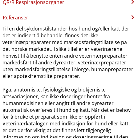
QR​/​R Respirasjonsorganer
Referanser
Til en del sykdomstilstander hos hund og​/​eller katt der
det er indisert å behandle, finnes det ikke
veterinærpreparater med markedsføringstillatelse på
det norske markedet. I slike tilfeller er veterinærene
henvist til å benytte enten andre veterinærpreparater
markedsført til andre dyrearter, veterinærpreparater
uten markedsføringstillatelse i Norge, humanpreparater
eller apotekfremstilte preparater.
Pga. anatomiske, fysiologiske og biokjemiske
artsvariasjoner, kan ikke doseringer hentet fra
humanmedisinen eller angitt til andre dyrearter
automatisk overføres til hund og katt. Når det er behov
for å bruke et preparat som ikke er oppført i
Veterinærkatalogen med indikasjon for hund eller katt,
er det derfor viktig at det finnes lett tilgjengelig
informasjon om indikasjon og doseringsregime til den