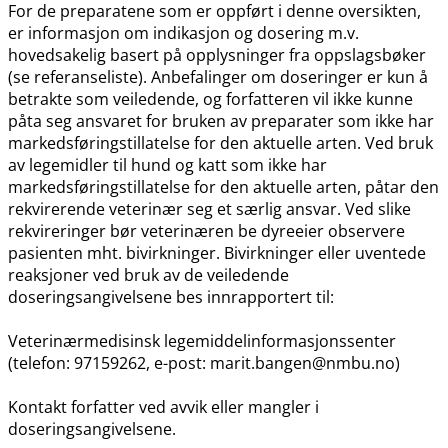
For de preparatene som er oppført i denne oversikten,
er informasjon om indikasjon og dosering m.v.
hovedsakelig basert på opplysninger fra oppslagsbøker
(se referanseliste). Anbefalinger om doseringer er kun å
betrakte som veiledende, og forfatteren vil ikke kunne
påta seg ansvaret for bruken av preparater som ikke har
markedsføringstillatelse for den aktuelle arten. Ved bruk
av legemidler til hund og katt som ikke har
markedsføringstillatelse for den aktuelle arten, påtar den
rekvirerende veterinær seg et særlig ansvar. Ved slike
rekvireringer bør veterinæren be dyreeier observere
pasienten mht. bivirkninger. Bivirkninger eller uventede
reaksjoner ved bruk av de veiledende
doseringsangivelsene bes innrapportert til:
Veterinærmedisinsk legemiddelinformasjonssenter
(telefon: 97159262, e-post: marit.bangen@nmbu.no)
Kontakt forfatter ved avvik eller mangler i
doseringsangivelsene.