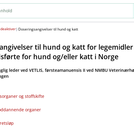
deaktiver
(
)
Doseringsangivelser til hund og katt
ngivelser til hund og katt for legemidle
førte for hund og​/​eller katt i Norge
aglig leder ved VETLIS, førsteamanuensis II ved NMBU Veterinærhø
angen
sorganer og stoffskifte
bloddannende organer
kretsløp