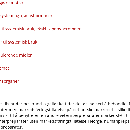
giske midler
alsystem og kjønnshormoner
til systemisk bruk, ekskl. kjønnshormoner
ver til systemisk bruk
ulerende midler
temet
onsorganer
stilstander hos hund og​/​eller katt der det er indisert å behandle, 
ter med markedsføringstillatelse på det norske markedet. I slike til
vist til å benytte enten andre veterinærpreparater markedsført ti
inærpreparater uten markedsføringstillatelse i Norge, humanprepar
 preparater.