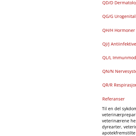
QD​/​D Dermatolo
QG​/​G Urogenit
QH​/​H Hormoner 
QJ​/​J Antiinfekti
QL​/​L Immunmod
QN​/​N Nervesys
QR​/​R Respirasj
Referanser
Til en del sykdom
veterinærprepara
veterinærene hen
dyrearter, veter
apotekfremstilte