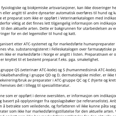
 fysiologiske og biokjemiske artsvariasjoner, kan ikke doseringer he
ller angitt til andre dyrearter automatisk overføres til hund og ka
e et preparat som ikke er oppført i Veterinærkatalogen med indika
t derfor viktig at det finnes lett tilgjengelig informasjon om indikasj
til den aktuelle arten. Dette er bakgrunnen for utarbeidelsen av e
inger for en del legemidler til hund og katt.
rganisert etter ATC-systemet og for markedsførte humanpreparater
nes vha. substansregisteret i Felleskatalogen over farmasøytiske 
m ikke er markedsførte i Norge er angitt i listen. Preparatnavn er 
er knyttet til et bestemt preparat f.eks. pga. smakelighet.
C-gruppe QS (veterinær ATC-kode) og S (humanmedisinsk ATC-kode)
l lokalbehandling i gruppe QD og D, dermatologiske midler, er ikke
rekvirering​/​bruk av preparater i ATC-gruppe QC og C (hjerte og kret
nvises det i tillegg til spesiallitteratur.
ne som er oppført i denne oversikten, er informasjon om indikasj
g basert på opplysninger fra oppslagsbøker (se referanseliste). An
n å betrakte som veiledende, og forfatteren vil ikke kunne påta seg
ater som ikke har markedsføringstillatelse for den aktuelle arten.