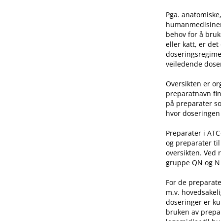
Pga. anatomiske,
humanmedisinen e
behov for å bruk
eller katt, er de
doseringsregime 
veiledende doser
Oversikten er o
preparatnavn fin
på preparater so
hvor doseringen 
Preparater i AT
og preparater ti
oversikten. Ved 
gruppe QN og N he
For de preparate
m.v. hovedsakeli
doseringer er ku
bruken av prepar