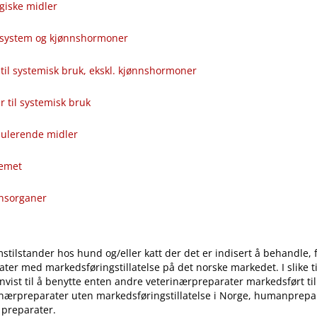
giske midler
alsystem og kjønnshormoner
til systemisk bruk, ekskl. kjønnshormoner
ver til systemisk bruk
ulerende midler
temet
onsorganer
stilstander hos hund og​/​eller katt der det er indisert å behandle, 
ter med markedsføringstillatelse på det norske markedet. I slike til
vist til å benytte enten andre veterinærpreparater markedsført ti
inærpreparater uten markedsføringstillatelse i Norge, humanprepar
 preparater.