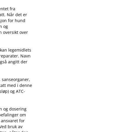
ntet fra
tt. Når det er
sjon for hund
on og
n oversikt over
 kan legemidlets
preparater. Navn
også angitt der
, sanseorganer,
 tatt med i denne
sløp) og ATC-
on og dosering
befalinger om
 ansvaret for
 Ved bruk av