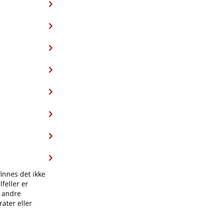
finnes det ikke
feller er
l andre
ater eller