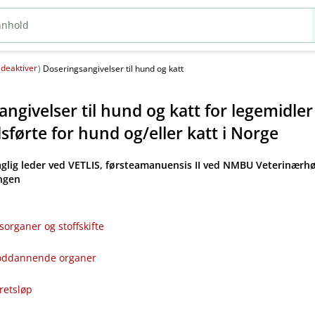
deaktiver
(
)
Doseringsangivelser til hund og katt
ngivelser til hund og katt for legemidle
førte for hund og​/​eller katt i Norge
aglig leder ved VETLIS, førsteamanuensis II ved NMBU Veterinærhø
angen
sorganer og stoffskifte
bloddannende organer
kretsløp