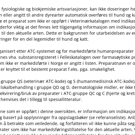
 fysiologiske og biokjemiske artsvariasjoner, kan ikke doseringer he
ller angitt til andre dyrearter automatisk overføres til hund og ka
e et preparat som ikke er oppført i Veterinærkatalogen med indika
t derfor viktig at det finnes lett tilgjengelig informasjon om indikasj
til den aktuelle arten. Dette er bakgrunnen for utarbeidelsen av e
inger for en del legemidler til hund og katt.
rganisert etter ATC-systemet og for markedsførte humanpreparater
nes vha. substansregisteret i Felleskatalogen over farmasøytiske 
m ikke er markedsførte i Norge er angitt i listen. Preparatnavn er 
er knyttet til et bestemt preparat f.eks. pga. smakelighet.
C-gruppe QS (veterinær ATC-kode) og S (humanmedisinsk ATC-kode)
l lokalbehandling i gruppe QD og D, dermatologiske midler, er ikke
rekvirering​/​bruk av preparater i ATC-gruppe QC og C (hjerte og kret
nvises det i tillegg til spesiallitteratur.
ne som er oppført i denne oversikten, er informasjon om indikasj
g basert på opplysninger fra oppslagsbøker (se referanseliste). An
n å betrakte som veiledende, og forfatteren vil ikke kunne påta seg
ater som ikke har markedsføringstillatelse for den aktuelle arten.