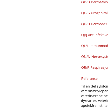
QD​/​D Dermatolo
QG​/​G Urogenit
QH​/​H Hormoner 
QJ​/​J Antiinfekti
QL​/​L Immunmod
QN​/​N Nervesys
QR​/​R Respirasj
Referanser
Til en del sykdom
veterinærprepara
veterinærene hen
dyrearter, veter
apotekfremstilte