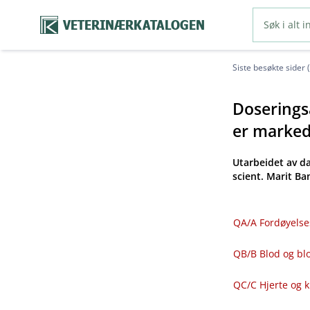
VETERINÆRKATALOGEN
Siste besøkte sider 
Doseringsa
er markeds
Utarbeidet av d
scient. Marit B
QA​/​A Fordøyelse
QB​/​B Blod og 
QC​/​C Hjerte og 