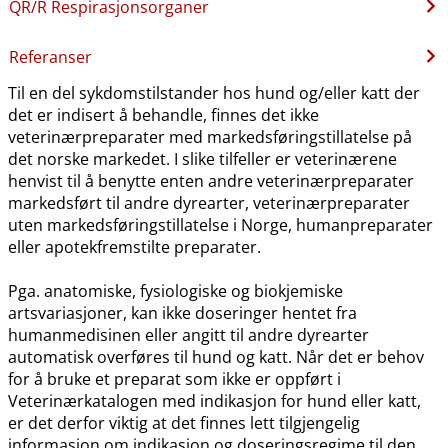
QR​/​R Respirasjonsorganer
Referanser
Til en del sykdomstilstander hos hund og​/​eller katt der
det er indisert å behandle, finnes det ikke
veterinærpreparater med markedsføringstillatelse på
det norske markedet. I slike tilfeller er veterinærene
henvist til å benytte enten andre veterinærpreparater
markedsført til andre dyrearter, veterinærpreparater
uten markedsføringstillatelse i Norge, humanpreparater
eller apotekfremstilte preparater.
Pga. anatomiske, fysiologiske og biokjemiske
artsvariasjoner, kan ikke doseringer hentet fra
humanmedisinen eller angitt til andre dyrearter
automatisk overføres til hund og katt. Når det er behov
for å bruke et preparat som ikke er oppført i
Veterinærkatalogen med indikasjon for hund eller katt,
er det derfor viktig at det finnes lett tilgjengelig
informasjon om indikasjon og doseringsregime til den