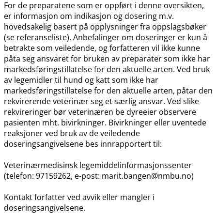
For de preparatene som er oppført i denne oversikten,
er informasjon om indikasjon og dosering m.v.
hovedsakelig basert på opplysninger fra oppslagsbøker
(se referanseliste). Anbefalinger om doseringer er kun å
betrakte som veiledende, og forfatteren vil ikke kunne
påta seg ansvaret for bruken av preparater som ikke har
markedsføringstillatelse for den aktuelle arten. Ved bruk
av legemidler til hund og katt som ikke har
markedsføringstillatelse for den aktuelle arten, påtar den
rekvirerende veterinær seg et særlig ansvar. Ved slike
rekvireringer bør veterinæren be dyreeier observere
pasienten mht. bivirkninger. Bivirkninger eller uventede
reaksjoner ved bruk av de veiledende
doseringsangivelsene bes innrapportert til:
Veterinærmedisinsk legemiddelinformasjonssenter
(telefon: 97159262, e-post: marit.bangen@nmbu.no)
Kontakt forfatter ved avvik eller mangler i
doseringsangivelsene.