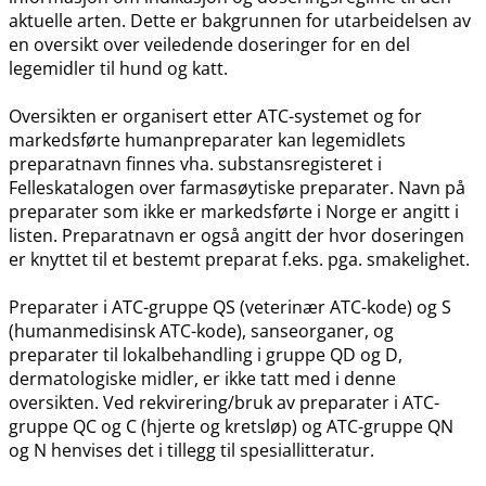
aktuelle arten. Dette er bakgrunnen for utarbeidelsen av
en oversikt over veiledende doseringer for en del
legemidler til hund og katt.
Oversikten er organisert etter ATC-systemet og for
markedsførte humanpreparater kan legemidlets
preparatnavn finnes vha. substansregisteret i
Felleskatalogen over farmasøytiske preparater. Navn på
preparater som ikke er markedsførte i Norge er angitt i
listen. Preparatnavn er også angitt der hvor doseringen
er knyttet til et bestemt preparat f.eks. pga. smakelighet.
Preparater i ATC-gruppe QS (veterinær ATC-kode) og S
(humanmedisinsk ATC-kode), sanseorganer, og
preparater til lokalbehandling i gruppe QD og D,
dermatologiske midler, er ikke tatt med i denne
oversikten. Ved rekvirering​/​bruk av preparater i ATC-
gruppe QC og C (hjerte og kretsløp) og ATC-gruppe QN
og N henvises det i tillegg til spesiallitteratur.