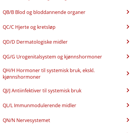
QB​/​B Blod og bloddannende organer
QC​/​C Hjerte og kretsløp
QD​/​D Dermatologiske midler
QG​/​G Urogenitalsystem og kjønnshormoner
QH​/​H Hormoner til systemisk bruk, ekskl.
kjønnshormoner
QJ​/​J Antiinfektiver til systemisk bruk
QL​/​L Immunmodulerende midler
QN​/​N Nervesystemet