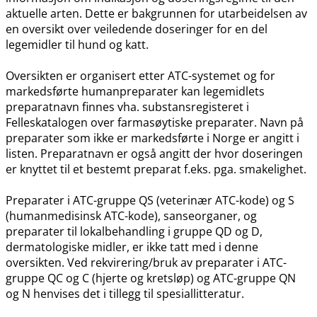
aktuelle arten. Dette er bakgrunnen for utarbeidelsen av
en oversikt over veiledende doseringer for en del
legemidler til hund og katt.
Oversikten er organisert etter ATC-systemet og for
markedsførte humanpreparater kan legemidlets
preparatnavn finnes vha. substansregisteret i
Felleskatalogen over farmasøytiske preparater. Navn på
preparater som ikke er markedsførte i Norge er angitt i
listen. Preparatnavn er også angitt der hvor doseringen
er knyttet til et bestemt preparat f.eks. pga. smakelighet.
Preparater i ATC-gruppe QS (veterinær ATC-kode) og S
(humanmedisinsk ATC-kode), sanseorganer, og
preparater til lokalbehandling i gruppe QD og D,
dermatologiske midler, er ikke tatt med i denne
oversikten. Ved rekvirering​/​bruk av preparater i ATC-
gruppe QC og C (hjerte og kretsløp) og ATC-gruppe QN
og N henvises det i tillegg til spesiallitteratur.