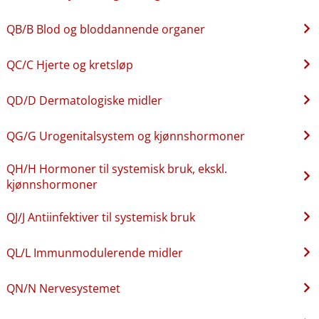
QB​/​B Blod og bloddannende organer
QC​/​C Hjerte og kretsløp
QD​/​D Dermatologiske midler
QG​/​G Urogenitalsystem og kjønnshormoner
QH​/​H Hormoner til systemisk bruk, ekskl.
kjønnshormoner
QJ​/​J Antiinfektiver til systemisk bruk
QL​/​L Immunmodulerende midler
QN​/​N Nervesystemet