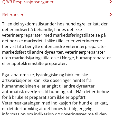
QR​/​R Respirasjonsorganer
Referanser
Til en del sykdomstilstander hos hund og​/​eller katt der
det er indisert å behandle, finnes det ikke
veterinærpreparater med markedsføringstillatelse på
det norske markedet. I slike tilfeller er veterinærene
henvist til å benytte enten andre veterinærpreparater
markedsført til andre dyrearter, veterinærpreparater
uten markedsføringstillatelse i Norge, humanpreparater
eller apotekfremstilte preparater.
Pga. anatomiske, fysiologiske og biokjemiske
artsvariasjoner, kan ikke doseringer hentet fra
humanmedisinen eller angitt til andre dyrearter
automatisk overføres til hund og katt. Når det er behov
for å bruke et preparat som ikke er oppført i
Veterinærkatalogen med indikasjon for hund eller katt,
er det derfor viktig at det finnes lett tilgjengelig
informasjon om indikasjon og doseringsregime til den