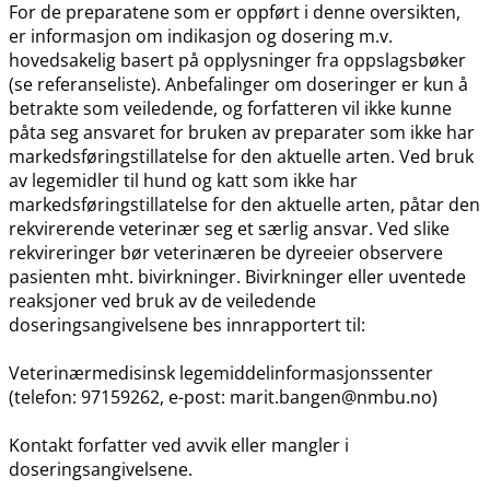
For de preparatene som er oppført i denne oversikten,
er informasjon om indikasjon og dosering m.v.
hovedsakelig basert på opplysninger fra oppslagsbøker
(se referanseliste). Anbefalinger om doseringer er kun å
betrakte som veiledende, og forfatteren vil ikke kunne
påta seg ansvaret for bruken av preparater som ikke har
markedsføringstillatelse for den aktuelle arten. Ved bruk
av legemidler til hund og katt som ikke har
markedsføringstillatelse for den aktuelle arten, påtar den
rekvirerende veterinær seg et særlig ansvar. Ved slike
rekvireringer bør veterinæren be dyreeier observere
pasienten mht. bivirkninger. Bivirkninger eller uventede
reaksjoner ved bruk av de veiledende
doseringsangivelsene bes innrapportert til:
Veterinærmedisinsk legemiddelinformasjonssenter
(telefon: 97159262, e-post: marit.bangen@nmbu.no)
Kontakt forfatter ved avvik eller mangler i
doseringsangivelsene.