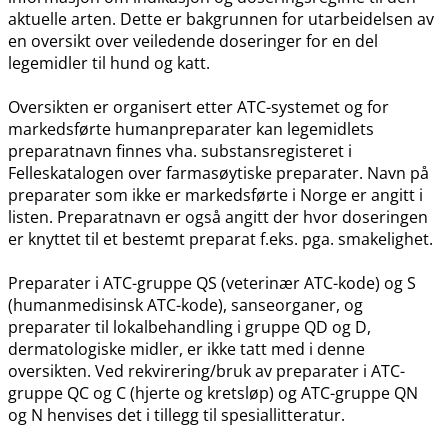
aktuelle arten. Dette er bakgrunnen for utarbeidelsen av
en oversikt over veiledende doseringer for en del
legemidler til hund og katt.
Oversikten er organisert etter ATC-systemet og for
markedsførte humanpreparater kan legemidlets
preparatnavn finnes vha. substansregisteret i
Felleskatalogen over farmasøytiske preparater. Navn på
preparater som ikke er markedsførte i Norge er angitt i
listen. Preparatnavn er også angitt der hvor doseringen
er knyttet til et bestemt preparat f.eks. pga. smakelighet.
Preparater i ATC-gruppe QS (veterinær ATC-kode) og S
(humanmedisinsk ATC-kode), sanseorganer, og
preparater til lokalbehandling i gruppe QD og D,
dermatologiske midler, er ikke tatt med i denne
oversikten. Ved rekvirering​/​bruk av preparater i ATC-
gruppe QC og C (hjerte og kretsløp) og ATC-gruppe QN
og N henvises det i tillegg til spesiallitteratur.