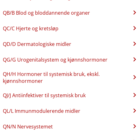
QB​/​B Blod og bloddannende organer
QC​/​C Hjerte og kretsløp
QD​/​D Dermatologiske midler
QG​/​G Urogenitalsystem og kjønnshormoner
QH​/​H Hormoner til systemisk bruk, ekskl.
kjønnshormoner
QJ​/​J Antiinfektiver til systemisk bruk
QL​/​L Immunmodulerende midler
QN​/​N Nervesystemet