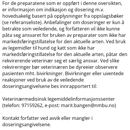
For de preparatene som er oppført i denne oversikten,
er informasjon om indikasjon og dosering m.v.
hovedsakelig basert på opplysninger fra oppslagsbøker
(se referanseliste). Anbefalinger om doseringer er kun å
betrakte som veiledende, og forfatteren vil ikke kunne
påta seg ansvaret for bruken av preparater som ikke har
markedsføringstillatelse for den aktuelle arten. Ved bruk
av legemidler til hund og katt som ikke har
markedsføringstillatelse for den aktuelle arten, påtar den
rekvirerende veterinær seg et særlig ansvar. Ved slike
rekvireringer bør veterinæren be dyreeier observere
pasienten mht. bivirkninger. Bivirkninger eller uventede
reaksjoner ved bruk av de veiledende
doseringsangivelsene bes innrapportert til:
Veterinærmedisinsk legemiddelinformasjonssenter
(telefon: 97159262, e-post: marit.bangen@nmbu.no)
Kontakt forfatter ved avvik eller mangler i
doseringsangivelsene.