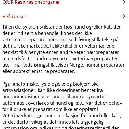
QR​/​R Respirasjonsorganer
Referanser
Til en del sykdomstilstander hos hund og​/​eller katt der
det er indisert å behandle, finnes det ikke
veterinærpreparater med markedsføringstillatelse på
det norske markedet. I slike tilfeller er veterinærene
henvist til å benytte enten andre veterinærpreparater
markedsført til andre dyrearter, veterinærpreparater
uten markedsføringstillatelse i Norge, humanpreparater
eller apotekfremstilte preparater.
Pga. anatomiske, fysiologiske og biokjemiske
artsvariasjoner, kan ikke doseringer hentet fra
humanmedisinen eller angitt til andre dyrearter
automatisk overføres til hund og katt. Når det er behov
for å bruke et preparat som ikke er oppført i
Veterinærkatalogen med indikasjon for hund eller katt,
er det derfor viktig at det finnes lett tilgjengelig
informasjon om indikasjon og doseringsregime til den